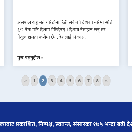
असफल राष्ट्र बन्ने गोरेटोमा हिडी सकेको देशको बारेमा सोच्ने
१/२ नेता पनि देशमा भेटिदैनन् । देशमा नेताहरू छन् तर
नेतृत्व क्षमता कसैमा छैन, देशलाई निकास..
पुरा पढ्नुहोस »
«
1
2
3
4
5
6
7
8
»
बाट प्रकाशित, निष्पक्ष, स्वतन्त्र,
संसारका १७५ भन्दा बढी देश