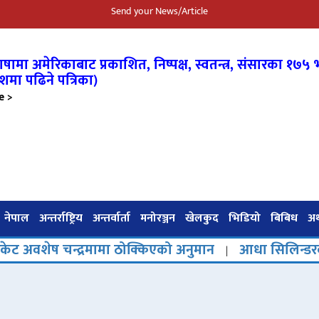
Send your News/Article
षामा अमेरिकाबाट प्रकाशित, निष्पक्ष, स्वतन्त्र,
संसारका १७५ भ
शमा पढिने पत्रिका)
e >
नेपाल
अन्तर्राष्ट्रिय
अन्तर्वार्ता
मनोरञ्जन
खेलकुद
भिडियो
बिबिध
अर्
्द्रमामा ठोक्किएको अनुमान
आधा सिलिन्डरको चारमहिने च
|