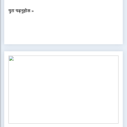
पुरा पढ्नुहोस »