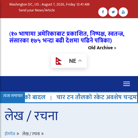
Washington DC, US : August 7, 2026, Friday 12:41 AM
Send your News/Article
(
१० भाषामा अमेरिकाबाट प्रकाशित, निष्पक्ष, स्वतन्त्र,
संसारका १७५ भन्दा बढी देशमा पढिने पत्रिका)
Old Archive >
NE
Toggl
naviga
को बादल
ताजा समाचार
चार टन तौलको रकेट अवशेष चन्द्रमामा ठोक्क
|
लेख / रचना
होमपेज
लेख / रचना