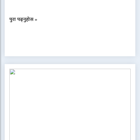
पुरा पढ्नुहोस »