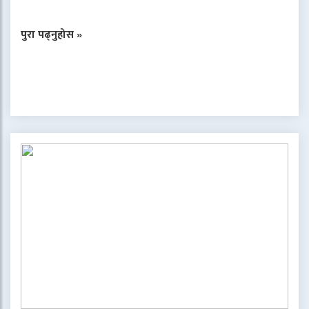
पुरा पढ्नुहोस »