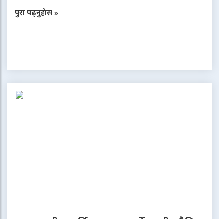
पुरा पढ्नुहोस »