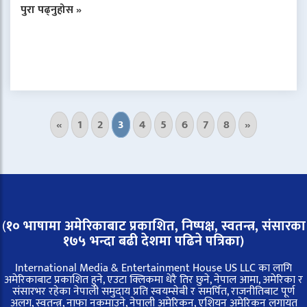
पुरा पढ्नुहोस »
«
1
2
3
4
5
6
7
8
»
(
१० भाषामा अमेरिकाबाट प्रकाशित, निष्पक्ष, स्वतन्त्र,
संसारका
१७५ भन्दा बढी देशमा पढिने पत्रिका)
International Media & Entertainment House US LLC का लागि
अमेरिकाबाट प्रकाशित हुने, एउटा क्लिकमा धेरै तिर छुने, नेपाल आमा, अमेरिका र
संसारभर रहेका नेपाली समुदाय प्रति स्वयम्सेबी र समर्पित, राजनीतिबाट पूर्ण
अलग, स्वतन्त्र, नाफा नकमाउने, नेपाली अमेरिकन, एशियन अमेरिकन लगायत