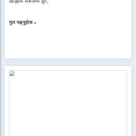
खोज्नेहरू सकेसम्म जुट..
पुरा पढ्नुहोस »