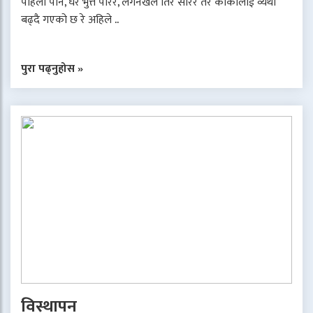
पहिला पनि, घर भुत्ते पारेर, लगनखेल तिर सारेर तर काकालाई व्यथा
बढ्दै गएको छ रे अहिले ..
पुरा पढ्नुहोस »
विस्थापन