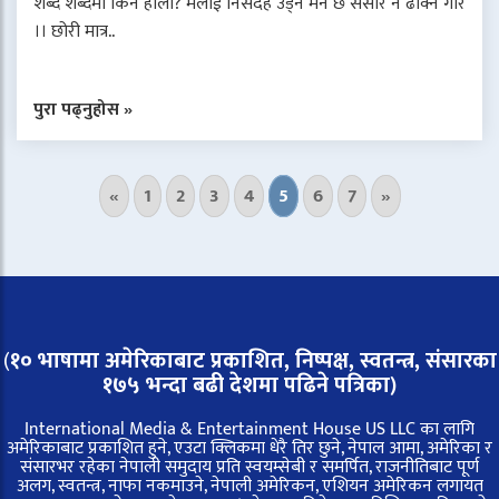
शब्द शब्दमा किन होला? मलाई निसंदेह उड्न मन छ संसार नै ढाक्ने गरि
।। छोरी मात्र..
पुरा पढ्नुहोस »
«
1
2
3
4
5
6
7
»
(
१० भाषामा अमेरिकाबाट प्रकाशित, निष्पक्ष, स्वतन्त्र,
संसारका
१७५ भन्दा बढी देशमा पढिने पत्रिका)
International Media & Entertainment House US LLC का लागि
अमेरिकाबाट प्रकाशित हुने, एउटा क्लिकमा धेरै तिर छुने, नेपाल आमा, अमेरिका र
संसारभर रहेका नेपाली समुदाय प्रति स्वयम्सेबी र समर्पित, राजनीतिबाट पूर्ण
अलग, स्वतन्त्र, नाफा नकमाउने, नेपाली अमेरिकन, एशियन अमेरिकन लगायत