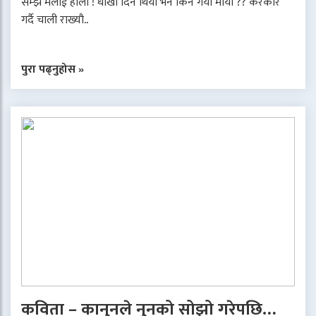
सम्झें मलाई होला ! धोखा दिनै थियो भने किन गर्यौ माया ?? केरकार
गर्दै चाली राख्यौ..
पुरा पढ्नुहोस »
कविता – कानुनले नुनको सोझो गरेपछि…