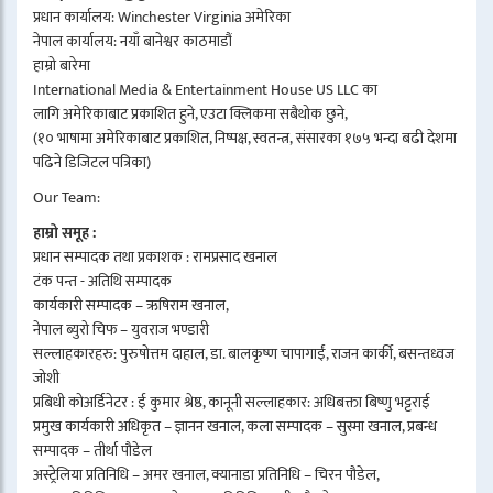
प्रधान कार्यालय: Winchester Virginia अमेरिका
नेपाल कार्यालय: नयाँ बानेश्वर काठमाडौं
हाम्रो बारेमा
International Media & Entertainment House US LLC का
लागि अमेरिकाबाट प्रकाशित हुने, एउटा क्लिकमा सबैथोक छुने,
(१० भाषामा अमेरिकाबाट प्रकाशित, निष्पक्ष, स्वतन्त्र, संसारका १७५ भन्दा बढी देशमा
पढिने डिजिटल पत्रिका)
Our Team:
हाम्रो समूह :
प्रधान सम्पादक तथा प्रकाशक : रामप्रसाद खनाल
टंक पन्त - अतिथि सम्पादक
कार्यकारी सम्पादक – ऋषिराम खनाल,
नेपाल ब्युरो चिफ – युवराज भण्डारी
सल्लाहकारहरु: पुरुषोत्तम दाहाल, डा. बालकृष्ण चापागाईं, राजन कार्की, बसन्तध्वज
जोशी
प्रबिधी कोअर्डिनेटर : ई कुमार श्रेष्ठ, कानूनी सल्लाहकार: अधिबक्ता बिष्णु भट्टराई
प्रमुख कार्यकारी अधिकृत – ज्ञानन खनाल, कला सम्पादक – सुस्मा खनाल, प्रबन्ध
सम्पादक – तीर्था पौडेल
अस्ट्रेलिया प्रतिनिधि – अमर खनाल, क्यानाडा प्रतिनिधि – चिरन पौडेल,