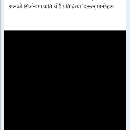
अरूको सिर्जनामा कति चाँडै प्रतिक्रिया दिन्छन् मान्छेहरू