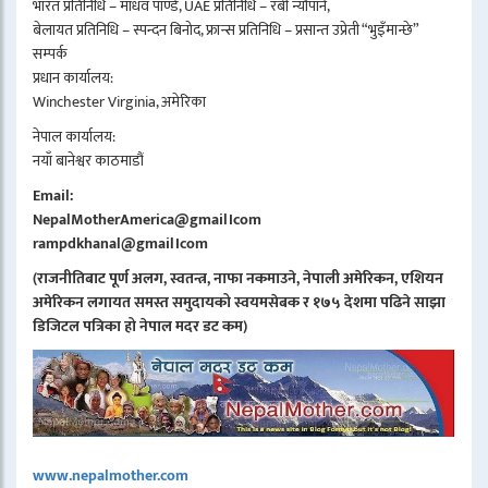
भारत प्रतिनिधि – माधव पाण्डे, UAE प्रतिनिधि – रबी न्यौपाने,
बेलायत प्रतिनिधि – स्पन्दन बिनोद, फ्रान्स प्रतिनिधि – प्रसान्त उप्रेती “भुइँमान्छे”
सम्पर्क
प्रधान कार्यालय:
Winchester Virginia, अमेरिका
नेपाल कार्यालय:
नयाँ बानेश्वर काठमाडौं
Email:
NepalMotherAmerica@gmail।com
rampdkhanal@gmail।com
(राजनीतिबाट पूर्ण अलग, स्वतन्त्र, नाफा नकमाउने, नेपाली अमेरिकन, एशियन
अमेरिकन लगायत समस्त समुदायको स्वयमसेबक र १७५ देशमा पढिने साझा
डिजिटल पत्रिका हो नेपाल मदर डट कम)
www.nepalmother.com