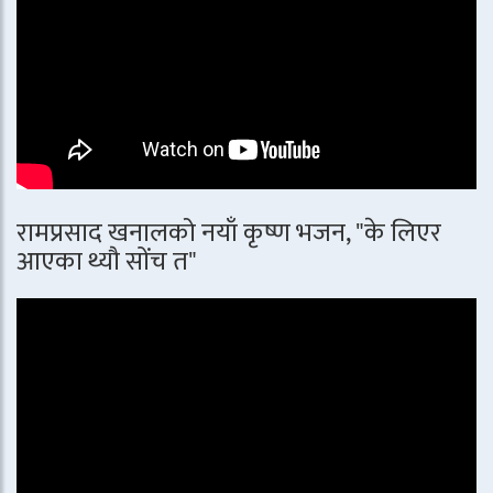
रामप्रसाद खनालको नयाँ कृष्ण भजन, "के लिएर
आएका थ्यौ सोंच त"