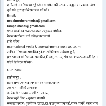
हामीलाई तल दिइएका दुई इमेल मा इमेल गरी पठाउन सक्नुहुन्छ । प्रकाशन योग्य
कुनै पनि कुरा हामीले प्रकाशन गर्ने छौँ ।
Email:
nepalmotheramerica@gmail.com
rampdkhanal@gmail.com
प्रधान कार्यालय: Winchester Virginia अमेरिका
नेपाल कार्यालय: नयाँ बानेश्वर काठमाडौं
हाम्रो बारेमा
International Media & Entertainment House US LLC का
लागि अमेरिकाबाट प्रकाशित हुने, एउटा क्लिकमा सबैथोक छुने,
(१० भाषामा अमेरिकाबाट प्रकाशित, निष्पक्ष, स्वतन्त्र, संसारका १७५ भन्दा बढी देशमा
पढिने डिजिटल पत्रिका)
Our Team:
हाम्रो समूह :
प्रधान सम्पादक तथा प्रकाशक : रामप्रसाद खनाल
टंक पन्त - अतिथि सम्पादक
कार्यकारी सम्पादक – ऋषिराम खनाल,
नेपाल ब्युरो चिफ – युवराज भण्डारी
सल्लाहकारहरु: पुरुषोत्तम दाहाल, डा. बालकृष्ण चापागाईं, राजन कार्की, बसन्तध्वज