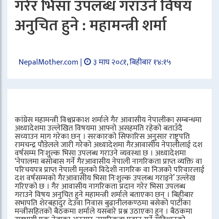
गरेर भिसा उपलब्ध गराउने विषय
अनुचित हुने : महामन्त्री शर्मा
NepalMother.com |
३ माघ २०८१, बिहीबार १४:१५
कांग्रेस महामन्त्री विश्वप्रकाश शर्माले गैर आवासीय नेपालीका सम्बन्धमा
अध्यादेशमा उल्लेखित विषयमा आफ्नो असहमति रहेको बताउँदै
सच्याउन माग गरेका छन् । सरकारको सिफारिस अनुसार राष्ट्रपति
रामचन्द्र पौडेलले जारी गरेको अध्यादेशमा गैरआवासीय नेपालीलाई दश
वर्षसम्म निःशुल्क भिसा उपलब्ध गराउने व्यवस्था छ ।
अध्यादेशमा
‘नेपालमा बसोबास गर्ने गैरआवासीय नेपाली नागरिकता प्राप्त व्यक्ति वा
परिचयपत्र प्राप्त नेपाली मुलको विदेशी नागरिक वा निजको परिवारलाई
दश वर्षसम्मको गैरआवासीय भिसा निःशुल्क उपलब्ध गराइने’ उल्लेख
गरिएको छ । गैर आवासीय नागरिकता प्रदान गरेर भिसा उपलब्ध
गराउने विषय अनुचित हुने महामन्त्री शर्माले बताएका छन् । बिहीबार
सभापति शेरबहादुर देउवा निवास बुढानीलकण्ठमा बसेको पार्टीका
मन्त्रीसहितको बैठकमा शर्माले यसबारे प्रश्न उठाएका हुन् । बैठकमा