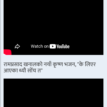
रामप्रसाद खनालको नयाँ कृष्ण भजन, "के लिएर
आएका थ्यौ सोंच त"