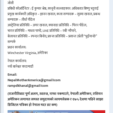
जोशी
प्रबिधी कोअर्डिनेटर : ई कुमार श्रेष्ठ, कानूनी सल्लाहकार: अधिबक्ता बिष्णु भट्टराई
प्रमुख कार्यकारी अधिकृत – ज्ञानन खनाल, कला सम्पादक – सुस्मा खनाल, प्रबन्ध
सम्पादक – तीर्था पौडेल
अस्ट्रेलिया प्रतिनिधि – अमर खनाल, क्यानाडा प्रतिनिधि – चिरन पौडेल,
भारत प्रतिनिधि – माधव पाण्डे, UAE प्रतिनिधि – रबी न्यौपाने,
बेलायत प्रतिनिधि – स्पन्दन बिनोद, फ्रान्स प्रतिनिधि – प्रसान्त उप्रेती “भुइँमान्छे”
सम्पर्क
प्रधान कार्यालय:
Winchester Virginia, अमेरिका
नेपाल कार्यालय:
नयाँ बानेश्वर काठमाडौं
Email:
NepalMotherAmerica@gmail।com
rampdkhanal@gmail।com
(राजनीतिबाट पूर्ण अलग, स्वतन्त्र, नाफा नकमाउने, नेपाली अमेरिकन, एशियन
अमेरिकन लगायत समस्त समुदायको स्वयमसेबक र १७५ देशमा पढिने साझा
डिजिटल पत्रिका हो नेपाल मदर डट कम)