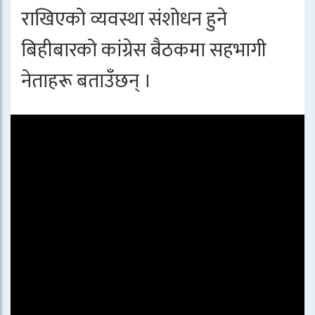
राखिएको व्यवस्था संशोधन हुने
बिहीबारको कांग्रेस बैठकमा सहभागी
नेताहरू बताउँछन् ।