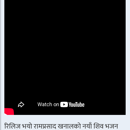
रिलिज भयो रामप्रसाद खनालको नयाँ शिव भजन