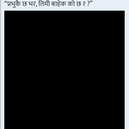
“प्रभुकै छ भर, तिमी बाहेक को छ र ?”