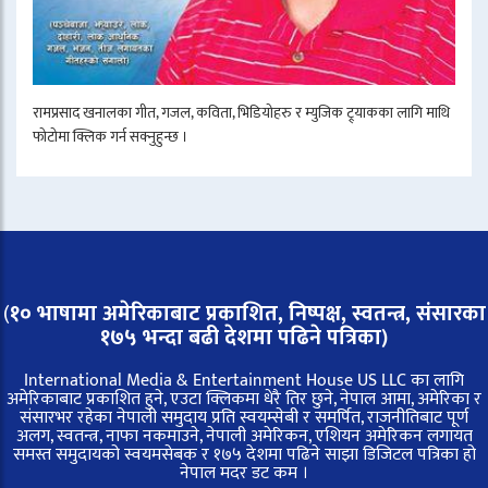
रामप्रसाद खनालका गीत, गजल, कविता, भिडियोहरु र म्युजिक ट्र्याकका लागि माथि
फोटोमा क्लिक गर्न सक्नुहुन्छ ।
(
१० भाषामा अमेरिकाबाट प्रकाशित, निष्पक्ष, स्वतन्त्र,
संसारका
१७५ भन्दा बढी देशमा पढिने पत्रिका)
International Media & Entertainment House US LLC का लागि
अमेरिकाबाट प्रकाशित हुने, एउटा क्लिकमा धेरै तिर छुने, नेपाल आमा, अमेरिका र
संसारभर रहेका नेपाली समुदाय प्रति स्वयम्सेबी र समर्पित, राजनीतिबाट पूर्ण
अलग, स्वतन्त्र, नाफा नकमाउने, नेपाली अमेरिकन, एशियन अमेरिकन लगायत
समस्त समुदायको स्वयमसेबक र १७५ देशमा पढिने साझा डिजिटल पत्रिका हो
नेपाल मदर डट कम ।