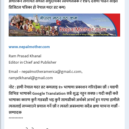
अमेरिकन लगायत समस्त समुदायको स्वयमसेबक र १७५ देशमा पढिने साझा
डिजिटल पत्रिका हो नेपाल मदर डट कम)
www.nepalmother.com
Ram Prasad Khanal
Editor in Chief and Publisher
Email – nepalmotheramerica@gmail.c.com,
rampdkhanal@gmail.com
नोट : हामी नेपाल मदर डट कमलाइ १० भाषामा प्रकाशन गरिरहेका छौं । यद्यपी
विभिन्न भाषाको Google Translation सबै शुद्ध नहुन सक्छ । यदी कहीं कतै
भाषाका कारण कुनै गडबडी भइ कुनै सामग्रीको अर्थको अनर्थ हुन गएमा हामीले
त्यसलाई सच्च्याउने प्रयास गर्ने छौं र त्यस्तो अबस्थामा सदैब क्षमा याचना गर्छौं -
सम्पादक
**********