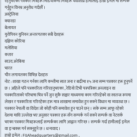
रहनुभएका पत्रकार मित्रहरू मिडियाकर्मी मित्रहरू यथाशीघ्र हामीलाई हाम्रो इमेल मा सम्पर्क
गर्नुहुन विनम्र अनुरोध गर्दछौँ ।
अस्ट्रेलिया
क्यानडा
बेलायत
युरोपियन युनियन अन्तरगतका सबै देशहरू
दक्षिण कोरिया
मलेसिया
कतार
साउद अरेबिया
भारत
चीन लगायतका विभिन्न देशहरु
नोट : शाखा गठन गर्नका लागि कम्तीमा सात जना र बढीमा १५ जना सम्म पत्रकार हरू हुनुपर्ने
छ । अहिले पनि पत्रकारिता गरिरहनुभएका , रेडियो टिभी पत्रपत्रिका अनलाइन वा
पत्रकारिताको परिभाषा भित्र पर्ने जुन सुकै सञ्चार माध्यममा काम गरिरहेको वा स्वतन्त्र रूपमा
लेखन र पत्रकारिता गरिरहेका हरू मात्र शाखामा समावेश हुन सक्ने विधान मा व्यवस्था छ ।
पत्रकार नेपाली वा विदेश जो कोही पनि समावेश हुन पाउने छन् । सके सम्म आफू रहेको
देशमा माथि उल्लेख भए अनुसार पत्रकार हरू सँग सम्पर्क गर्न सक्ने सम्पर्क वा नेटवर्क
भएका पत्रकार मित्रहरूलाई सम्पर्कका लागि आह्वान गरिन्छ । सम्पर्क गर्दा हामीलाई इमेल
वा इन्बक्स गर्न सक्नुहुने छ । धन्यवाद ।
हाम्रो इमेल : FIJAheadquarters@gmail.com ,