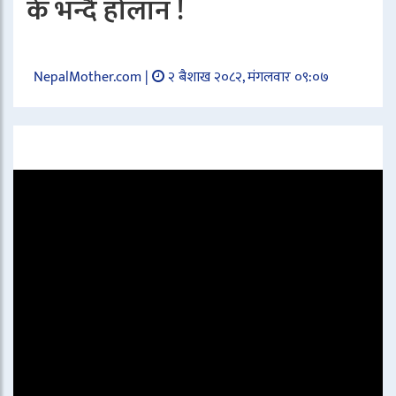
के भन्दै होलान !
NepalMother.com |
२ बैशाख २०८२, मंगलवार ०९:०७