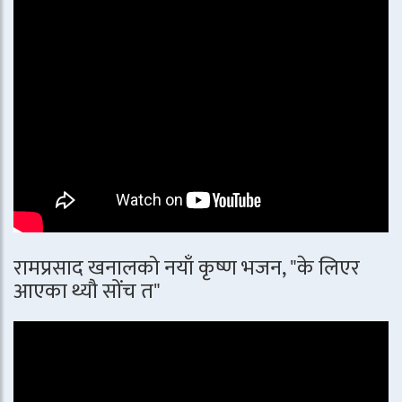
रामप्रसाद खनालको नयाँ कृष्ण भजन, "के लिएर
आएका थ्यौ सोंच त"