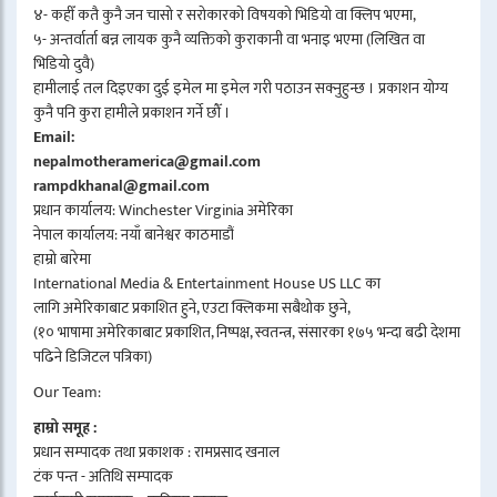
४- कहीँ कतै कुनै जन चासो र सरोकारको विषयको भिडियो वा क्लिप भएमा,
५- अन्तर्वार्ता बन्न लायक कुनै व्यक्तिको कुराकानी वा भनाइ भएमा (लिखित वा
भिडियो दुवै)
हामीलाई तल दिइएका दुई इमेल मा इमेल गरी पठाउन सक्नुहुन्छ । प्रकाशन योग्य
कुनै पनि कुरा हामीले प्रकाशन गर्ने छौँ ।
Email:
nepalmotheramerica@gmail.com
rampdkhanal@gmail.com
प्रधान कार्यालय: Winchester Virginia अमेरिका
नेपाल कार्यालय: नयाँ बानेश्वर काठमाडौं
हाम्रो बारेमा
International Media & Entertainment House US LLC का
लागि अमेरिकाबाट प्रकाशित हुने, एउटा क्लिकमा सबैथोक छुने,
(१० भाषामा अमेरिकाबाट प्रकाशित, निष्पक्ष, स्वतन्त्र, संसारका १७५ भन्दा बढी देशमा
पढिने डिजिटल पत्रिका)
Our Team:
हाम्रो समूह :
प्रधान सम्पादक तथा प्रकाशक : रामप्रसाद खनाल
टंक पन्त - अतिथि सम्पादक