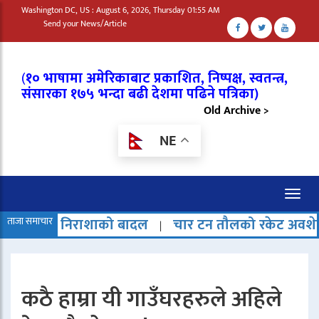
Washington DC, US : August 6, 2026, Thursday 01:55 AM
Send your News/Article
(
१० भाषामा अमेरिकाबाट प्रकाशित, निष्पक्ष, स्वतन्त्र,
संसारका १७५ भन्दा बढी देशमा पढिने पत्रिका)
Old Archive >
NE
Toggl
naviga
राशाको बादल
ताजा समाचार
चार टन तौलको रकेट अवशेष चन्द्रमामा ठ
|
कठै हाम्रा यी गाउँघरहरुले अहिले