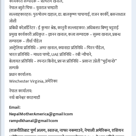
कार्यकारी सम्पादक – ऋषिराम खनाल,
नेपाल ब्युरो चिफ – युवराज भण्डारी
सल्लाहकारहरु: पुरुषोत्तम दाहाल, डा. बालकृष्ण चापागाईं, राजन कार्की, बसन्तध्वज
जोशी
प्रबिधी कोअर्डिनेटर : ई कुमार श्रेष्ठ, कानूनी सल्लाहकार: अधिबक्ता बिष्णु भट्टराई
प्रमुख कार्यकारी अधिकृत – ज्ञानन खनाल, कला सम्पादक – सुस्मा खनाल, प्रबन्ध
सम्पादक – तीर्था पौडेल
अस्ट्रेलिया प्रतिनिधि – अमर खनाल, क्यानाडा प्रतिनिधि – चिरन पौडेल,
भारत प्रतिनिधि – माधव पाण्डे, UAE प्रतिनिधि – रबी न्यौपाने,
बेलायत प्रतिनिधि – स्पन्दन बिनोद, फ्रान्स प्रतिनिधि – प्रसान्त उप्रेती “भुइँमान्छे”
सम्पर्क
प्रधान कार्यालय:
Winchester Virginia, अमेरिका
नेपाल कार्यालय:
नयाँ बानेश्वर काठमाडौं
Email:
NepalMotherAmerica@gmail।com
rampdkhanal@gmail।com
(राजनीतिबाट पूर्ण अलग, स्वतन्त्र, नाफा नकमाउने, नेपाली अमेरिकन, एशियन