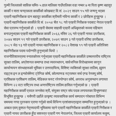
गुल्मी जिल्लाको साविक घमिर-५ हाल मालिका गाउँपालिका वडा नम्बर ७ मा पिता कृष्ण बहादुर
कार्की र माता चन्द्रकला कार्कीको कोखबाट वि.सं. २०२९ साउन १५ गते जन्मनु भएका
प्रहरी महानिरीक्षक दान बहादुर कार्कीका श्रीमती नविना कार्की र २ छोरीहरू हुनुहुन्छ ।
प्रहरी महानिरीक्षक कार्कीले वि.सं. २०५४ चैत १८ गते प्रहरी निरीक्षक पदबाट नेपाल प्रहरी
सेवा प्रारम्भ गर्नुभएको हो । प्रहरी सेवामा साहसी प्रहरी अधिकृतको रूपमा पहिचान
बनाउनुभएका प्रहरी महानिरीक्षक कार्की २०६६ मंसिर २६ गते प्रहरी नायव उपरीक्षक,
२०७४ साउन १९ गते प्रहरी उपरीक्षक, २०७९ साउन ३ गते प्रहरी वरिष्ठ उपरीक्षक,
२०८१ जेठ १३ गते प्रहरी नायव महानिरीक्षक र २०८२ वैशाख ११ गते प्रहरी अतिरिक्त
महानिरीक्षक पदमा पदोन्नति हुनुभएको थियो ।
राजनीतिशास्त्रमा स्नातकोत्तर गर्नुभएका प्रहरी महानिरीक्षक कार्कीले उच्चस्तरीय राष्ट्रिय
सुरक्षा तालिम, अप्रेशनल कमाण्ड तथा व्यवस्थापन, सार्वजनिक विरोधहरूमा कानुन
कार्यान्वयन संस्थाहरूको भूमिका र उत्तरदायित्व, विशिष्ट व्यक्तिको सुरक्षा तालिम, ह्युमन
राइट्स इन ल इन्फोर्समेन्ट ट्रेनिङ कोर्ष, कोल्याप्स्ड स्ट्रक्चर सर्च एण्ड रेस्क्यू कोर्ष,
प्रशिक्षक प्रशिक्षण तालिम, मेडिकल फस्ट ररेस्पोण्डर कोर्ष, अपराध अनुसन्धान लगायत
विभिन्न २२ वटा राष्ट्रिय तथा अन्तर्राष्ट्रिय तालिम हासिल गर्नुभएको छ । प्रहरी
महानिरीक्षक कार्की प्रवल जनसेवा श्री, संयुक्त राष्ट्र संघ पदक लगायतका विभूषणबाट
विभूषित हुनुहुन्छ । यसैगरी उहाँले उत्कृष्ट व्यावसायिक कार्य सम्पादन गरेबापत विभिन्न
समयमा नगद पुरस्कार प्राप्त गर्नुको साथै विभिन्न प्रशंसापत्रद्वारा सम्मानित हुनुभएको छ ।
अब्बल एवम् कुशल नेतृत्त्वदायी भूमिकामा रहने प्रहरी महानिरीक्षक कार्कीले प्रहरी निरीक्षक र
प्रहरी नायव उपरीक्षक हुँदा सशस्त्र प्रहरी गण नेपालगंज, जिल्ला प्रहरी कार्यालय रूकुम,