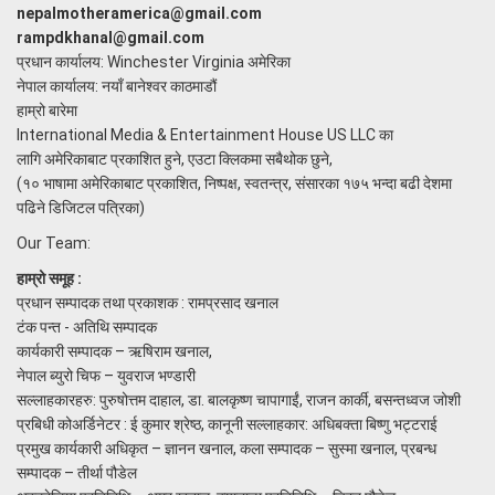
nepalmotheramerica@gmail.com
rampdkhanal@gmail.com
प्रधान कार्यालय: Winchester Virginia अमेरिका
नेपाल कार्यालय: नयाँ बानेश्वर काठमाडौं
हाम्रो बारेमा
International Media & Entertainment House US LLC का
लागि अमेरिकाबाट प्रकाशित हुने, एउटा क्लिकमा सबैथोक छुने,
(१० भाषामा अमेरिकाबाट प्रकाशित, निष्पक्ष, स्वतन्त्र, संसारका १७५ भन्दा बढी देशमा
पढिने डिजिटल पत्रिका)
Our Team:
हाम्रो समूह :
प्रधान सम्पादक तथा प्रकाशक : रामप्रसाद खनाल
टंक पन्त - अतिथि सम्पादक
कार्यकारी सम्पादक – ऋषिराम खनाल,
नेपाल ब्युरो चिफ – युवराज भण्डारी
सल्लाहकारहरु: पुरुषोत्तम दाहाल, डा. बालकृष्ण चापागाईं, राजन कार्की, बसन्तध्वज जोशी
प्रबिधी कोअर्डिनेटर : ई कुमार श्रेष्ठ, कानूनी सल्लाहकार: अधिबक्ता बिष्णु भट्टराई
प्रमुख कार्यकारी अधिकृत – ज्ञानन खनाल, कला सम्पादक – सुस्मा खनाल, प्रबन्ध
सम्पादक – तीर्था पौडेल