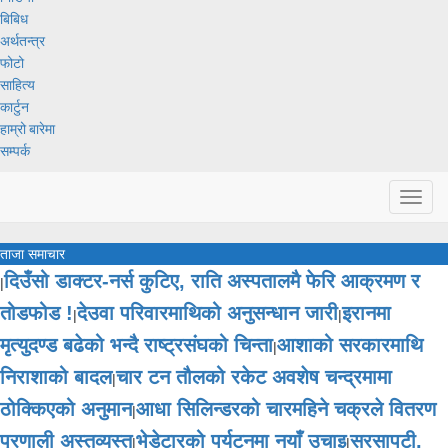
बिबिध
अर्थतन्त्र
फोटो
साहित्य
कार्टुन
हाम्रो बारेमा
सम्पर्क
Toggl
navig
ताजा समाचार
दिउँसो डाक्टर-नर्स कुटिए, राति अस्पतालमै फेरि आक्रमण र
|
तोडफोड !
देउवा परिवारमाथिको अनुसन्धान जारी
इरानमा
|
|
मृत्युदण्ड बढेको भन्दै राष्ट्रसंघको चिन्ता
आशाको सरकारमाथि
|
निराशाको बादल
चार टन तौलको रकेट अवशेष चन्द्रमामा
|
ठोक्किएको अनुमान
आधा सिलिन्डरको चारमहिने चक्रले वितरण
|
प्रणाली अस्तव्यस्त
भेडेटारको पर्यटनमा नयाँ उचाइ
सरसापटी,
|
|