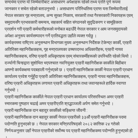
सन्दर्भमा प्राप्त यो जिम्मेवारीबाट असाधारण अपेक्षाहरू रहेको तथ्य प्रति पूर्ण रूपमा
जानकार र सचेत रहेको बताउनुभयो । असाधारण परिस्थितिमा प्राप्त यस जिम्मेवारीलाई
नेपाल सरकार गृह मन्त्रालय, अन्य सुरक्षा निकाय, सरकारी तथा गैरसरकारी निकायहरू एवम्
समुदायसँग प्रभावकारी समन्वय, सहकार्य सहित संगठनको सुदृढिकरण र सामूहिकता
प्रदर्शन गरी प्रहरी कर्मचारीहरूको मनोबल बढाउँदै नेपाल सरकार र आम जनसमुदायको
अपेक्षा अनुरूप कार्यसम्पादन गर्ने प्रतिवद्धता उहाँले व्यक्त गर्दछु ।
कार्यक्रममा राष्ट्रिय अनुसन्धान विभागका मुख्य अनुसन्धान निर्देशक टेकेन्द्र कार्की, प्रहरी
अतिरिक्त महानिरीक्षकहरू, गृह मन्त्रालयका उच्चपदस्थ अधिकारीहरू, प्रहरी नायव
महानिरीक्षकहरू, वरिष्ठ प्रहरी अधिकृतहरू एवम् संचारकर्मीहरूको उपस्थिति रहेको थियो ।
दर्ज्यानी चिन्हद्वारा सुशोभित भएपश्चात नवनियुक्त प्रहरी महानिरीक्षक कार्कीले बिहीबार
आफ्नो कार्यकक्षमा पदबहाली गर्नुभएको छ । प्रहरी महानिरीक्षक कार्की नेपाल प्रहरी प्रधान
कार्यालय प्रवेश गर्नुहुँदा प्रहरी अतिरिक्त महानिरीक्षकहरू, प्रहरी नायव महानिरीक्षकहरू,
वरिष्ठ प्रहरी अधिकृतहरू लगायत प्रहरी अधिकृतहरू तथा जवानहरूले हार्दिक स्वागत
गर्नुभयो ।
प्रहरी महानिरीक्षक कार्कीले नेपाल प्रहरी प्रधान कार्यालय परिसरस्थित अमर प्रहरी
स्मारकमा पुष्पहार चढाई अमर प्रहरीप्रति श्रद्धाञ्जली अर्पण समेत गर्नुभयो ।
प्रहरी महानिरीक्षक दान बहादुर कार्कीको सङ्क्षिप्त जीवनी :
प्रहरी महानिरीक्षक दान बहादुर कार्की नेपाल प्रहरीको ३३औं प्रहरी महानिरीक्षक पदमा
पदोन्नति हुनुभएको छ । नेपाल सरकार मन्त्रिपरिषद्को २०८२ कात्तिक २४ गतेको
निर्णयअनुसार उहाँ नेपाल प्रहरीको सर्वोच्च पद प्रहरी महानिरीक्षकमा पदोन्नति हुनुभएको हो
।