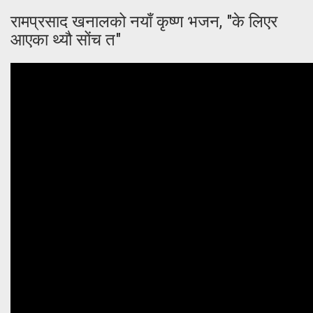
रामप्रसाद खनालको नयाँ कृष्ण भजन, "के लिएर
आएका थ्यौ सोंच त"