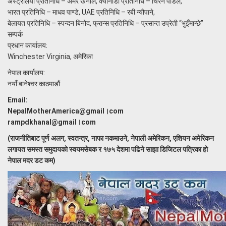
अस्ट्रेलिया प्रतिनिधि – अमर खनाल, क्यानाडा प्रतिनिधि – चिरन पौडेल,
भारत प्रतिनिधि – माधव पाण्डे, UAE प्रतिनिधि – रबी न्यौपाने,
बेलायत प्रतिनिधि – स्पन्दन बिनोद, फ्रान्स प्रतिनिधि – प्रसान्त उप्रेती “भुइँमान्छे”
सम्पर्क
प्रधान कार्यालय:
Winchester Virginia, अमेरिका
नेपाल कार्यालय:
नयाँ बानेश्वर काठमाडौं
Email:
NepalMotherAmerica@gmail।com
rampdkhanal@gmail।com
(राजनीतिबाट पूर्ण अलग, स्वतन्त्र, नाफा नकमाउने, नेपाली अमेरिकन, एशियन अमेरिकन
लगायत समस्त समुदायको स्वयमसेबक र १७५ देशमा पढिने साझा डिजिटल पत्रिका हो
नेपाल मदर डट कम)