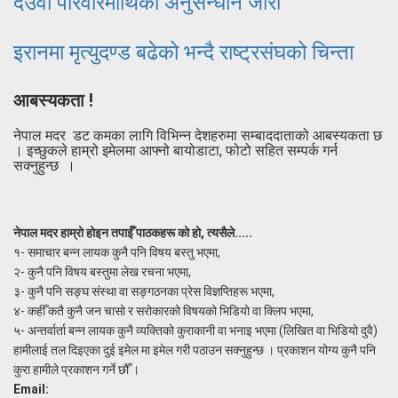
देउवा परिवारमाथिको अनुसन्धान जारी
इरानमा मृत्युदण्ड बढेको भन्दै राष्ट्रसंघको चिन्ता
आबस्यकता !
नेपाल मदर डट कमका लागि विभिन्न देशहरुमा सम्बाददाताको आबस्यकता छ
। इच्छुकले हाम्रो इमेलमा आफ्नो बायोडाटा, फोटो सहित सम्पर्क गर्न
सक्नुहुन्छ ।
नेपाल मदर हाम्रो होइन तपाईँ पाठकहरू को हो, त्यसैले.....
१- समाचार बन्न लायक कुनै पनि विषय बस्तु भएमा,
२- कुनै पनि विषय बस्तुमा लेख रचना भएमा,
३- कुनै पनि सङ्घ संस्था वा सङ्गठनका प्रेस विज्ञप्तिहरू भएमा,
४- कहीँ कतै कुनै जन चासो र सरोकारको विषयको भिडियो वा क्लिप भएमा,
५- अन्तर्वार्ता बन्न लायक कुनै व्यक्तिको कुराकानी वा भनाइ भएमा (लिखित वा भिडियो दुवै)
हामीलाई तल दिइएका दुई इमेल मा इमेल गरी पठाउन सक्नुहुन्छ । प्रकाशन योग्य कुनै पनि
कुरा हामीले प्रकाशन गर्ने छौँ ।
Email: