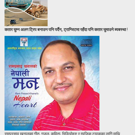
कतार घुम्न अलग ट्रिप बनाउन पनि पर्दैन, ट्रान्जिटमा रहँदा पनि कतार घुमाउने ब्यबस्था
!
रामप्रसाद खनालका गीत, गजल, कविता, भिडियोहरु र म्युजिक ट्र्याकका लागि माथि