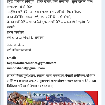
प्रमुख कार्यकारी अधिकृत – ज्ञानन खनाल, कला सम्पादक – सुस्मा खनाल, प्रबन्ध
सम्पादक – तीर्था पौडेल
अस्ट्रेलिया प्रतिनिधि – अमर खनाल, क्यानाडा प्रतिनिधि – चिरन पौडेल,
भारत प्रतिनिधि – माधव पाण्डे, UAE प्रतिनिधि – रबी न्यौपाने,
बेलायत प्रतिनिधि – स्पन्दन बिनोद, फ्रान्स प्रतिनिधि – प्रसान्त उप्रेती “भुइँमान्छे”
सम्पर्क
प्रधान कार्यालय:
Winchester Virginia, अमेरिका
नेपाल कार्यालय:
नयाँ बानेश्वर काठमाडौं
Email:
NepalMotherAmerica@gmail।com
rampdkhanal@gmail।com
(राजनीतिबाट पूर्ण अलग, स्वतन्त्र, नाफा नकमाउने, नेपाली अमेरिकन, एशियन
अमेरिकन लगायत समस्त समुदायको स्वयमसेबक र १७५ देशमा पढिने साझा
डिजिटल पत्रिका हो नेपाल मदर डट कम)