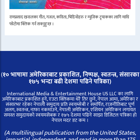
रामप्रसाद खनालका गीत, गजल, कविता, भिडियोहरु र म्युजिक ट्र्याकका लागि माथि
फोटोमा क्लिक गर्न सक्नुहुन्छ ।
(
१० भाषामा अमेरिकाबाट प्रकाशित, निष्पक्ष, स्वतन्त्र,
संसारका
१७५ भन्दा बढी देशमा पढिने पत्रिका)
International Media & Entertainment House US LLC का लागि
अमेरिकाबाट प्रकाशित हुने, एउटा क्लिकमा धेरै तिर छुने, नेपाल आमा, अमेरिका र
संसारभर रहेका नेपाली समुदाय प्रति स्वयम्सेबी र समर्पित, राजनीतिबाट पूर्ण
अलग, स्वतन्त्र, नाफा नकमाउने, नेपाली अमेरिकन, एशियन अमेरिकन लगायत
समस्त समुदायको स्वयमसेबक र १७५ देशमा पढिने साझा डिजिटल पत्रिका हो
नेपाल मदर डट कम ।
(A multilingual publication from the United States,
impartial, independent, and read in more than 175