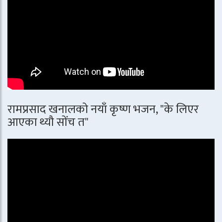
रामप्रसाद खनालको नयाँ कृष्ण भजन, "के लिएर
आएका थ्यौ सोंच त"