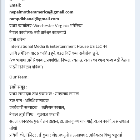
Email:
nepalmotheramerica@gmail.com
rampdkhanal@gmail.com
प्रधान कार्यालय: Winchester Virginia अमेरिका
नेपाल कार्यालय: नयाँ बानेश्वर काठमाडौं
हाम्रो बारेमा
International Media & Entertainment House US LLC का
लागि अमेरिकाबाट प्रकाशित हुने, एउटा क्लिकमा सबैथोक छुने,
(१० भाषामा अमेरिकाबाट प्रकाशित, निष्पक्ष, स्वतन्त्र, संसारका १७५ भन्दा बढी देशमा
पढिने डिजिटल पत्रिका)
Our Team:
हाम्रो समूह :
प्रधान सम्पादक तथा प्रकाशक : रामप्रसाद खनाल
टंक पन्त - अतिथि सम्पादक
कार्यकारी सम्पादक – ऋषिराम खनाल,
नेपाल ब्युरो चिफ – युवराज भण्डारी
सल्लाहकारहरु: पुरुषोत्तम दाहाल, डा. बालकृष्ण चापागाईं, राजन कार्की, बसन्तध्वज
जोशी
प्रबिधी कोअर्डिनेटर : ई कुमार श्रेष्ठ, कानूनी सल्लाहकार: अधिबक्ता बिष्णु भट्टराई