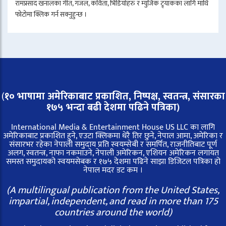
रामप्रसाद खनालका गीत, गजल, कविता, भिडियोहरु र म्युजिक ट्र्याकका लागि माथि
फोटोमा क्लिक गर्न सक्नुहुन्छ ।
(
१० भाषामा अमेरिकाबाट प्रकाशित, निष्पक्ष, स्वतन्त्र,
संसारका
१७५ भन्दा बढी देशमा पढिने पत्रिका)
International Media & Entertainment House US LLC का लागि
अमेरिकाबाट प्रकाशित हुने, एउटा क्लिकमा धेरै तिर छुने, नेपाल आमा, अमेरिका र
संसारभर रहेका नेपाली समुदाय प्रति स्वयम्सेबी र समर्पित, राजनीतिबाट पूर्ण
अलग, स्वतन्त्र, नाफा नकमाउने, नेपाली अमेरिकन, एशियन अमेरिकन लगायत
समस्त समुदायको स्वयमसेबक र १७५ देशमा पढिने साझा डिजिटल पत्रिका हो
नेपाल मदर डट कम ।
(A multilingual publication from the United States,
impartial, independent, and read in more than 175
countries around the world)