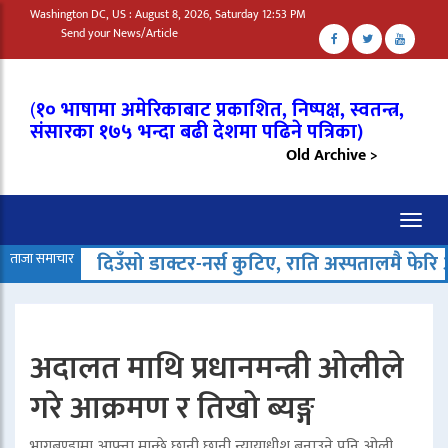
Washington DC, US : August 8, 2026, Saturday 12:53 PM
Send your News/Article
(
१० भाषामा अमेरिकाबाट प्रकाशित, निष्पक्ष, स्वतन्त्र,
संसारका १७५ भन्दा बढी देशमा पढिने पत्रिका)
Old Archive >
Toggl
naviga
ताजा समाचार
दिउँसो डाक्टर-नर्स कुटिए, राति अस्पतालमै फेर
अदालत माथि प्रधानमन्त्री ओलीले
गरे आक्रमण र तिखो ब्यङ्ग
भागबण्डामा आफ्ना मान्छे छानी छानी न्यायाधीश बनाउने पनि ओली,