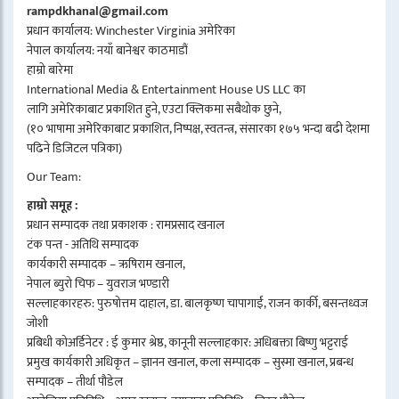
rampdkhanal@gmail.com
प्रधान कार्यालय: Winchester Virginia अमेरिका
नेपाल कार्यालय: नयाँ बानेश्वर काठमाडौं
हाम्रो बारेमा
International Media & Entertainment House US LLC का
लागि अमेरिकाबाट प्रकाशित हुने, एउटा क्लिकमा सबैथोक छुने,
(१० भाषामा अमेरिकाबाट प्रकाशित, निष्पक्ष, स्वतन्त्र, संसारका १७५ भन्दा बढी देशमा
पढिने डिजिटल पत्रिका)
Our Team:
हाम्रो समूह :
प्रधान सम्पादक तथा प्रकाशक : रामप्रसाद खनाल
टंक पन्त - अतिथि सम्पादक
कार्यकारी सम्पादक – ऋषिराम खनाल,
नेपाल ब्युरो चिफ – युवराज भण्डारी
सल्लाहकारहरु: पुरुषोत्तम दाहाल, डा. बालकृष्ण चापागाईं, राजन कार्की, बसन्तध्वज
जोशी
प्रबिधी कोअर्डिनेटर : ई कुमार श्रेष्ठ, कानूनी सल्लाहकार: अधिबक्ता बिष्णु भट्टराई
प्रमुख कार्यकारी अधिकृत – ज्ञानन खनाल, कला सम्पादक – सुस्मा खनाल, प्रबन्ध
सम्पादक – तीर्था पौडेल