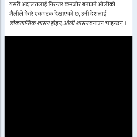
यसरी अदालतलाई निरन्तर कमजोर बनाउने ओलीको
शैलीले फेरि एकपटक देखाएको छ, उनी देशलाई
लोकतान्त्रिक शासन होइन, ओली शासन
बनाउन चाहन्छन् ।