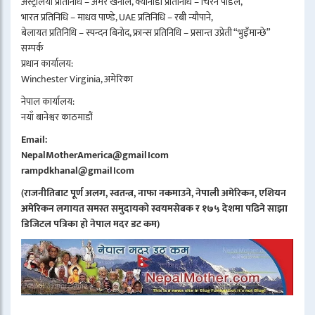
अस्ट्रेलिया प्रतिनिधि – अमर खनाल, क्यानाडा प्रतिनिधि – चिरन पौडेल,
भारत प्रतिनिधि – माधव पाण्डे, UAE प्रतिनिधि – रबी न्यौपाने,
बेलायत प्रतिनिधि – स्पन्दन बिनोद, फ्रान्स प्रतिनिधि – प्रसान्त उप्रेती “भुइँमान्छे”
सम्पर्क
प्रधान कार्यालय:
Winchester Virginia, अमेरिका
नेपाल कार्यालय:
नयाँ बानेश्वर काठमाडौं
Email:
NepalMotherAmerica@gmail।com
rampdkhanal@gmail।com
(राजनीतिबाट पूर्ण अलग, स्वतन्त्र, नाफा नकमाउने, नेपाली अमेरिकन, एशियन
अमेरिकन लगायत समस्त समुदायको स्वयमसेबक र १७५ देशमा पढिने साझा
डिजिटल पत्रिका हो नेपाल मदर डट कम)