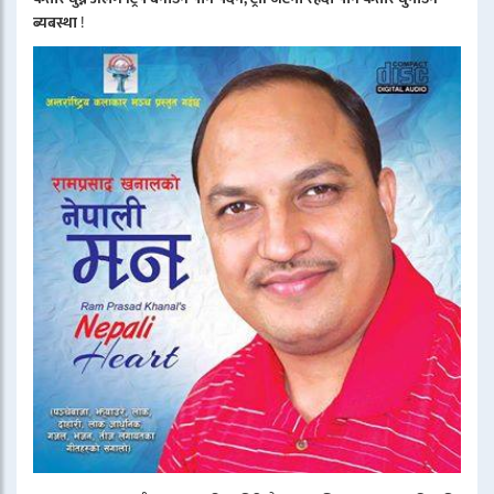
ब्यबस्था
!