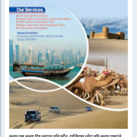
कतार घुम्न अलग ट्रिप बनाउन पनि पर्दैन, ट्रान्जिटमा रहँदा पनि कतार घुमाउने