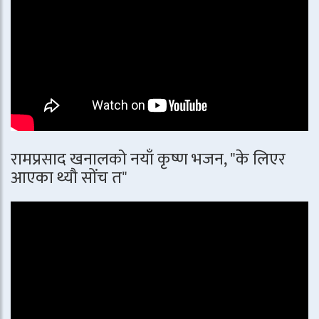
रामप्रसाद खनालको नयाँ कृष्ण भजन, "के लिएर
आएका थ्यौ सोंच त"