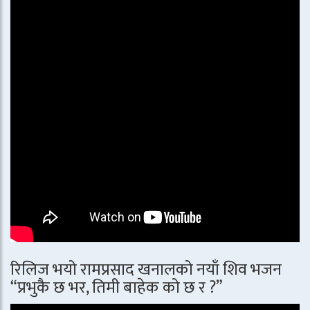
रिलिज भयो रामप्रसाद खनालको नयाँ शिव भजन
“प्रभुकै छ भर, तिमी बाहेक को छ र ?”