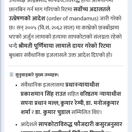
उपाध्यक्ष अग्निप्रसाद सापकोटाविरुद्ध हत्या अभियोगमा
छानबिन गर्न माग गरिएको रिटमा
सर्वोच्च अदालतले
उत्प्रेषणको आदेश
(order of mandamus) जारी गरेको
छ। सन् २००५ (वि.सं. २०६२ साल) मा काभ्रेको छत्रबाँझमा
भएको अर्जुन लामाको हत्यामा सापकोटाको संलग्नता रहेको
भन्दै
श्रीमती पूर्णिमाया लामाले दायर गरेको रिटमा
बुधबार संवैधानिक इजलासले उक्त आदेश दिएको हो।
सुनुवाइबारे मुख्य तथ्यहरू:
संवैधानिक इजलासमा
प्रधानन्यायाधीश
प्रकाशमान सिंह राउत
सहित
वरिष्ठतम न्यायाधीश
सपना प्रधान मल्ल
,
कुमार रेग्मी
,
डा. मनोजकुमार
शर्मा
र
डा. कुमार चुडाल
सम्मिलित थिए।
आदेशले
सापकोटाविरुद्ध फौजदारी कसुरअनुसार