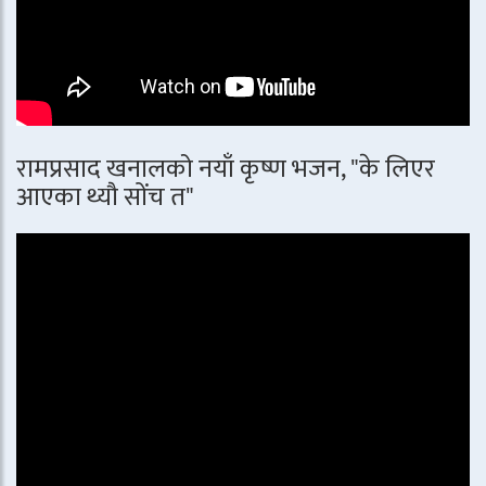
रामप्रसाद खनालको नयाँ कृष्ण भजन, "के लिएर
आएका थ्यौ सोंच त"