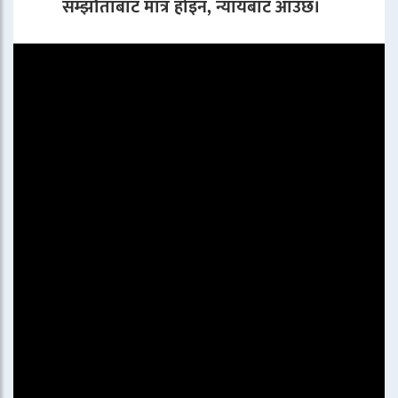
सम्झौताबाट मात्र होइन, न्यायबाट आउँछ।