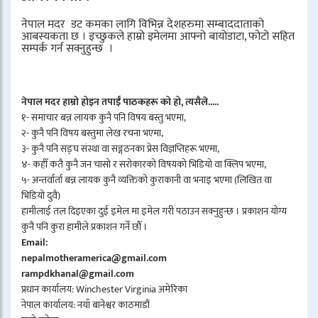
नेपाल मदर डट कमका लागि विभिन्न देशहरुमा सम्बाददाताको
आबस्यकता छ । इच्छुकले हाम्रो इमेलमा आफ्नो बायोडाटा, फोटो सहित
सम्पर्क गर्न सक्नुहुन्छ ।
नेपाल मदर हाम्रो होइन तपाईँ पाठकहरू को हो, त्यसैले.....
१- समाचार बन्न लायक कुनै पनि विषय बस्तु भएमा,
२- कुनै पनि विषय बस्तुमा लेख रचना भएमा,
३- कुनै पनि सङ्घ संस्था वा सङ्गठनका प्रेस विज्ञप्तिहरू भएमा,
४- कहीँ कतै कुनै जन चासो र सरोकारको विषयको भिडियो वा क्लिप भएमा,
५- अन्तर्वार्ता बन्न लायक कुनै व्यक्तिको कुराकानी वा भनाइ भएमा (लिखित वा
भिडियो दुवै)
हामीलाई तल दिइएका दुई इमेल मा इमेल गरी पठाउन सक्नुहुन्छ । प्रकाशन योग्य
कुनै पनि कुरा हामीले प्रकाशन गर्ने छौँ ।
Email:
nepalmotheramerica@gmail.com
rampdkhanal@gmail.com
प्रधान कार्यालय: Winchester Virginia अमेरिका
नेपाल कार्यालय: नयाँ बानेश्वर काठमाडौं