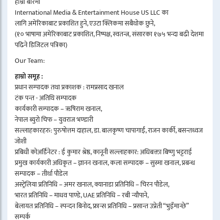
हाम्रो बारेमा
International Media & Entertainment House US LLC का
लागि अमेरिकाबाट प्रकाशित हुने, एउटा क्लिकमा सबैथोक छुने,
(१० भाषामा अमेरिकाबाट प्रकाशित, निष्पक्ष, स्वतन्त्र, संसारका १७५ भन्दा बढी देशमा
पढिने डिजिटल पत्रिका)
Our Team:
हाम्रो समूह :
प्रधान सम्पादक तथा प्रकाशक : रामप्रसाद खनाल
टंक पन्त - अतिथि सम्पादक
कार्यकारी सम्पादक – ऋषिराम खनाल,
नेपाल ब्युरो चिफ – युवराज भण्डारी
सल्लाहकारहरु: पुरुषोत्तम दाहाल, डा. बालकृष्ण चापागाईं, राजन कार्की, बसन्तध्वज
जोशी
प्रबिधी कोअर्डिनेटर : ई कुमार श्रेष्ठ, कानूनी सल्लाहकार: अधिबक्ता बिष्णु भट्टराई
प्रमुख कार्यकारी अधिकृत – ज्ञानन खनाल, कला सम्पादक – सुस्मा खनाल, प्रबन्ध
सम्पादक – तीर्था पौडेल
अस्ट्रेलिया प्रतिनिधि – अमर खनाल, क्यानाडा प्रतिनिधि – चिरन पौडेल,
भारत प्रतिनिधि – माधव पाण्डे, UAE प्रतिनिधि – रबी न्यौपाने,
बेलायत प्रतिनिधि – स्पन्दन बिनोद, फ्रान्स प्रतिनिधि – प्रसान्त उप्रेती “भुइँमान्छे”
सम्पर्क