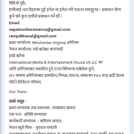
भिडियो दुवै)
हामीलाई तल दिइएका दुई इमेल मा इमेल गरी पठाउन सक्नुहुन्छ । प्रकाशन योग्य
कुनै पनि कुरा हामीले प्रकाशन गर्ने छौँ ।
Email:
nepalmotheramerica@gmail.com
rampdkhanal@gmail.com
प्रधान कार्यालय: Winchester Virginia अमेरिका
नेपाल कार्यालय: नयाँ बानेश्वर काठमाडौं
हाम्रो बारेमा
International Media & Entertainment House US LLC का
लागि अमेरिकाबाट प्रकाशित हुने, एउटा क्लिकमा सबैथोक छुने,
(१० भाषामा अमेरिकाबाट प्रकाशित, निष्पक्ष, स्वतन्त्र, संसारका १७५ भन्दा बढी देशमा
पढिने डिजिटल पत्रिका)
Our Team:
हाम्रो समूह :
प्रधान सम्पादक तथा प्रकाशक : रामप्रसाद खनाल
टंक पन्त - अतिथि सम्पादक
कार्यकारी सम्पादक – ऋषिराम खनाल,
नेपाल ब्युरो चिफ – युवराज भण्डारी