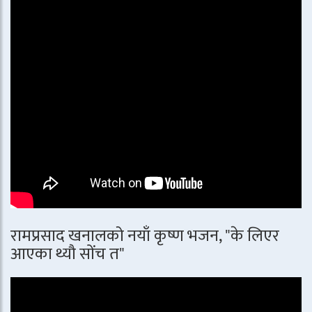
रामप्रसाद खनालको नयाँ कृष्ण भजन, "के लिएर
आएका थ्यौ सोंच त"