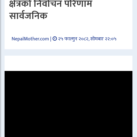
क्षेत्रको निर्वाचन परिणाम
सार्वजनिक
NepalMother.com |
२५ फाल्गुन २०८२, सोमबार २२:०५