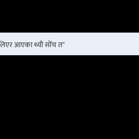
 लिएर आएका थ्यौ सोंच त"