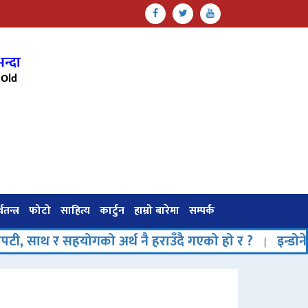
न्दा
Old
थतन्त्र
फोटो
साहित्य
कार्टुन
हाम्रो बारेमा
सम्पर्क
हयोगको अर्थ नै हराउँदै गएको हो र ?
इन्डोनेसियामा समु
|