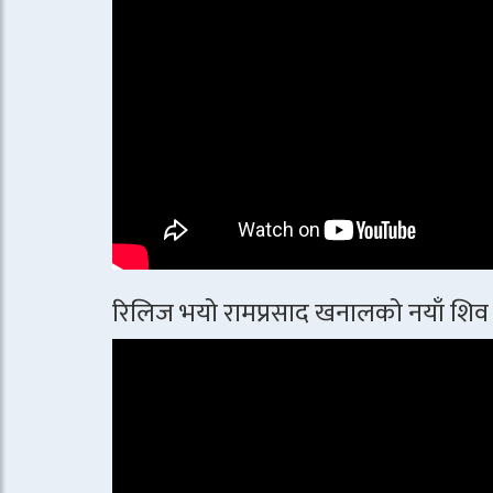
रिलिज भयो रामप्रसाद खनालको नयाँ शिव 