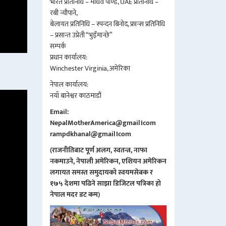
भारत प्रतिनिधि – माधव पाण्डे, UAE प्रतिनिधि –
रबी न्यौपाने,
बेलायत प्रतिनिधि – स्पन्दन बिनोद, फ्रान्स प्रतिनिधि
– प्रसान्त उप्रेती “भुइँमान्छे”
सम्पर्क
प्रधान कार्यालय:
Winchester Virginia, अमेरिका
नेपाल कार्यालय:
नयाँ बानेश्वर काठमाडौं
Email:
NepalMotherAmerica@gmail।com
rampdkhanal@gmail।com
(राजनीतिबाट पूर्ण अलग, स्वतन्त्र, नाफा
नकमाउने, नेपाली अमेरिकन, एशियन अमेरिकन
लगायत समस्त समुदायको स्वयमसेबक र
१७५ देशमा पढिने साझा डिजिटल पत्रिका हो
नेपाल मदर डट कम)