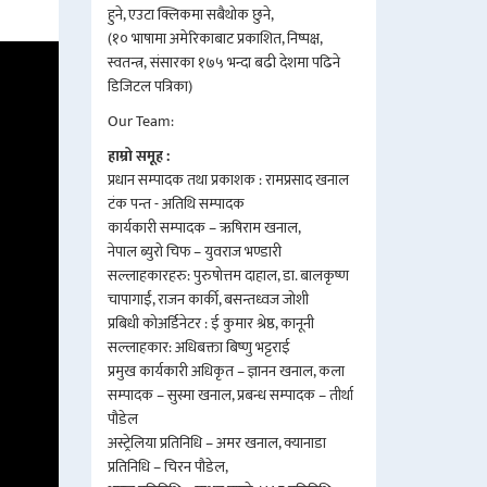
हुने, एउटा क्लिकमा सबैथोक छुने,
(१० भाषामा अमेरिकाबाट प्रकाशित, निष्पक्ष,
स्वतन्त्र, संसारका १७५ भन्दा बढी देशमा पढिने
डिजिटल पत्रिका)
Our Team:
हाम्रो समूह :
प्रधान सम्पादक तथा प्रकाशक : रामप्रसाद खनाल
टंक पन्त - अतिथि सम्पादक
कार्यकारी सम्पादक – ऋषिराम खनाल,
नेपाल ब्युरो चिफ – युवराज भण्डारी
सल्लाहकारहरु: पुरुषोत्तम दाहाल, डा. बालकृष्ण
चापागाईं, राजन कार्की, बसन्तध्वज जोशी
प्रबिधी कोअर्डिनेटर : ई कुमार श्रेष्ठ, कानूनी
सल्लाहकार: अधिबक्ता बिष्णु भट्टराई
प्रमुख कार्यकारी अधिकृत – ज्ञानन खनाल, कला
सम्पादक – सुस्मा खनाल, प्रबन्ध सम्पादक – तीर्था
पौडेल
अस्ट्रेलिया प्रतिनिधि – अमर खनाल, क्यानाडा
प्रतिनिधि – चिरन पौडेल,