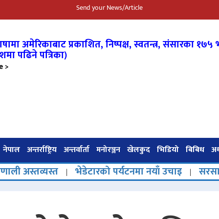
Send your News/Article
षामा अमेरिकाबाट प्रकाशित, निष्पक्ष, स्वतन्त्र,
संसारका १७५ भ
शमा पढिने पत्रिका)
e >
नेपाल
अन्तर्राष्ट्रिय
अन्तर्वार्ता
मनोरञ्जन
खेलकुद
भिडियो
बिबिध
अर्
यस्त
भेडेटारको पर्यटनमा नयाँ उचाइ
सरसापटी, साथ र स
|
|