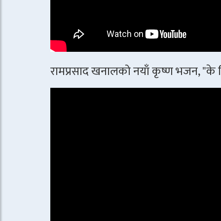
रामप्रसाद खनालको नयाँ कृष्ण भजन, "के