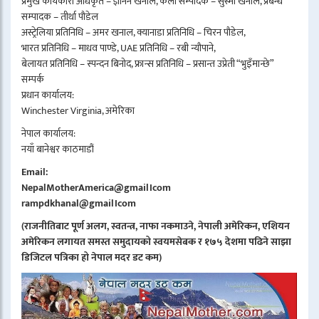
प्रमुख कार्यकारी अधिकृत – ज्ञानन खनाल, कला सम्पादक – सुस्मा खनाल, प्रबन्ध
सम्पादक – तीर्था पौडेल
अस्ट्रेलिया प्रतिनिधि – अमर खनाल, क्यानाडा प्रतिनिधि – चिरन पौडेल,
भारत प्रतिनिधि – माधव पाण्डे, UAE प्रतिनिधि – रबी न्यौपाने,
बेलायत प्रतिनिधि – स्पन्दन बिनोद, फ्रान्स प्रतिनिधि – प्रसान्त उप्रेती “भुइँमान्छे”
सम्पर्क
प्रधान कार्यालय:
Winchester Virginia, अमेरिका
नेपाल कार्यालय:
नयाँ बानेश्वर काठमाडौं
Email:
NepalMotherAmerica@gmail।com
rampdkhanal@gmail।com
(राजनीतिबाट पूर्ण अलग, स्वतन्त्र, नाफा नकमाउने, नेपाली अमेरिकन, एशियन
अमेरिकन लगायत समस्त समुदायको स्वयमसेबक र १७५ देशमा पढिने साझा
डिजिटल पत्रिका हो नेपाल मदर डट कम)