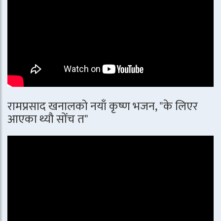
रामप्रसाद खनालको नयाँ कृष्ण भजन, "के लिएर
आएका थ्यौ सोंच त"