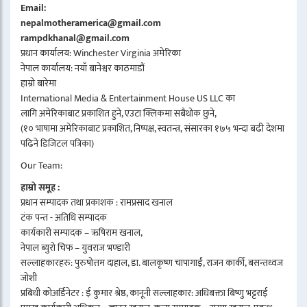
Email:
nepalmotheramerica@gmail.com
rampdkhanal@gmail.com
प्रधान कार्यालय: Winchester Virginia अमेरिका
नेपाल कार्यालय: नयाँ बानेश्वर काठमाडौं
हाम्रो बारेमा
International Media & Entertainment House US LLC का
लागि अमेरिकाबाट प्रकाशित हुने, एउटा क्लिकमा सबैथोक छुने,
(१० भाषामा अमेरिकाबाट प्रकाशित, निष्पक्ष, स्वतन्त्र, संसारका १७५ भन्दा बढी देशमा
पढिने डिजिटल पत्रिका)
Our Team:
हाम्रो समूह :
प्रधान सम्पादक तथा प्रकाशक : रामप्रसाद खनाल
टंक पन्त - अतिथि सम्पादक
कार्यकारी सम्पादक – ऋषिराम खनाल,
नेपाल ब्युरो चिफ – युवराज भण्डारी
सल्लाहकारहरु: पुरुषोत्तम दाहाल, डा. बालकृष्ण चापागाईं, राजन कार्की, बसन्तध्वज
जोशी
प्रबिधी कोअर्डिनेटर : ई कुमार श्रेष्ठ, कानूनी सल्लाहकार: अधिबक्ता बिष्णु भट्टराई