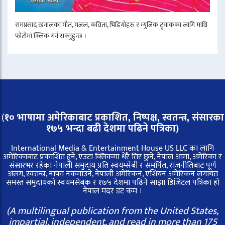
रामप्रसाद खनालका गीत, गजल, कविता, भिडियोहरु र म्युजिक ट्र्याकका लागि माथि
फोटोमा क्लिक गर्न सक्नुहुन्छ ।
(
१० भाषामा अमेरिकाबाट प्रकाशित, निष्पक्ष, स्वतन्त्र,
संसारका
१७५ भन्दा बढी देशमा पढिने पत्रिका)
International Media & Entertainment House US LLC का लागि
अमेरिकाबाट प्रकाशित हुने, एउटा क्लिकमा धेरै तिर छुने, नेपाल आमा, अमेरिका र
संसारभर रहेका नेपाली समुदाय प्रति स्वयम्सेबी र समर्पित, राजनीतिबाट पूर्ण
अलग, स्वतन्त्र, नाफा नकमाउने, नेपाली अमेरिकन, एशियन अमेरिकन लगायत
समस्त समुदायको स्वयमसेबक र १७५ देशमा पढिने साझा डिजिटल पत्रिका हो
नेपाल मदर डट कम ।
(A multilingual publication from the United States,
impartial, independent, and read in more than 175