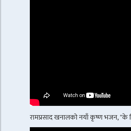
रामप्रसाद खनालको नयाँ कृष्ण भजन, "के