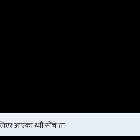
 लिएर आएका थ्यौ सोंच त"