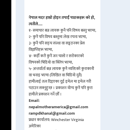
नेपाल मदर हाम्रो होइन तपाईँ पाठकहरू को हो,
त्यसैले.....
१- समाचार बन्न लायक कुनै पनि विषय बस्तु भएमा,
२- कुनै पनि विषय बस्तुमा लेख रचना भएमा,
३- कुनै पनि सङ्घ संस्था वा सङ्गठनका प्रेस
विज्ञप्तिहरू भएमा,
४- कहीँ कतै कुनै जन चासो र सरोकारको
विषयको भिडियो वा क्लिप भएमा,
५- अन्तर्वार्ता बन्न लायक कुनै व्यक्तिको कुराकानी
वा भनाइ भएमा (लिखित वा भिडियो दुवै)
हामीलाई तल दिइएका दुई इमेल मा इमेल गरी
पठाउन सक्नुहुन्छ । प्रकाशन योग्य कुनै पनि कुरा
हामीले प्रकाशन गर्ने छौँ ।
Email:
nepalmotheramerica@gmail.com
rampdkhanal@gmail.com
प्रधान कार्यालय: Winchester Virginia
अमेरिका