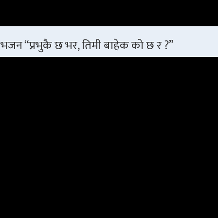
भजन “प्रभुकै छ भर, तिमी बाहेक को छ र ?”