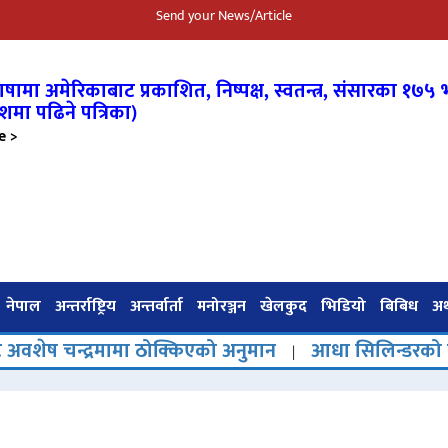
Send your News/Article
षामा अमेरिकाबाट प्रकाशित, निष्पक्ष, स्वतन्त्र,
संसारका १७५ भ
शमा पढिने पत्रिका)
e >
नेपाल
अन्तर्राष्ट्रिय
अन्तर्वार्ता
मनोरञ्जन
खेलकुद
भिडियो
बिबिध
अर्
रमामा ठोक्किएको अनुमान
आधा सिलिन्डरको चारमहिने चक्र
|