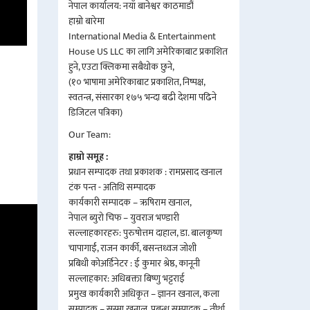
नेपाल कार्यालय: नयाँ बानेश्वर काठमाडौं
हाम्रो बारेमा
International Media & Entertainment
House US LLC का लागि अमेरिकाबाट प्रकाशित
हुने, एउटा क्लिकमा सबैथोक छुने,
(१० भाषामा अमेरिकाबाट प्रकाशित, निष्पक्ष,
स्वतन्त्र, संसारका १७५ भन्दा बढी देशमा पढिने
डिजिटल पत्रिका)
Our Team:
हाम्रो समूह :
प्रधान सम्पादक तथा प्रकाशक : रामप्रसाद खनाल
टंक पन्त - अतिथि सम्पादक
कार्यकारी सम्पादक – ऋषिराम खनाल,
नेपाल ब्युरो चिफ – युवराज भण्डारी
सल्लाहकारहरु: पुरुषोत्तम दाहाल, डा. बालकृष्ण
चापागाईं, राजन कार्की, बसन्तध्वज जोशी
प्रबिधी कोअर्डिनेटर : ई कुमार श्रेष्ठ, कानूनी
सल्लाहकार: अधिबक्ता बिष्णु भट्टराई
प्रमुख कार्यकारी अधिकृत – ज्ञानन खनाल, कला
सम्पादक – सुस्मा खनाल, प्रबन्ध सम्पादक – तीर्था