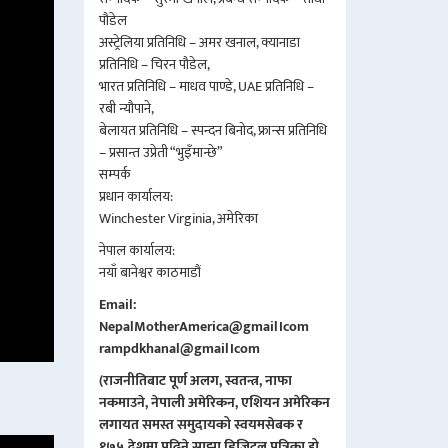
पौडेल
अस्ट्रेलिया प्रतिनिधि – अमर खनाल, क्यानाडा
प्रतिनिधि – चिरन पौडेल,
भारत प्रतिनिधि – माधव पाण्डे, UAE प्रतिनिधि –
रबी न्यौपाने,
बेलायत प्रतिनिधि – स्पन्दन बिनोद, फ्रान्स प्रतिनिधि
– प्रसान्त उप्रेती “भुइँमान्छे”
सम्पर्क
प्रधान कार्यालय:
Winchester Virginia, अमेरिका
नेपाल कार्यालय:
नयाँ बानेश्वर काठमाडौं
Email:
NepalMotherAmerica@gmail।com
rampdkhanal@gmail।com
(राजनीतिबाट पूर्ण अलग, स्वतन्त्र, नाफा
नकमाउने, नेपाली अमेरिकन, एशियन अमेरिकन
लगायत समस्त समुदायको स्वयमसेबक र
१७५ देशमा पढिने साझा डिजिटल पत्रिका हो