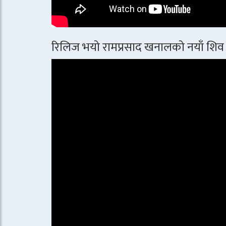
रिलिज भयो रामप्रसाद खनालको नयाँ शिव 