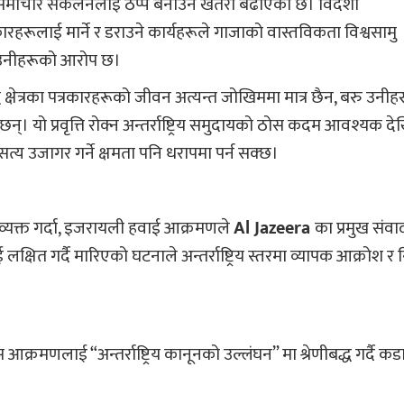
तन्त्र समाचार संकलनलाई ठप्प बनाउने खतरा बढाएको छ। विदेशी
कारहरूलाई मार्ने र डराउने कार्यहरूले गाजाको वास्तविकता विश्वसामु
ेको उनीहरूको आरोप छ।
क्षेत्रका पत्रकारहरूको जीवन अत्यन्त जोखिममा मात्र छैन, बरु उनीह
का छन्। यो प्रवृत्ति रोक्न अन्तर्राष्ट्रिय समुदायको ठोस कदम आवश्यक दे
त्य उजागर गर्ने क्षमता पनि धरापमा पर्न सक्छ।
िव्यक्त गर्दा, इजरायली हवाई आक्रमणले
Al Jazeera
का प्रमुख संव
क्षित गर्दै मारिएको घटनाले अन्तर्राष्ट्रिय स्तरमा व्यापक आक्रोश र न
 आक्रमणलाई “अन्तर्राष्ट्रिय कानूनको उल्लंघन” मा श्रेणीबद्ध गर्दै कड