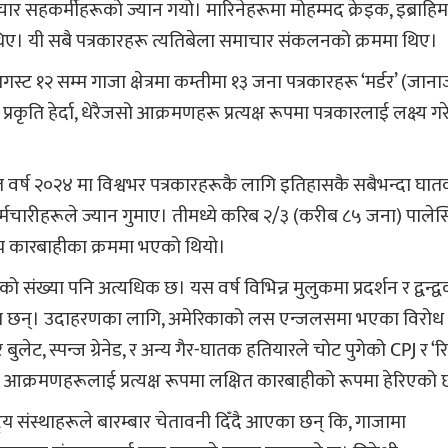
हकर्मीहरूको ज्यान गयो। मारिनेहरूमा मोहम्मद क्रेइक, इब्राहिम
िए। यी सबै पत्रकारहरू त्यतिबेला समाचार संकलनको क्रममा थिए।
ट १२ सम्म गाजा क्षेत्रमा कम्तीमा १३ जना पत्रकारहरू ‘मर्डर’ (जान
ति हेर्दा, धेरैजसो आक्रमणहरू प्रत्यक्ष रूपमा पत्रकारलाई लक्ष्य गर
र्ष २०२४ मा विश्वभर पत्रकारहरूकै लागि इतिहासकै सबैभन्दा घातक
मचारीहरूले ज्यान गुमाए। तीमध्ये करिब २/३ (करीब ८५ जना) पालेस्
न्य कारबाहीका क्रममा भएको थियो।
ो संख्या पनि अत्यधिक छ। यस वर्ष विभिन्न मुलुकमा प्रदर्शन र द्वन्द्
भएका छन्। उदाहरणका लागि, अमेरिकाको लस एन्जलसमा भएका विरोध
लेट, स्पन्ज ग्रेनेड, र अन्य गैर-घातक हतियारले चोट पुगेको CPJ र ‘रिपो
 धेरै आक्रमणहरूलाई प्रत्यक्ष रूपमा लक्षित कारबाहीको रूपमा हेरिएको
्ट्रिय संस्थाहरूले बारम्बार चेतावनी दिँदै आएका छन् कि, गाजामा