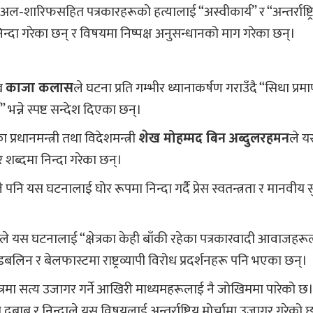
ल‑शारिफसहित पत्रकारहरूको हत्यालाई “अस्वीकार्य” र “अन्तर्राष्ट्र
्दा गरेका छन् र विषयमा निष्पक्ष अनुसन्धानको माग गरेका छन्।
ुख
काजा कलास
ले घटना प्रति गम्भीर ध्यानाकर्षण गराउँदै “सिधा प्रम
न” भन्ने स्पष्ट सन्देश दिएका छन्।
्रधानमन्त्री तथा विदेशमन्त्री
शेख मोहम्मद बिन अब्दुलरहमन
ले 
शब्दमा निन्दा गरेका छन्।
पनि यस घटनालाई घोर रूपमा निन्दा गर्दै प्रेस स्वतन्त्रता र मानवीय सु
रीसले यस घटनालाई “क्षेत्रका केही बाँकी रहेका पत्रकारवादी आवाजहर
्। डबलिन र बेलफास्टमा राष्ट्रव्यापी विरोध प्रदर्शनहरू पनि भएका छन्।
ेत्रमा सत्य उजागर गर्ने आखिरी माध्यमहरूलाई नै जोखिममा पारेको छ
एको दबाब र निन्दाले यस विषयलाई अन्तर्राष्ट्रिय मोर्चामा उजागर गरेको 