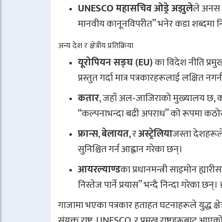
UNESCO महासचिव ओड्रे अझुले
ले अनस अ
मानवीय कानूनविपरीत” भनेर कडा शब्दमा निन
अन्य देश र क्षेत्रीय प्रतिक्रिया
यूरोपियन सङ्घ (EU)
का विदेश नीति प्रम
प्रस्तुत गर्दा मात्र पत्रकारहरूलाई लक्षित नगर्
कतार
, जहाँ अल‑जाजिराको मुख्यालय छ, का प
“कल्पनाभन्दा बढी अपराध” को रूपमा कठोर 
फ्रान्स
,
बेलायत
, र
अस्ट्रेलिया
जस्ता देशहरूले 
सुनिश्चित गर्न आह्वान गरेका छन्।
आयरल्याण्ड
का प्रधानमन्त्री साइमोन ह्या
निस्तेज पार्ने प्रयास” भन्दै निन्दा गरेका छन
गाजामा भएका पत्रकार हताहत घटनाहरूले युद्ध क्ष
संयुक्त राष्ट्र, UNESCO, र प्रमुख राष्ट्रहरूबाट आ