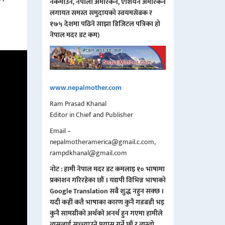
नकमाउने, नेपाली अमेरिकन, एशियन अमेरिकन
लगायत समस्त समुदायको स्वयमसेबक र
१७५ देशमा पढिने साझा डिजिटल पत्रिका हो
नेपाल मदर डट कम)
www.nepalmother.com
Ram Prasad Khanal
Editor in Chief and Publisher
Email –
nepalmotheramerica@gmail.c.com,
rampdkhanal@gmail.com
नोट : हामी नेपाल मदर डट कमलाइ १० भाषामा
प्रकाशन गरिरहेका छौं । यद्यपी विभिन्न भाषाको
Google Translation सबै शुद्ध नहुन सक्छ ।
यदी कहीं कतै भाषाका कारण कुनै गडबडी भइ
कुनै सामग्रीको अर्थको अनर्थ हुन गएमा हामीले
त्यसलाई सच्च्याउने प्रयास गर्ने छौं र त्यस्तो