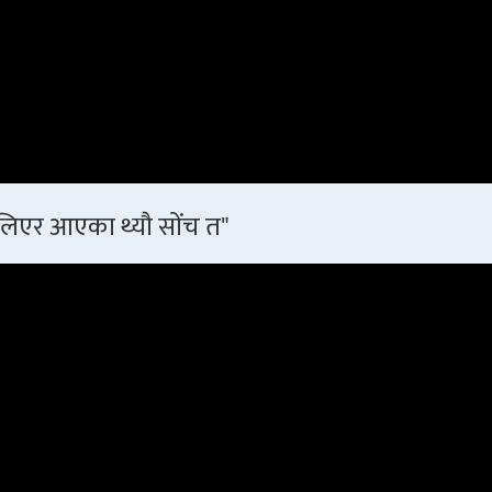
 लिएर आएका थ्यौ सोंच त"