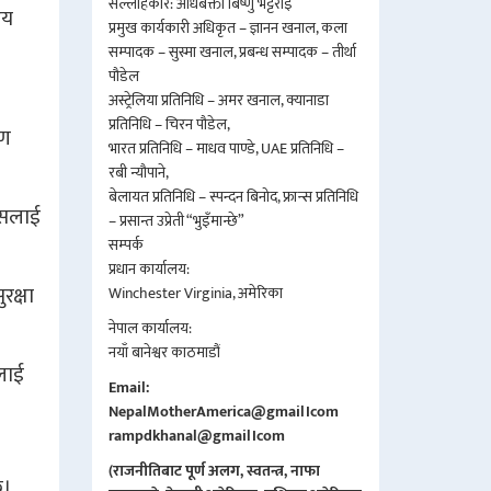
सल्लाहकार: अधिबक्ता बिष्णु भट्टराई
िय
प्रमुख कार्यकारी अधिकृत – ज्ञानन खनाल, कला
सम्पादक – सुस्मा खनाल, प्रबन्ध सम्पादक – तीर्था
पौडेल
अस्ट्रेलिया प्रतिनिधि – अमर खनाल, क्यानाडा
प्रतिनिधि – चिरन पौडेल,
ाण
भारत प्रतिनिधि – माधव पाण्डे, UAE प्रतिनिधि –
रबी न्यौपाने,
बेलायत प्रतिनिधि – स्पन्दन बिनोद, फ्रान्स प्रतिनिधि
यसलाई
– प्रसान्त उप्रेती “भुइँमान्छे”
सम्पर्क
प्रधान कार्यालय:
रक्षा
Winchester Virginia, अमेरिका
नेपाल कार्यालय:
नयाँ बानेश्वर काठमाडौं
ूलाई
Email:
NepalMotherAmerica@gmail।com
rampdkhanal@gmail।com
।
(राजनीतिबाट पूर्ण अलग, स्वतन्त्र, नाफा
छ।