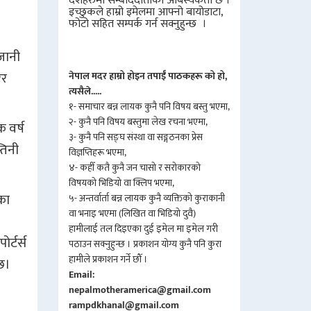
देशहरुमा सम्बाददाताको आबस्यकता छ ।
इच्छुकले हाम्रो इमेलमा आफ्नो बायोडाटा,
फोटो सहित सम्पर्क गर्न सक्नुहुन्छ ।
ाजानी
ेर
नेपाल मदर हाम्रो होइन तपाईँ पाठकहरू को हो,
त्यसैले.....
१- समाचार बन्न लायक कुनै पनि विषय बस्तु भएमा,
२- कुनै पनि विषय बस्तुमा लेख रचना भएमा,
 वर्ष
३- कुनै पनि सङ्घ संस्था वा सङ्गठनका प्रेस
तिनी
विज्ञप्तिहरू भएमा,
४- कहीँ कतै कुनै जन चासो र सरोकारको
विषयको भिडियो वा क्लिप भएमा,
वका
५- अन्तर्वार्ता बन्न लायक कुनै व्यक्तिको कुराकानी
वा भनाइ भएमा (लिखित वा भिडियो दुवै)
हामीलाई तल दिइएका दुई इमेल मा इमेल गरी
र्टर्स
पठाउन सक्नुहुन्छ । प्रकाशन योग्य कुनै पनि कुरा
हामीले प्रकाशन गर्ने छौँ ।
 छ।
Email:
nepalmotheramerica@gmail.com
rampdkhanal@gmail.com