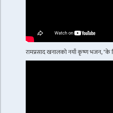
रामप्रसाद खनालको नयाँ कृष्ण भजन, "के