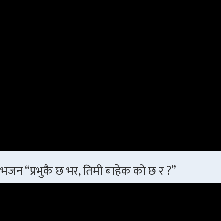
भजन “प्रभुकै छ भर, तिमी बाहेक को छ र ?”