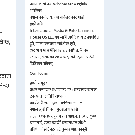
प्रधान कार्यालय: Winchester Virginia
अमेरिका
नेपाल कार्यालय: नयाँ बानेश्वर काठमाडौं
हाम्रो बारेमा
International Media & Entertainment
रू
House US LLC का लागि अमेरिकाबाट प्रकाशित
खिन्छ,
हुने, एउटा क्लिकमा सबैथोक छुने,
(१० भाषामा अमेरिकाबाट प्रकाशित, निष्पक्ष,
स्वतन्त्र, संसारका १७५ भन्दा बढी देशमा पढिने
डिजिटल पत्रिका)
Our Team:
ाददाता
हाम्रो समूह :
िन्दा
प्रधान सम्पादक तथा प्रकाशक : रामप्रसाद खनाल
टंक पन्त - अतिथि सम्पादक
कार्यकारी सम्पादक – ऋषिराम खनाल,
नेपाल ब्युरो चिफ – युवराज भण्डारी
सल्लाहकारहरु: पुरुषोत्तम दाहाल, डा. बालकृष्ण
ा
चापागाईं, राजन कार्की, बसन्तध्वज जोशी
प्रबिधी कोअर्डिनेटर : ई कुमार श्रेष्ठ, कानूनी