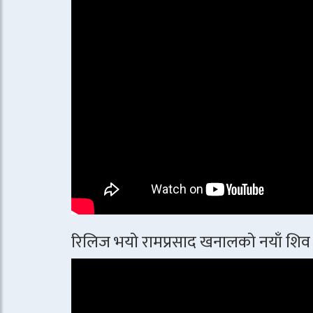
रिलिज भयो रामप्रसाद खनालको नयाँ शिव 