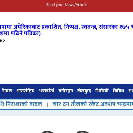
Send your News/Article
षामा अमेरिकाबाट प्रकाशित, निष्पक्ष, स्वतन्त्र,
संसारका १७५ भ
शमा पढिने पत्रिका)
e >
नेपाल
अन्तर्राष्ट्रिय
अन्तर्वार्ता
मनोरञ्जन
खेलकुद
भिडियो
बिबिध
अर्
 बादल
चार टन तौलको रकेट अवशेष चन्द्रमामा ठोक्किएक
|