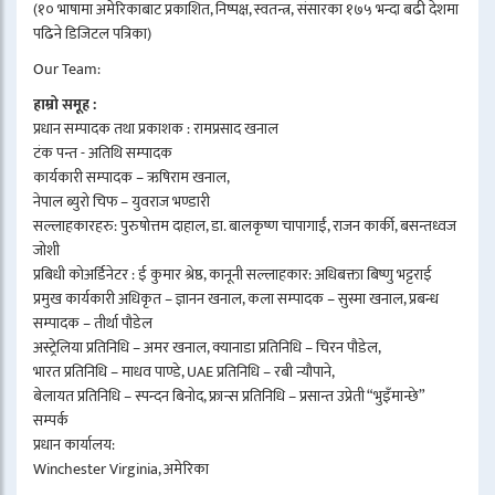
(१० भाषामा अमेरिकाबाट प्रकाशित, निष्पक्ष, स्वतन्त्र, संसारका १७५ भन्दा बढी देशमा
पढिने डिजिटल पत्रिका)
Our Team:
हाम्रो समूह :
प्रधान सम्पादक तथा प्रकाशक : रामप्रसाद खनाल
टंक पन्त - अतिथि सम्पादक
कार्यकारी सम्पादक – ऋषिराम खनाल,
नेपाल ब्युरो चिफ – युवराज भण्डारी
सल्लाहकारहरु: पुरुषोत्तम दाहाल, डा. बालकृष्ण चापागाईं, राजन कार्की, बसन्तध्वज
जोशी
प्रबिधी कोअर्डिनेटर : ई कुमार श्रेष्ठ, कानूनी सल्लाहकार: अधिबक्ता बिष्णु भट्टराई
प्रमुख कार्यकारी अधिकृत – ज्ञानन खनाल, कला सम्पादक – सुस्मा खनाल, प्रबन्ध
सम्पादक – तीर्था पौडेल
अस्ट्रेलिया प्रतिनिधि – अमर खनाल, क्यानाडा प्रतिनिधि – चिरन पौडेल,
भारत प्रतिनिधि – माधव पाण्डे, UAE प्रतिनिधि – रबी न्यौपाने,
बेलायत प्रतिनिधि – स्पन्दन बिनोद, फ्रान्स प्रतिनिधि – प्रसान्त उप्रेती “भुइँमान्छे”
सम्पर्क
प्रधान कार्यालय:
Winchester Virginia, अमेरिका