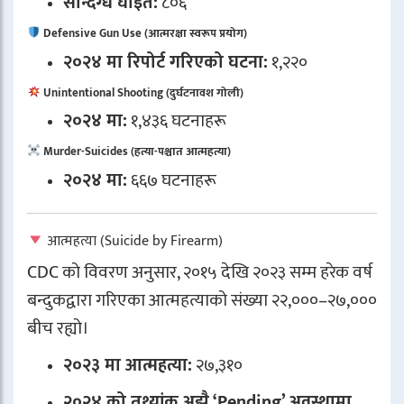
सन्दिग्ध घाइते:
८०६
Defensive Gun Use (आत्मरक्षा स्वरूप प्रयोग)
२०२४ मा रिपोर्ट गरिएको घटना:
१,२२०
Unintentional Shooting (दुर्घटनावश गोली)
२०२४ मा:
१,४३६ घटनाहरू
Murder-Suicides (हत्या-पश्चात आत्महत्या)
२०२४ मा:
६६७ घटनाहरू
आत्महत्या (Suicide by Firearm)
CDC को विवरण अनुसार, २०१५ देखि २०२३ सम्म हरेक वर्ष
बन्दुकद्वारा गरिएका आत्महत्याको संख्या २२,०००–२७,०००
बीच रह्यो।
२०२३ मा आत्महत्या:
२७,३१०
२०२४ को तथ्यांक अझै ‘Pending’ अवस्थामा