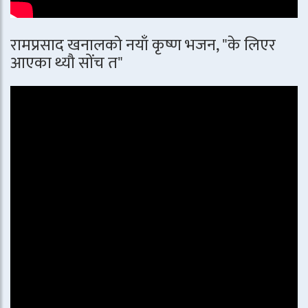
रामप्रसाद खनालको नयाँ कृष्ण भजन, "के लिएर
आएका थ्यौ सोंच त"