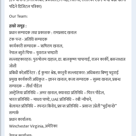
पढिने डिजिटल पत्रिका)
Our Team:
हाम्रो समूह :
प्रधान सम्पादक तथा प्रकाशक : रामप्रसाद खनाल
टंक पन्त - अतिथि सम्पादक
कार्यकारी सम्पादक – ऋषिराम खनाल,
नेपाल ब्युरो चिफ – युवराज भण्डारी
सल्लाहकारहरु: पुरुषोत्तम दाहाल, डा. बालकृष्ण चापागाईं, राजन कार्की, बसन्तध्वज
जोशी
प्रबिधी कोअर्डिनेटर : ई कुमार श्रेष्ठ, कानूनी सल्लाहकार: अधिबक्ता बिष्णु भट्टराई
प्रमुख कार्यकारी अधिकृत – ज्ञानन खनाल, कला सम्पादक – सुस्मा खनाल, प्रबन्ध
सम्पादक – तीर्था पौडेल
अस्ट्रेलिया प्रतिनिधि – अमर खनाल, क्यानाडा प्रतिनिधि – चिरन पौडेल,
भारत प्रतिनिधि – माधव पाण्डे, UAE प्रतिनिधि – रबी न्यौपाने,
बेलायत प्रतिनिधि – स्पन्दन बिनोद, फ्रान्स प्रतिनिधि – प्रसान्त उप्रेती “भुइँमान्छे”
सम्पर्क
प्रधान कार्यालय:
Winchester Virginia, अमेरिका
नेपाल कार्यालय: