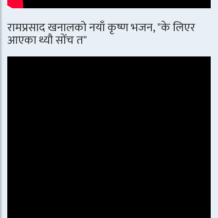
रामप्रसाद खनालको नयाँ कृष्ण भजन, "के लिएर
आएका थ्यौ सोंच त"