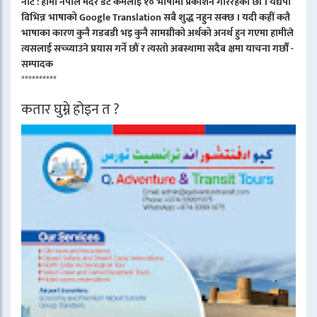
नोट : हामी नेपाल मदर डट कमलाइ १० भाषामा प्रकाशन गरिरहेका छौं । यद्यपी
विभिन्न भाषाको Google Translation सबै शुद्ध नहुन सक्छ । यदी कहीं कतै
भाषाका कारण कुनै गडबडी भइ कुनै सामग्रीको अर्थको अनर्थ हुन गएमा हामीले
त्यसलाई सच्च्याउने प्रयास गर्ने छौं र त्यस्तो अबस्थामा सदैब क्षमा याचना गर्छौं -
सम्पादक
**********
कतार घुम्ने होइन त ?