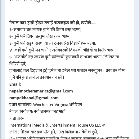
नेपाल मदर हाम्रो होइन तपाईँ पाठकहरू को हो, त्यसैले.....
१- समाचार बन्न लायक कुनै पनि विषय बस्तु भएमा,
२- कुनै पनि विषय बस्तुमा लेख रचना भएमा,
३- कुनै पनि सङ्घ संस्था वा सङ्गठनका प्रेस विज्ञप्तिहरू भएमा,
४- कहीँ कतै कुनै जन चासो र सरोकारको विषयको भिडियो वा क्लिप भएमा,
५- अन्तर्वार्ता बन्न लायक कुनै व्यक्तिको कुराकानी वा भनाइ भएमा (लिखित वा
भिडियो दुवै)
हामीलाई तल दिइएका दुई इमेल मा इमेल गरी पठाउन सक्नुहुन्छ । प्रकाशन योग्य
कुनै पनि कुरा हामीले प्रकाशन गर्ने छौँ ।
Email:
nepalmotheramerica@gmail.com
rampdkhanal@gmail.com
प्रधान कार्यालय: Winchester Virginia अमेरिका
नेपाल कार्यालय: नयाँ बानेश्वर काठमाडौं
हाम्रो बारेमा
International Media & Entertainment House US LLC का
लागि अमेरिकाबाट प्रकाशित हुने, एउटा क्लिकमा सबैथोक छुने,
(१० भाषामा अमेरिकाबाट प्रकाशित, निष्पक्ष, स्वतन्त्र, संसारका १७५ भन्दा बढी देशमा