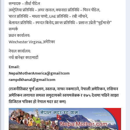
सम्पादक – तीर्था पौडेल
अस्ट्रेलिया प्रतिनिधि – अमर खनाल, क्यानाडा प्रतिनिधि – चिरन पौडेल,
भारत प्रतिनिधि – माधव पाण्डे, UAE प्रतिनिधि – रबी न्यौपाने,
बेलायत प्रतिनिधि – स्पन्दन बिनोद, फ्रान्स प्रतिनिधि – प्रसान्त उप्रेती “भुइँमान्छे”
सम्पर्क
प्रधान कार्यालय:
Winchester Virginia, अमेरिका
नेपाल कार्यालय:
नयाँ बानेश्वर काठमाडौं
Email:
NepalMotherAmerica@gmail।com
rampdkhanal@gmail।com
(राजनीतिबाट पूर्ण अलग, स्वतन्त्र, नाफा नकमाउने, नेपाली अमेरिकन, एशियन
अमेरिकन लगायत समस्त समुदायको स्वयमसेबक र १७५ देशमा पढिने साझा
डिजिटल पत्रिका हो नेपाल मदर डट कम)