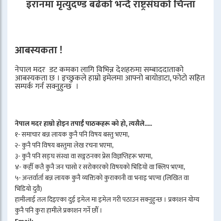
इरानमा मृत्युदण्ड बढेको भन्दै राष्ट्रसंघको चिन्ता
आबस्यकता !
नेपाल मदर डट कमका लागि विभिन्न देशहरुमा सम्बाददाताको
आबस्यकता छ । इच्छुकले हाम्रो इमेलमा आफ्नो बायोडाटा, फोटो सहित
सम्पर्क गर्न सक्नुहुन्छ ।
नेपाल मदर हाम्रो होइन तपाईँ पाठकहरू को हो, त्यसैले.....
१- समाचार बन्न लायक कुनै पनि विषय बस्तु भएमा,
२- कुनै पनि विषय बस्तुमा लेख रचना भएमा,
३- कुनै पनि सङ्घ संस्था वा सङ्गठनका प्रेस विज्ञप्तिहरू भएमा,
४- कहीँ कतै कुनै जन चासो र सरोकारको विषयको भिडियो वा क्लिप भएमा,
५- अन्तर्वार्ता बन्न लायक कुनै व्यक्तिको कुराकानी वा भनाइ भएमा (लिखित वा
भिडियो दुवै)
हामीलाई तल दिइएका दुई इमेल मा इमेल गरी पठाउन सक्नुहुन्छ । प्रकाशन योग्य
कुनै पनि कुरा हामीले प्रकाशन गर्ने छौँ ।