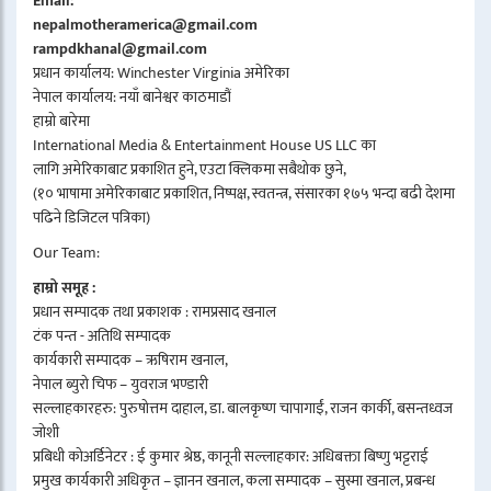
Email:
nepalmotheramerica@gmail.com
rampdkhanal@gmail.com
प्रधान कार्यालय: Winchester Virginia अमेरिका
नेपाल कार्यालय: नयाँ बानेश्वर काठमाडौं
हाम्रो बारेमा
International Media & Entertainment House US LLC का
लागि अमेरिकाबाट प्रकाशित हुने, एउटा क्लिकमा सबैथोक छुने,
(१० भाषामा अमेरिकाबाट प्रकाशित, निष्पक्ष, स्वतन्त्र, संसारका १७५ भन्दा बढी देशमा
पढिने डिजिटल पत्रिका)
Our Team:
हाम्रो समूह :
प्रधान सम्पादक तथा प्रकाशक : रामप्रसाद खनाल
टंक पन्त - अतिथि सम्पादक
कार्यकारी सम्पादक – ऋषिराम खनाल,
नेपाल ब्युरो चिफ – युवराज भण्डारी
सल्लाहकारहरु: पुरुषोत्तम दाहाल, डा. बालकृष्ण चापागाईं, राजन कार्की, बसन्तध्वज
जोशी
प्रबिधी कोअर्डिनेटर : ई कुमार श्रेष्ठ, कानूनी सल्लाहकार: अधिबक्ता बिष्णु भट्टराई
प्रमुख कार्यकारी अधिकृत – ज्ञानन खनाल, कला सम्पादक – सुस्मा खनाल, प्रबन्ध