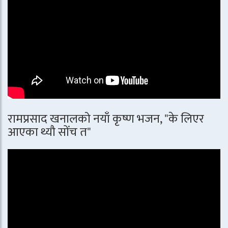
रामप्रसाद खनालको नयाँ कृष्ण भजन, "के लिएर
आएका थ्यौ सोंच त"