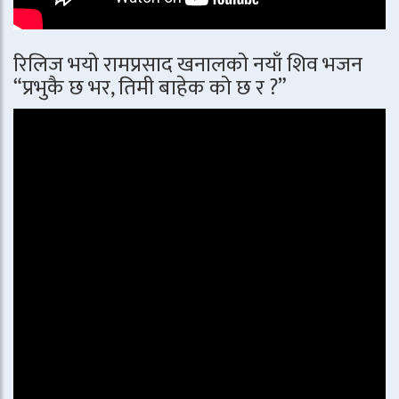
रिलिज भयो रामप्रसाद खनालको नयाँ शिव भजन
“प्रभुकै छ भर, तिमी बाहेक को छ र ?”