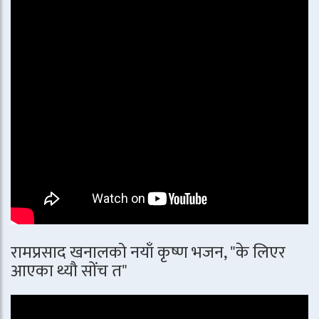
रामप्रसाद खनालको नयाँ कृष्ण भजन, "के लिएर
आएका थ्यौ सोंच त"