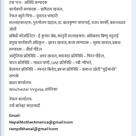
टंक पन्त - अतिथि सम्पादक
कार्यकारी सम्पादक – ऋषिराम खनाल,
नेपाल ब्युरो चिफ – युवराज भण्डारी
सल्लाहकारहरु: पुरुषोत्तम दाहाल, डा. बालकृष्ण चापागाईं, राजन कार्की, बसन्तध्वज
जोशी
प्रबिधी कोअर्डिनेटर : ई कुमार श्रेष्ठ, कानूनी सल्लाहकार: अधिबक्ता बिष्णु भट्टराई
प्रमुख कार्यकारी अधिकृत – ज्ञानन खनाल, कला सम्पादक – सुस्मा खनाल, प्रबन्ध
सम्पादक – तीर्था पौडेल
अस्ट्रेलिया प्रतिनिधि – अमर खनाल, क्यानाडा प्रतिनिधि – चिरन पौडेल,
भारत प्रतिनिधि – माधव पाण्डे, UAE प्रतिनिधि – रबी न्यौपाने,
बेलायत प्रतिनिधि – स्पन्दन बिनोद, फ्रान्स प्रतिनिधि – प्रसान्त उप्रेती “भुइँमान्छे”
सम्पर्क
प्रधान कार्यालय:
Winchester Virginia, अमेरिका
नेपाल कार्यालय:
नयाँ बानेश्वर काठमाडौं
Email:
NepalMotherAmerica@gmail।com
rampdkhanal@gmail।com