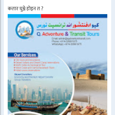
कतार घुम्ने होइन त ?