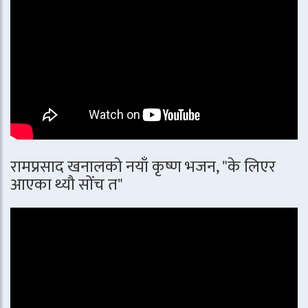
रामप्रसाद खनालको नयाँ कृष्ण भजन, "के लिएर
आएका थ्यौ सोंच त"