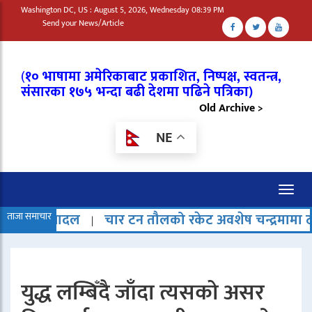
Washington DC, US : August 5, 2026, Wednesday 08:39 PM
Send your News/Article
(
१० भाषामा अमेरिकाबाट प्रकाशित, निष्पक्ष, स्वतन्त्र,
संसारका १७५ भन्दा बढी देशमा पढिने पत्रिका)
Old Archive >
NE
Toggl
naviga
दल
ताजा समाचार
चार टन तौलको रकेट अवशेष चन्द्रमामा ठोक्किएको अन
|
युद्ध लम्बिँदै जाँदा त्यसको असर