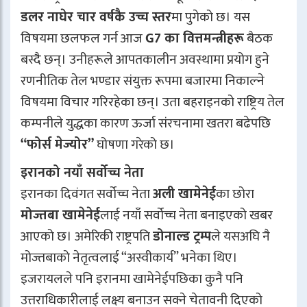
डलर नाघेर चार वर्षकै उच्च स्तर
मा पुगेको छ। यस
विषयमा छलफल गर्न आज
G7 का वित्तमन्त्रीहरू
बैठक
बस्दै छन्। उनीहरूले आपतकालीन अवस्थामा प्रयोग हुने
रणनीतिक तेल भण्डार संयुक्त रूपमा बजारमा निकाल्ने
विषयमा विचार गरिरहेका छन्। उता बहराइनको राष्ट्रिय तेल
कम्पनीले युद्धका कारण ऊर्जा संरचनामा खतरा बढेपछि
“फोर्स मेज्योर”
घोषणा गरेको छ।
इरानको नयाँ सर्वोच्च नेता
इरानका दिवंगत सर्वोच्च नेता
अली खामेनेई
का छोरा
मोज्तबा खामेनेई
लाई नयाँ सर्वोच्च नेता बनाइएको खबर
आएको छ। अमेरिकी राष्ट्रपति
डोनाल्ड ट्रम्प
ले यसअघि नै
मोज्तबाको नेतृत्वलाई “अस्वीकार्य” भनेका थिए।
इजरायलले पनि इरानमा खामेनेईपछिका कुनै पनि
उत्तराधिकारीलाई लक्ष्य बनाउन सक्ने चेतावनी दिएको