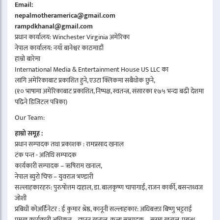
Email:
nepalmotheramerica@gmail.com
rampdkhanal@gmail.com
प्रधान कार्यालय: Winchester Virginia अमेरिका
नेपाल कार्यालय: नयाँ बानेश्वर काठमाडौं
हाम्रो बारेमा
International Media & Entertainment House US LLC का
लागि अमेरिकाबाट प्रकाशित हुने, एउटा क्लिकमा सबैथोक छुने,
(१० भाषामा अमेरिकाबाट प्रकाशित, निष्पक्ष, स्वतन्त्र, संसारका १७५ भन्दा बढी देशमा
पढिने डिजिटल पत्रिका)
Our Team:
हाम्रो समूह :
प्रधान सम्पादक तथा प्रकाशक : रामप्रसाद खनाल
टंक पन्त - अतिथि सम्पादक
कार्यकारी सम्पादक – ऋषिराम खनाल,
नेपाल ब्युरो चिफ – युवराज भण्डारी
सल्लाहकारहरु: पुरुषोत्तम दाहाल, डा. बालकृष्ण चापागाईं, राजन कार्की, बसन्तध्वज
जोशी
प्रबिधी कोअर्डिनेटर : ई कुमार श्रेष्ठ, कानूनी सल्लाहकार: अधिबक्ता बिष्णु भट्टराई
प्रमुख कार्यकारी अधिकृत – ज्ञानन खनाल, कला सम्पादक – सुस्मा खनाल, प्रबन्ध