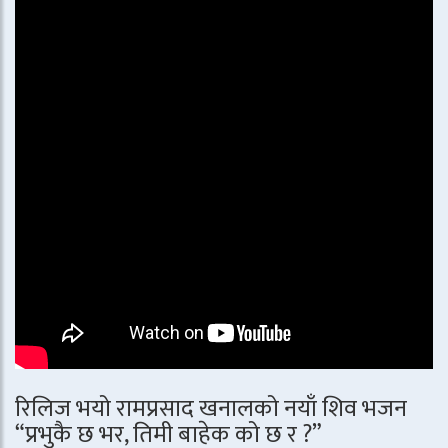
रिलिज भयो रामप्रसाद खनालको नयाँ शिव भजन
“प्रभुकै छ भर, तिमी बाहेक को छ र ?”