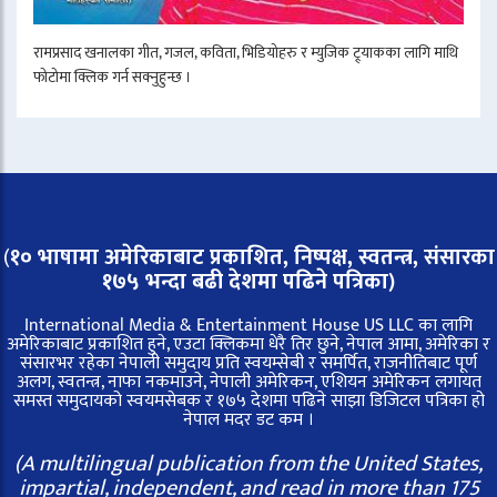
रामप्रसाद खनालका गीत, गजल, कविता, भिडियोहरु र म्युजिक ट्र्याकका लागि माथि
फोटोमा क्लिक गर्न सक्नुहुन्छ ।
(
१० भाषामा अमेरिकाबाट प्रकाशित, निष्पक्ष, स्वतन्त्र,
संसारका
१७५ भन्दा बढी देशमा पढिने पत्रिका)
International Media & Entertainment House US LLC का लागि
अमेरिकाबाट प्रकाशित हुने, एउटा क्लिकमा धेरै तिर छुने, नेपाल आमा, अमेरिका र
संसारभर रहेका नेपाली समुदाय प्रति स्वयम्सेबी र समर्पित, राजनीतिबाट पूर्ण
अलग, स्वतन्त्र, नाफा नकमाउने, नेपाली अमेरिकन, एशियन अमेरिकन लगायत
समस्त समुदायको स्वयमसेबक र १७५ देशमा पढिने साझा डिजिटल पत्रिका हो
नेपाल मदर डट कम ।
(A multilingual publication from the United States,
impartial, independent, and read in more than 175