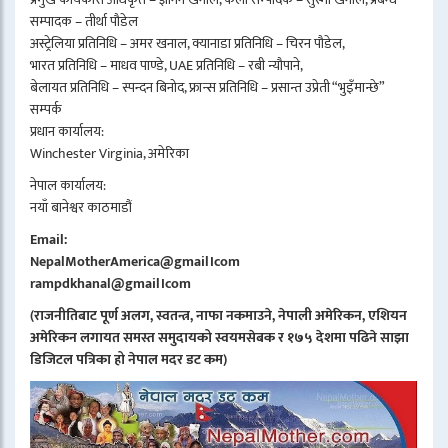
सम्पादक – तीर्था पौडेल
अस्ट्रेलिया प्रतिनिधि – अमर खनाल, क्यानाडा प्रतिनिधि – चिरन पौडेल,
भारत प्रतिनिधि – माधव पाण्डे, UAE प्रतिनिधि – रबी न्यौपाने,
बेलायत प्रतिनिधि – स्पन्दन बिनोद, फ्रान्स प्रतिनिधि – प्रसान्त उप्रेती “भुइँमान्छे”
सम्पर्क
प्रधान कार्यालय:
Winchester Virginia, अमेरिका
नेपाल कार्यालय:
नयाँ बानेश्वर काठमाडौं
Email:
NepalMotherAmerica@gmail।com
rampdkhanal@gmail।com
(राजनीतिबाट पूर्ण अलग, स्वतन्त्र, नाफा नकमाउने, नेपाली अमेरिकन, एशियन
अमेरिकन लगायत समस्त समुदायको स्वयमसेबक र १७५ देशमा पढिने साझा
डिजिटल पत्रिका हो नेपाल मदर डट कम)