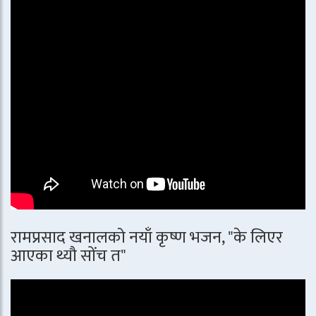
रामप्रसाद खनालको नयाँ कृष्ण भजन, "के लिएर
आएका थ्यौ सोंच त"