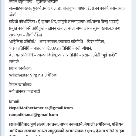
नेपाल ब्युरो चिफ – युवराज भण्डारी
सल्लाहकारहरु: पुरुषोत्तम दाहाल, डा. बालकृष्ण चापागाईं, राजन कार्की, बसन्तध्वज
जोशी
प्रबिधी कोअर्डिनेटर : ई कुमार श्रेष्ठ, कानूनी सल्लाहकार: अधिबक्ता बिष्णु भट्टराई
प्रमुख कार्यकारी अधिकृत – ज्ञानन खनाल, कला सम्पादक – सुस्मा खनाल, प्रबन्ध
सम्पादक – तीर्था पौडेल
अस्ट्रेलिया प्रतिनिधि – अमर खनाल, क्यानाडा प्रतिनिधि – चिरन पौडेल,
भारत प्रतिनिधि – माधव पाण्डे, UAE प्रतिनिधि – रबी न्यौपाने,
बेलायत प्रतिनिधि – स्पन्दन बिनोद, फ्रान्स प्रतिनिधि – प्रसान्त उप्रेती “भुइँमान्छे”
सम्पर्क
प्रधान कार्यालय:
Winchester Virginia, अमेरिका
नेपाल कार्यालय:
नयाँ बानेश्वर काठमाडौं
Email:
NepalMotherAmerica@gmail।com
rampdkhanal@gmail।com
(राजनीतिबाट पूर्ण अलग, स्वतन्त्र, नाफा नकमाउने, नेपाली अमेरिकन, एशियन
अमेरिकन लगायत समस्त समुदायको स्वयमसेबक र १७५ देशमा पढिने साझा