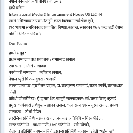
नेपाल कार्यालय: नयाँ बानेश्वर काठमाडौं
हाम्रो बारेमा
International Media & Entertainment House US LLC का
लागि अमेरिकाबाट प्रकाशित हुने, एउटा क्लिकमा सबैथोक छुने,
(१० भाषामा अमेरिकाबाट प्रकाशित, निष्पक्ष, स्वतन्त्र, संसारका १७५ भन्दा बढी देशमा
पढिने डिजिटल पत्रिका)
Our Team:
हाम्रो समूह :
प्रधान सम्पादक तथा प्रकाशक : रामप्रसाद खनाल
टंक पन्त - अतिथि सम्पादक
कार्यकारी सम्पादक – ऋषिराम खनाल,
नेपाल ब्युरो चिफ – युवराज भण्डारी
सल्लाहकारहरु: पुरुषोत्तम दाहाल, डा. बालकृष्ण चापागाईं, राजन कार्की, बसन्तध्वज
जोशी
प्रबिधी कोअर्डिनेटर : ई कुमार श्रेष्ठ, कानूनी सल्लाहकार: अधिबक्ता बिष्णु भट्टराई
प्रमुख कार्यकारी अधिकृत – ज्ञानन खनाल, कला सम्पादक – सुस्मा खनाल, प्रबन्ध
सम्पादक – तीर्था पौडेल
अस्ट्रेलिया प्रतिनिधि – अमर खनाल, क्यानाडा प्रतिनिधि – चिरन पौडेल,
भारत प्रतिनिधि – माधव पाण्डे, UAE प्रतिनिधि – रबी न्यौपाने,
बेलायत प्रतिनिधि – स्पन्दन बिनोद, फ्रान्स प्रतिनिधि – प्रसान्त उप्रेती “भुइँमान्छे”