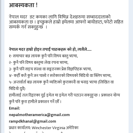
आबस्यकता !
नेपाल मदर डट कमका लागि विभिन्न देशहरुमा सम्बाददाताको
आबस्यकता छ । इच्छुकले हाम्रो इमेलमा आफ्नो बायोडाटा, फोटो सहित
सम्पर्क गर्न सक्नुहुन्छ ।
नेपाल मदर हाम्रो होइन तपाईँ पाठकहरू को हो, त्यसैले.....
१- समाचार बन्न लायक कुनै पनि विषय बस्तु भएमा,
२- कुनै पनि विषय बस्तुमा लेख रचना भएमा,
३- कुनै पनि सङ्घ संस्था वा सङ्गठनका प्रेस विज्ञप्तिहरू भएमा,
४- कहीँ कतै कुनै जन चासो र सरोकारको विषयको भिडियो वा क्लिप भएमा,
५- अन्तर्वार्ता बन्न लायक कुनै व्यक्तिको कुराकानी वा भनाइ भएमा (लिखित वा
भिडियो दुवै)
हामीलाई तल दिइएका दुई इमेल मा इमेल गरी पठाउन सक्नुहुन्छ । प्रकाशन योग्य
कुनै पनि कुरा हामीले प्रकाशन गर्ने छौँ ।
Email:
nepalmotheramerica@gmail.com
rampdkhanal@gmail.com
प्रधान कार्यालय: Winchester Virginia अमेरिका