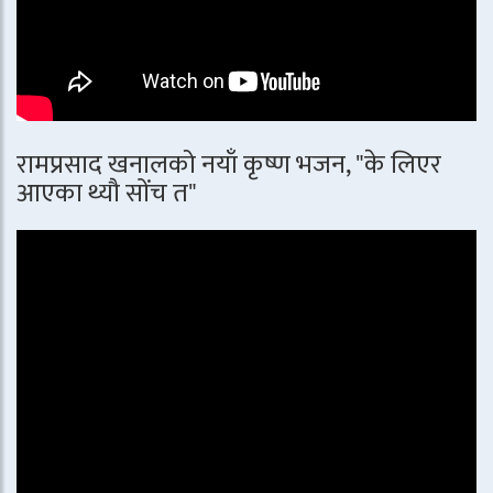
रामप्रसाद खनालको नयाँ कृष्ण भजन, "के लिएर
आएका थ्यौ सोंच त"