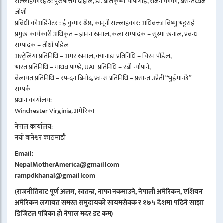
सल्लाहकारहरु: पुरुषोत्तम दाहाल, डा. बालकृष्ण चापागाईं, राजन कार्की, बसन्तध्वज
जोशी
प्रबिधी कोअर्डिनेटर : ई कुमार श्रेष्ठ, कानूनी सल्लाहकार: अधिबक्ता बिष्णु भट्टराई
प्रमुख कार्यकारी अधिकृत – ज्ञानन खनाल, कला सम्पादक – सुस्मा खनाल, प्रबन्ध
सम्पादक – तीर्था पौडेल
अस्ट्रेलिया प्रतिनिधि – अमर खनाल, क्यानाडा प्रतिनिधि – चिरन पौडेल,
भारत प्रतिनिधि – माधव पाण्डे, UAE प्रतिनिधि – रबी न्यौपाने,
बेलायत प्रतिनिधि – स्पन्दन बिनोद, फ्रान्स प्रतिनिधि – प्रसान्त उप्रेती “भुइँमान्छे”
सम्पर्क
प्रधान कार्यालय:
Winchester Virginia, अमेरिका
नेपाल कार्यालय:
नयाँ बानेश्वर काठमाडौं
Email:
NepalMotherAmerica@gmail।com
rampdkhanal@gmail।com
(राजनीतिबाट पूर्ण अलग, स्वतन्त्र, नाफा नकमाउने, नेपाली अमेरिकन, एशियन
अमेरिकन लगायत समस्त समुदायको स्वयमसेबक र १७५ देशमा पढिने साझा
डिजिटल पत्रिका हो नेपाल मदर डट कम)