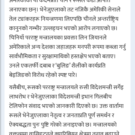
अमेरिकाको यी कदमप्रति चीन र रूसले कडा आपत्ति
जनाएका छन्। भेनेजुएलाको तट नजिकै अमेरिकी सेनाले
तेल ट्यांकरहरू नियन्त्रणमा लिएपछि चीनले अन्तर्राष्ट्रिय
कानुनको गम्भीर उल्लङ्घन भएको आरोप लगाएको छ।
चिनियाँ परराष्ट्र मन्त्रालयका प्रवक्ता लिन जियानले
अमेरिकाले अन्य देशका जहाजहरू मनपरी रूपमा कब्जा गर्नु
सार्वभौमिकता र सुरक्षामाथिको हस्तक्षेप भएको बताए।
उनले एकतर्फी दबाब र ‘बुलिङ’ शैलीको कार्यप्रति
बेइजिङको विरोध रहेको स्पष्ट पारे।
यसैबीच, रूसको परराष्ट्र मन्त्रालयले रुसी विदेशमन्त्री सर्गेइ
लाभरोभ र भेनेजुएलाका विदेशमन्त्री इभान गिलबीच
टेलिफोन संवाद भएको जानकारी दिएको छ। उक्त वार्तामा
रूसले भेनेजुएलाका नेतृत्व र जनताप्रति पूर्ण समर्थन र
ऐक्यबद्धता पुनः पुष्टि गरेको जनाइएको छ। मन्त्रालयको
वक्तव्यमा वासिङ्टनले क्यारिबियन क्षेत्रमा तनाव बढाउने