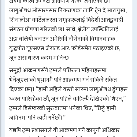
क्षेत्रमा करिब ३० वटा आक्रमण गरेको जनाएको छ।
लागुऔषध ओसारपसार नियन्त्रणका लागि ट्रेन दे आरागुआ,
सिनालोआ कार्टेलजस्ता समूहहरूलाई विदेशी आतङ्कवादी
संगठन घोषणा गरिएको छ। साथै, क्षेत्रीय उपस्थितिलाई
अझ बलियो बनाउन अमेरिकी नौसेनाको विमानवाहक
युद्धपोत यूएसएस जेराल्ड आर. फोर्डसमेत पठाइएको छ,
जुन असाधारण कदम मानिन्छ।
समुद्री आक्रमणसँगै ट्रम्पले पछिल्ला महिनाहरूमा
भेनेजुएलाको भूभागमै पनि आक्रमण गर्न सकिने संकेत
दिएका छन्। “हामी अहिले यस्तो स्तरमा लागुऔषध डुंगाहरू
ध्वस्त पारिरहेका छौं, जुन पहिले कहिल्यै देखिएको थिएन,”
ट्रम्पले डिसेम्बरको सुरुवातमा भनेका थिए, “छिट्टै हामी
जमिनमा पनि त्यही गर्नेछौं।”
यद्यपि ट्रम्प प्रशासनले यी आक्रमण गर्ने कानुनी अधिकार