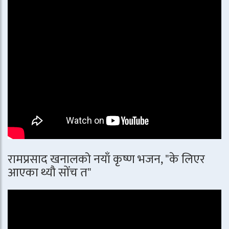
रामप्रसाद खनालको नयाँ कृष्ण भजन, "के लिएर
आएका थ्यौ सोंच त"