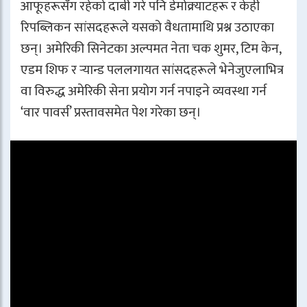
आफूहरूसँग रहेको दाबी गरे पनि डेमोक्र्याटहरू र केही
रिपब्लिकन सांसदहरूले यसको वैधतामाथि प्रश्न उठाएका
छन्। अमेरिकी सिनेटका अल्पमत नेता चक शुमर, टिम केन,
एडम शिफ र र्‍यान्ड पललगायत सांसदहरूले भेनेजुएलाभित्र
वा विरुद्ध अमेरिकी सेना प्रयोग गर्न नपाइने व्यवस्था गर्न
‘वार पावर्स’ प्रस्तावसमेत पेश गरेका छन्।