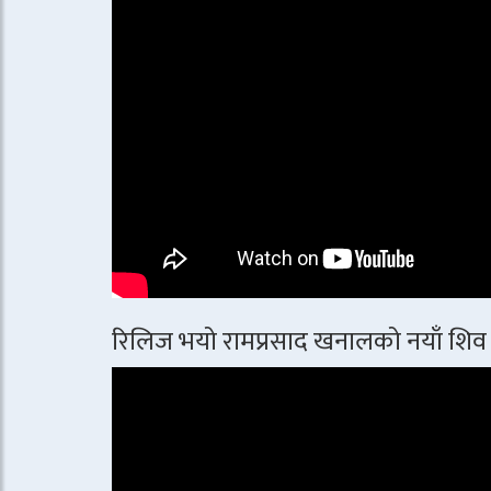
रिलिज भयो रामप्रसाद खनालको नयाँ शिव 