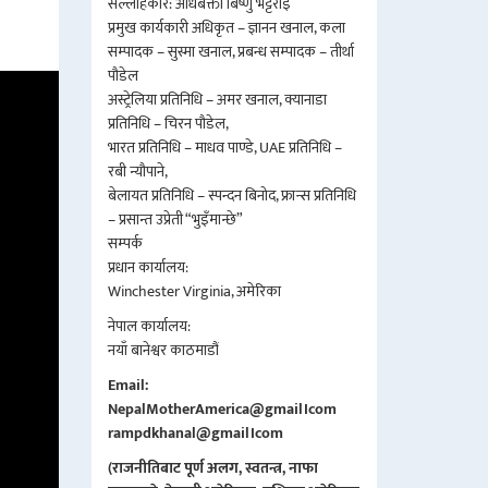
सल्लाहकार: अधिबक्ता बिष्णु भट्टराई
प्रमुख कार्यकारी अधिकृत – ज्ञानन खनाल, कला
सम्पादक – सुस्मा खनाल, प्रबन्ध सम्पादक – तीर्था
पौडेल
अस्ट्रेलिया प्रतिनिधि – अमर खनाल, क्यानाडा
प्रतिनिधि – चिरन पौडेल,
भारत प्रतिनिधि – माधव पाण्डे, UAE प्रतिनिधि –
रबी न्यौपाने,
बेलायत प्रतिनिधि – स्पन्दन बिनोद, फ्रान्स प्रतिनिधि
– प्रसान्त उप्रेती “भुइँमान्छे”
सम्पर्क
प्रधान कार्यालय:
Winchester Virginia, अमेरिका
नेपाल कार्यालय:
नयाँ बानेश्वर काठमाडौं
Email:
NepalMotherAmerica@gmail।com
rampdkhanal@gmail।com
(राजनीतिबाट पूर्ण अलग, स्वतन्त्र, नाफा