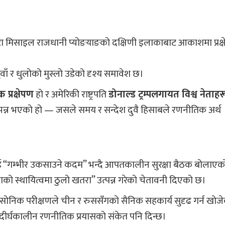
टा मिसाइल राजधानी प्योङयाङको दक्षिणी इलाकाबाट आकाशमा प्रक्
ाँ र धुलोको मुस्लो उडेको दृश्य समावेश छ।
प्रक्षेपण
हो र अमेरिकी राष्ट्रपति
डोनाल्ड ट्रम्पलगायत विश्व नेताहर
पन्न भएको हो — जसले समय र सन्देश दुवै हिसाबले रणनीतिक अर्थ
णलाई “गम्भीर उकसाउने कदम” भन्दै आपतकालीन सुरक्षा बैठक बोलाए
ाको स्थायित्वमा ठुलो खतरा” उत्पन्न गरेको चेतावनी दिएको छ।
रसोनिक परीक्षणले चीन र रुससँगको सैनिक सहकार्य सुदृढ गर्न खोज
 दीर्घकालीन रणनीतिक प्रयासको संकेत पनि दिन्छ।