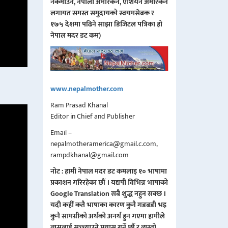
नकमाउने, नेपाली अमेरिकन, एशियन अमेरिकन
लगायत समस्त समुदायको स्वयमसेबक र
१७५ देशमा पढिने साझा डिजिटल पत्रिका हो
नेपाल मदर डट कम)
www.nepalmother.com
Ram Prasad Khanal
Editor in Chief and Publisher
Email –
nepalmotheramerica@gmail.c.com,
rampdkhanal@gmail.com
नोट : हामी नेपाल मदर डट कमलाइ १० भाषामा
प्रकाशन गरिरहेका छौं । यद्यपी विभिन्न भाषाको
Google Translation सबै शुद्ध नहुन सक्छ ।
यदी कहीं कतै भाषाका कारण कुनै गडबडी भइ
कुनै सामग्रीको अर्थको अनर्थ हुन गएमा हामीले
त्यसलाई सच्च्याउने प्रयास गर्ने छौं र त्यस्तो