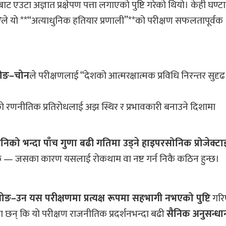
एउटा अज्ञात प्रक्षेपण पत्ता लगाएको पुष्टि गरेको थियो। केही घण्ट
ए
ले यो **“अत्याधुनिक हतियार प्रणाली”**को परीक्षण सफलतापूर्वक
ोङ–चोन
ले परीक्षणलाई “देशको आत्मरक्षात्मक प्रविधि निरन्तर सुदृढ ह
धको रणनीतिक प्रतिरोधलाई अझ स्थिर र प्रभावकारी बनाउने दिशामा
वनिको भन्दा पाँच गुणा बढी गतिमा उड्ने हाइपरसोनिक प्रोजेक्ट
क्छ — जसका कारण यसलाई रोकथाम वा नष्ट गर्न निकै कठिन हुन्छ।
ङ–उन यस परीक्षणमा प्रत्यक्ष रूपमा सहभागी नभएको पुष्टि
गरि
छन् कि यो परीक्षण राजनीतिक प्रदर्शनभन्दा बढी
सैनिक अनुसन्ध