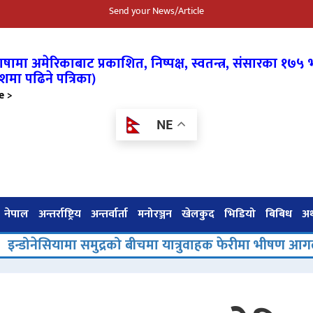
Send your News/Article
षामा अमेरिकाबाट प्रकाशित, निष्पक्ष, स्वतन्त्र,
संसारका १७५ भ
शमा पढिने पत्रिका)
e >
NE
नेपाल
अन्तर्राष्ट्रिय
अन्तर्वार्ता
मनोरञ्जन
खेलकुद
भिडियो
बिबिध
अर्
ामा समुद्रको बीचमा यात्रुवाहक फेरीमा भीषण आगलागी, ५ जनाको