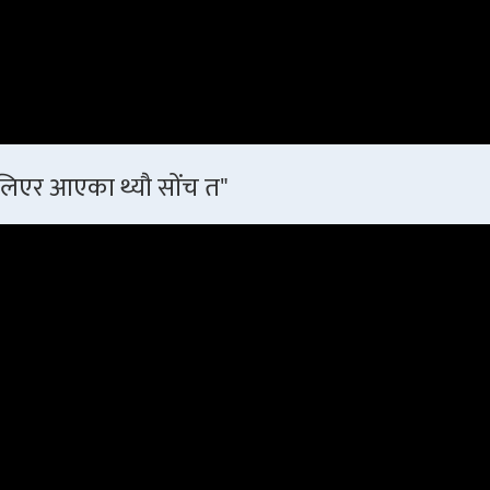
 लिएर आएका थ्यौ सोंच त"