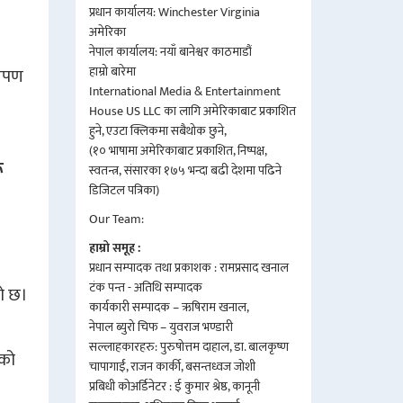
प्रधान कार्यालय: Winchester Virginia
अमेरिका
नेपाल कार्यालय: नयाँ बानेश्वर काठमाडौं
हाम्रो बारेमा
षेपण
International Media & Entertainment
House US LLC का लागि अमेरिकाबाट प्रकाशित
हुने, एउटा क्लिकमा सबैथोक छुने,
(१० भाषामा अमेरिकाबाट प्रकाशित, निष्पक्ष,
ू
स्वतन्त्र, संसारका १७५ भन्दा बढी देशमा पढिने
डिजिटल पत्रिका)
Our Team:
हाम्रो समूह :
प्रधान सम्पादक तथा प्रकाशक : रामप्रसाद खनाल
टंक पन्त - अतिथि सम्पादक
को छ।
कार्यकारी सम्पादक – ऋषिराम खनाल,
नेपाल ब्युरो चिफ – युवराज भण्डारी
सल्लाहकारहरु: पुरुषोत्तम दाहाल, डा. बालकृष्ण
ेको
चापागाईं, राजन कार्की, बसन्तध्वज जोशी
प्रबिधी कोअर्डिनेटर : ई कुमार श्रेष्ठ, कानूनी