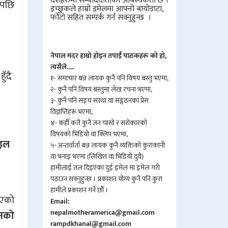
देशहरुमा सम्बाददाताको आबस्यकता छ ।
ापछि
इच्छुकले हाम्रो इमेलमा आफ्नो बायोडाटा,
फोटो सहित सम्पर्क गर्न सक्नुहुन्छ ।
नेपाल मदर हाम्रो होइन तपाईँ पाठकहरू को हो,
त्यसैले.....
ुँदै
१- समाचार बन्न लायक कुनै पनि विषय बस्तु भएमा,
२- कुनै पनि विषय बस्तुमा लेख रचना भएमा,
३- कुनै पनि सङ्घ संस्था वा सङ्गठनका प्रेस
विज्ञप्तिहरू भएमा,
४- कहीँ कतै कुनै जन चासो र सरोकारको
विषयको भिडियो वा क्लिप भएमा,
ाइल
५- अन्तर्वार्ता बन्न लायक कुनै व्यक्तिको कुराकानी
वा भनाइ भएमा (लिखित वा भिडियो दुवै)
हामीलाई तल दिइएका दुई इमेल मा इमेल गरी
पठाउन सक्नुहुन्छ । प्रकाशन योग्य कुनै पनि कुरा
हामीले प्रकाशन गर्ने छौँ ।
एको
Email:
nepalmotheramerica@gmail.com
ानको
rampdkhanal@gmail.com