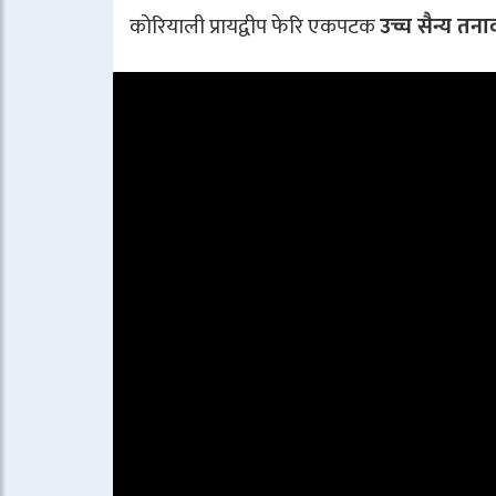
कोरियाली प्रायद्वीप फेरि एकपटक
उच्च सैन्य तना