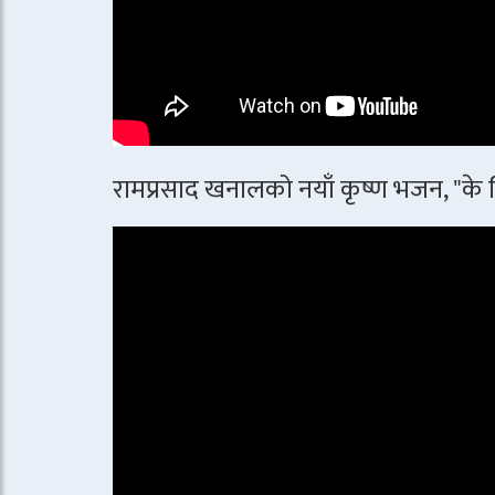
रामप्रसाद खनालको नयाँ कृष्ण भजन, "के