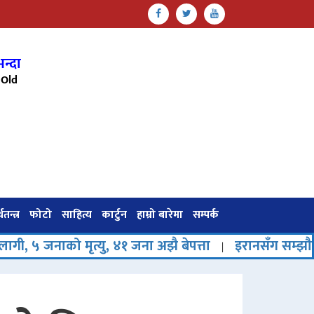
न्दा
Old
थतन्त्र
फोटो
साहित्य
कार्टुन
हाम्रो बारेमा
सम्पर्क
 मृत्यु, ४१ जना अझै बेपत्ता
इरानसँग सम्झौताको संकेतपछ
|