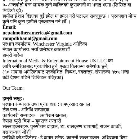
५- अन्तर्वार्ता बन्न लायक कुनै व्यक्तिको कुराकानी वा भनाइ भएमा (लिखित वा
भिडियो दुवै)
हामीलाई तल दिइएका दुई इमेल मा इमेल गरी पठाउन सक्नुहुन्छ । प्रकाशन योग्य
कुनै पनि कुरा हामीले प्रकाशन गर्ने छौँ ।
Email:
nepalmotheramerica@gmail.com
rampdkhanal@gmail.com
प्रधान कार्यालय: Winchester Virginia अमेरिका
नेपाल कार्यालय: नयाँ बानेश्वर काठमाडौं
हाम्रो बारेमा
International Media & Entertainment House US LLC का
लागि अमेरिकाबाट प्रकाशित हुने, एउटा क्लिकमा सबैथोक छुने,
(१० भाषामा अमेरिकाबाट प्रकाशित, निष्पक्ष, स्वतन्त्र, संसारका १७५ भन्दा
बढी देशमा पढिने डिजिटल पत्रिका)
Our Team:
हाम्रो समूह :
प्रधान सम्पादक तथा प्रकाशक : रामप्रसाद खनाल
टंक पन्त - अतिथि सम्पादक
कार्यकारी सम्पादक – ऋषिराम खनाल,
नेपाल ब्युरो चिफ – युवराज भण्डारी
सल्लाहकारहरु: पुरुषोत्तम दाहाल, डा. बालकृष्ण चापागाईं, राजन कार्की,
बसन्तध्वज जोशी
प्रबिधी कोअर्डिनेटर : ई कुमार श्रेष्ठ, कानूनी सल्लाहकार: अधिबक्ता बिष्णु