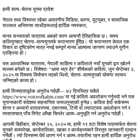
हामी सत्य–चेतना युगमा प्रवेश
नेपाल तथा विश्वभर रहेका आदरणीय मिडिया, ब्लगर, युट्युबर, र सामाजिक
सञ्जाल अभियन्ता साथीहरूलाई हार्दिक नमस्कार,
मानव सभ्यताको यात्रामा अबको चरण अत्यन्तै ऐतिहासिक छ। समय
कलियुगबाट चेतना–सत्ययुगतर्फ रूपान्तरण हुँदैछ। यो रूपान्तरण केवल एक
विचार वा दृष्टिकोण मात्र नभई सम्पूर्ण मानव आत्मामा जागरण ल्याउने युगीन
प्रक्रिया हो।
यस आध्यात्मिक यात्रामा, नेपाली साहित्य र कविताले नयाँ युगको द्वार खोल्ने
माध्यम बनेको छ। विशेषतः “आमा भएर हेर” शीर्षकको कविता, जुन सेप्टेम्बर २,
२०२५ मा विश्वमा विमोचन भएको थियो, चेतना–सत्ययुगको घोषणा स्वरूप
जन्मिएको काव्य हो।
हामी विनम्रतापूर्वक अनुरोध गर्दछौं— ७२ दिनभित्र सबैले
https://www.voiceofkabin.com/ मा गई कविता अवलोकन गर्नुभयो भने यस
युगान्तकारी संदेशमा सहभागिता जनाउनुभएको हुनेछ। कविता हेर्दा सकेसम्म
शान्त र अध्यारो वातावरणमा, एकान्तमा, टिभी वा ल्यापटपमा अवलोकन गर्न र
त्यसपश्चात् पाँच मिनेट आँखा चिम्लेर आत्म–अनुभूति गर्न अनुरोध गर्दछौं।
आगामी बिहीबार, सेप्टेम्बर २५, २०२५ मा, हामी १९ वटा विशेष पत्रमार्फत चेतना
युगको समयरेखा, कार्यतालिका, खाका र कार्यक्रमबारे विस्तृत जानकारी प्रदान
गर्नेछौं। त्यो दिनसम्म धैर्य धारण गर्न र आत्म–तयारीमा रहन हामी हार्दिक अनुरोध