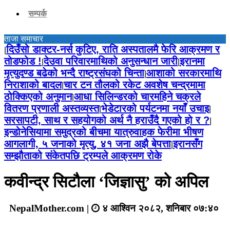
सम्पर्क
ताजा समाचार
दिउँसो डाक्टर-नर्स कुटिए, राति अस्पतालमै फेरि आक्रमण र
|
तोडफोड !
देउवा परिवारमाथिको अनुसन्धान जारी
इरानमा
|
|
मृत्युदण्ड बढेको भन्दै राष्ट्रसंघको चिन्ता
आशाको सरकारमाथि
|
निराशाको बादल
चार टन तौलको रकेट अवशेष चन्द्रमामा
|
ठोक्किएको अनुमान
आधा सिलिन्डरको चारमहिने चक्रले
|
वितरण प्रणाली अस्तव्यस्त
भेडेटारको पर्यटनमा नयाँ उचाइ
|
|
सरसापटी, साथ र सहयोगको अर्थ नै हराउँदै गएको हो र ?
|
इन्डोनेसियामा समुद्रको बीचमा यात्रुवाहक फेरीमा भीषण
आगलागी, ५ जनाको मृत्यु, ४१ जना अझै बेपत्ता
इरानसँग
|
सम्झौताको संकेतपछि ट्रम्पले आक्रमण रोके
कवीन्द्र सिटौला ‘जिज्ञासु’ को अपिल
NepalMother.com |
४ आश्विन २०८२, शनिबार ०७:४०