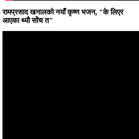
रामप्रसाद खनालको नयाँ कृष्ण भजन, "के लिएर
आएका थ्यौ सोंच त"