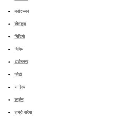
मनोरञ्जन
खेलकुद
भिडियो
बिबिध
अर्थतन्त्र
फोटो
साहित्य
कार्टुन
हाम्रो बारेमा