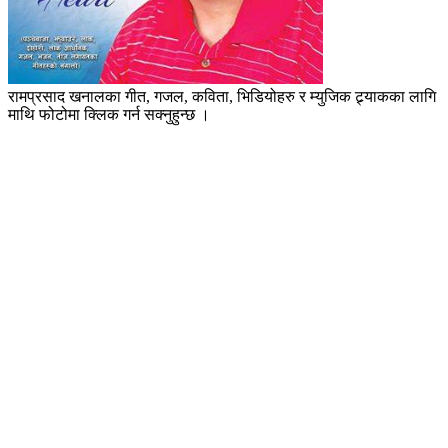
रामप्रसाद खनालका गीत, गजल, कविता, भिडियोहरु र म्युजिक ट्र्याकका लागि
माथि फोटोमा क्लिक गर्न सक्नुहुन्छ ।
(
१० भाषामा अमेरिकाबाट प्रकाशित, निष्पक्ष,
स्वतन्त्र,
संसारका १७५ भन्दा बढी देशमा पढिने
पत्रिका)
International Media & Entertainment House US
LLC का लागि अमेरिकाबाट प्रकाशित हुने, एउटा क्लिकमा धेरै तिर
छुने, नेपाल आमा, अमेरिका र संसारभर रहेका नेपाली समुदाय प्रति
स्वयम्सेबी र समर्पित, राजनीतिबाट पूर्ण अलग, स्वतन्त्र, नाफा
नकमाउने, नेपाली अमेरिकन, एशियन अमेरिकन लगायत समस्त
समुदायको स्वयमसेबक र १७५ देशमा पढिने साझा डिजिटल पत्रिका
हो नेपाल मदर डट कम ।