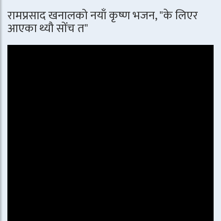
रामप्रसाद खनालको नयाँ कृष्ण भजन, "के लिएर
आएका थ्यौ सोंच त"