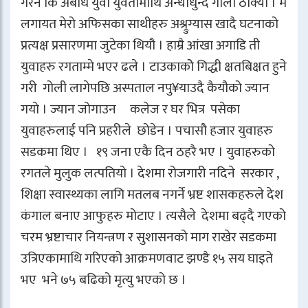
गरेन कि अबोध युवा युवतीमाथि अन्धाधुन्द गोली ठोक्यो । म
लगायत मेरो अफिसका साथीहरु अश्र्रुग्यास खादै घटनाको
प्रत्यक्ष प्रसारणमा जुटेका थियौ । हाम्रै आंखा अगाडि ती
युवाहरु रगताम्मे भएर ढले । टाउकाकोे गिद्धी क्षतबिक्षत हुने
गरी गोली लागेपछि अस्पताल नपु¥याउदै कैयौको ज्यान
गयो । ज्यान जोगाउन कलेज र घर भित्र पसेका
युवाहरुलाई पनि प्रहरीले छोडेन । पचासौ हजार युवाहरु
सडकमा थिए । १९ जना एकै दिन ठहरै भए । युवाहरुको
रगतले मुलुक लत्पतियो । देशमा रोजगारी नदिने सरकार ,
शिक्षा स्वास्थ्यका लागि मतलब नगर्ने भ्रष्ट शासकहरुले देश
कंगाल बनाए आफुहरु मोटाए । त्यसैले देशमा बढ्दै गएको
चरम भ्रष्टाचार नियन्त्रण र सुशासनको माग राखेर सडकमा
उत्रिएकामाथि गरिएको आक्रमणवाट झण्डै १५ सय घाइते
भए भने ७५ बढिको मृत्यु भएको छ ।