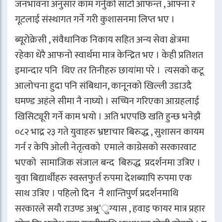
जनभावना अनुसार काम गर्नुको साटो आफन्त , आफ्ना र
गूटलाई संस्थागत गर्ने गरी कुशासनमा लिप्त भए ।
ब्यूरोक्रेसी , संवैधानिक निकाय सहित अन्य सेवा क्षेत्रमा
रहेका धेरै आफनो स्वार्थमा मात्र केन्द्रित भए । केही प्रतिशत
इमान्दार पनि थिए तर तिनीहरु छायांमा परे । त्यसको कटू
आलोचना हुदा पनि संबिधान, कानूनको खिल्ली उडाउदै
घमण्ड अहंले सीमा नै नाघ्यो । सच्चिन गरिएका आग्रहलाई
खिसिट्यूरी गर्ने काम भयो । अति भएपछि खति हुन्छ भनेझै
०८२ भाद्र २३ गते युवाहरु भ्रष्टाचार बिरुद्ध , सुशासन कायम
गर्न र केपि ओली नेतृत्वको एमाले काग्रेसको सरकारवाट
भएको सामाजिक संजाल बन्द बिरुद्ध प्रदर्शनमा उत्रिए ।
युवा बिद्यार्थीहरु स्वस्तफुर्त रुपमा देशब्यापि रुपमा एक
साथ उत्रिए । पहिलो दिन नै शान्तिपुर्ण प्रदर्शनमाथि
सरकारले सयौ राउण्ड अश्र्र्र‘ुग्यास , हवाइ फायर मात्र प्रहार