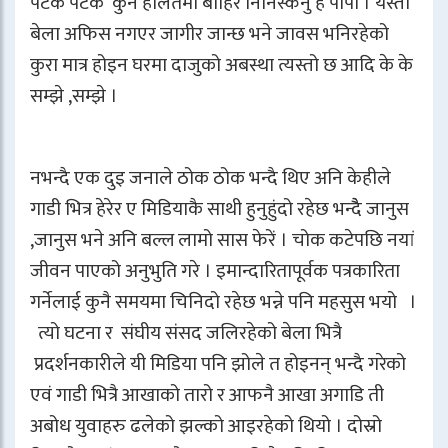
पटक पटक कुनै हालतमा बाहिर निनिस्कनु है पापा । यस्तो
बेला अफिस नगएर जागीर जान्छ भने जावस भनिरहेको
कुरा मात्र होइन घरमा दाजुको अबस्था त्यस्तो छ आदि के के
सम्झे ,सम्झे ।
नभन्दै एक दुइ जनाले ठोक ठोक भन्दै थिए अनि केहीले
गाडी भित्र हेरेर ए मिडियाकै साथी हुनुहुंदो रहेछ भन्दैै जानुस
,जानुस भने अनि बल्ल लामो सास फेरें । चोक कटेपछि नयां
जीवन पाएको अनुभुति गरे । इमान्दारितापूर्वक पत्रकारिता
गर्नेलाई कुनै समयमा चिनिदो रहेछ भन्ने पनि महसुस भयो ।
त्यो घटना र संघीय संसद जलिरहेको बेला भित्रै
प्रदर्शनकारीले यी मिडिया पनि झोले त होइनन् भन्दै गरेको
एवं गाडी भित्रै आखाको तारो र आफनै आखा अगाडि ती
अबोध युवाहरु ढलेको झल्को आइरहेको थियो । दोस्रो