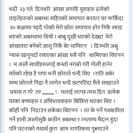
भदौ २३ गते दिनभरि आंखा अगाडि युवाहरु ढलेको
घाइतेहरुको अबस्था सहितको समाचार बनाएर घर फर्किदा
१० कक्षामा पढ्दै गरेको मेरो छोरा समाचार हरेर निकै स्याड
भएको अबस्थामा थियो । बाबु दुखी भएको देख्दा मेरो
आंखावाट बगेको आशु निकै बेर थामिएन । दिनभरि अश्र्रु
ग्यास खानुपर्दा रसाएका आंखा यसै पनि थामिएका थिएनन
। म जस्तै साथीहरुलाई कस्तो नराम्रो गरी गोली हानेर
मारेको रहेछ है पापा भनी छोराले भन्दै थिए ।राति अबेर
सम्म छोराले निद्रा नै लागेन भन्दै छटपटिदा मैले सम्झाउने
प्रयास त गरे तर ,,,,,,,,,, । मलाई लाग्छ त्यस दिन प्रत्येक
घरका बच्चाहरु र अभिभावकहरु बिछिप्त भएका थिए ।
कोही पनि निदाउन सकेका थिएनन । तर के गर्ने पत्रकारिता
गर्ने हामी जस्तोसुकै कठीन अबस्था र रगताम्य मैदान हुंदा
पनि घटनाको यथार्थ कुरा आम नागरिकमा पु¥याउने