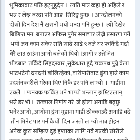
भूमिकावाट पछि हट्नुहुदैन । त्यति मात्र कहां हो अहिले र
भन्न र लेख्न बस्दा पनि आङ सिरिङ्ग हुन्छ । आन्दोलनको
दोस्रो दिन देश नै खरानी भयो भन्दा पनि हुन्छ । त्यो देखेर
बिछिप्त मन बनाएर अफिस पुगेर समाचार लेख्ने प्रसारण गर्ने
भयो जव काम सकेर राति साढे साढे ९ बजे घर फर्किदै गर्दा
धेरै ठाउं ठाउंमा आगो बलेको थियो ।आगो र उत्तेजित
भीडबाट तर्किदै सिंहदरवार ,सुकेधारा हुदै चक्रपथ पुग्ने वेला
भाटभटेनी दनदनी बोलिरहेको, वारीपारीवाट ढुंगा हान्ने काम
प्रदर्शनकारीले गरेका थिए निकै डर पनि लाग्यो । गाडीमा
एक्लेै । फनक्क फर्किउ भने भाग्यो भन्लान् झम्टिएलान्
भन्ने डर भो । तत्काल निर्णय गरे जे होला अगाडि बढ्छु
भनेर आगो , आगोमा ढुंगा मुडामा गाडी ठोक्काउदै अगाडि बढे
तीन मिनेट पार गर्न कैयौं दिन जस्तो लाग्यो मात्र होइन
अनेक कुरा सम्झिए दुई हप्ताका लागि नर्वे गएकी छोरीले