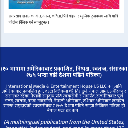
रामप्रसाद खनालका गीत, गजल, कविता, भिडियोहरु र म्युजिक ट्र्याकका लागि माथि
फोटोमा क्लिक गर्न सक्नुहुन्छ ।
(
१० भाषामा अमेरिकाबाट प्रकाशित, निष्पक्ष, स्वतन्त्र,
संसारका
१७५ भन्दा बढी देशमा पढिने पत्रिका)
International Media & Entertainment House US LLC का लागि
अमेरिकाबाट प्रकाशित हुने, एउटा क्लिकमा धेरै तिर छुने, नेपाल आमा, अमेरिका र
संसारभर रहेका नेपाली समुदाय प्रति स्वयम्सेबी र समर्पित, राजनीतिबाट पूर्ण
अलग, स्वतन्त्र, नाफा नकमाउने, नेपाली अमेरिकन, एशियन अमेरिकन लगायत
समस्त समुदायको स्वयमसेबक र १७५ देशमा पढिने साझा डिजिटल पत्रिका हो
नेपाल मदर डट कम ।
(A multilingual publication from the United States,