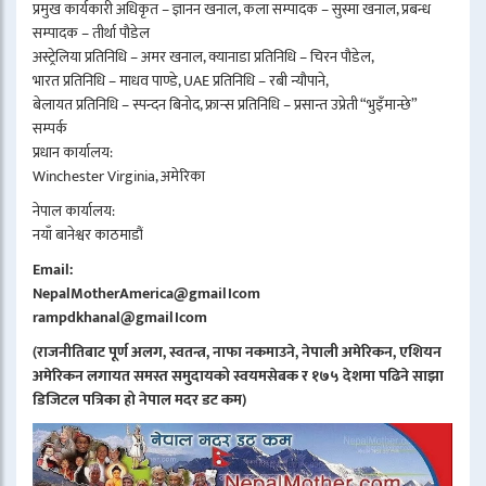
प्रमुख कार्यकारी अधिकृत – ज्ञानन खनाल, कला सम्पादक – सुस्मा खनाल, प्रबन्ध
सम्पादक – तीर्था पौडेल
अस्ट्रेलिया प्रतिनिधि – अमर खनाल, क्यानाडा प्रतिनिधि – चिरन पौडेल,
भारत प्रतिनिधि – माधव पाण्डे, UAE प्रतिनिधि – रबी न्यौपाने,
बेलायत प्रतिनिधि – स्पन्दन बिनोद, फ्रान्स प्रतिनिधि – प्रसान्त उप्रेती “भुइँमान्छे”
सम्पर्क
प्रधान कार्यालय:
Winchester Virginia, अमेरिका
नेपाल कार्यालय:
नयाँ बानेश्वर काठमाडौं
Email:
NepalMotherAmerica@gmail।com
rampdkhanal@gmail।com
(राजनीतिबाट पूर्ण अलग, स्वतन्त्र, नाफा नकमाउने, नेपाली अमेरिकन, एशियन
अमेरिकन लगायत समस्त समुदायको स्वयमसेबक र १७५ देशमा पढिने साझा
डिजिटल पत्रिका हो नेपाल मदर डट कम)