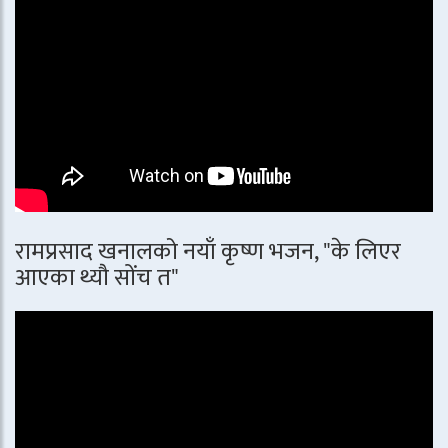
रामप्रसाद खनालको नयाँ कृष्ण भजन, "के लिएर
आएका थ्यौ सोंच त"