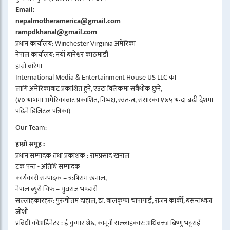
Email:
nepalmotheramerica@gmail.com
rampdkhanal@gmail.com
प्रधान कार्यालय: Winchester Virginia अमेरिका
नेपाल कार्यालय: नयाँ बानेश्वर काठमाडौं
हाम्रो बारेमा
International Media & Entertainment House US LLC का
लागि अमेरिकाबाट प्रकाशित हुने, एउटा क्लिकमा सबैथोक छुने,
(१० भाषामा अमेरिकाबाट प्रकाशित, निष्पक्ष, स्वतन्त्र, संसारका १७५ भन्दा बढी देशमा
पढिने डिजिटल पत्रिका)
Our Team:
हाम्रो समूह :
प्रधान सम्पादक तथा प्रकाशक : रामप्रसाद खनाल
टंक पन्त - अतिथि सम्पादक
कार्यकारी सम्पादक – ऋषिराम खनाल,
नेपाल ब्युरो चिफ – युवराज भण्डारी
सल्लाहकारहरु: पुरुषोत्तम दाहाल, डा. बालकृष्ण चापागाईं, राजन कार्की, बसन्तध्वज
जोशी
प्रबिधी कोअर्डिनेटर : ई कुमार श्रेष्ठ, कानूनी सल्लाहकार: अधिबक्ता बिष्णु भट्टराई