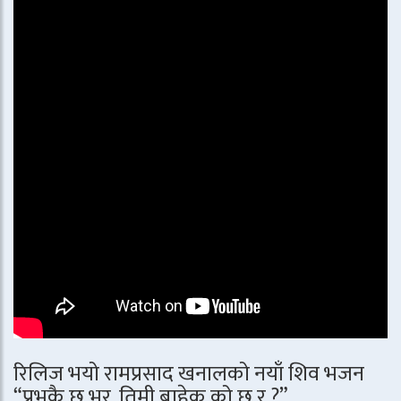
रिलिज भयो रामप्रसाद खनालको नयाँ शिव भजन
“प्रभुकै छ भर, तिमी बाहेक को छ र ?”