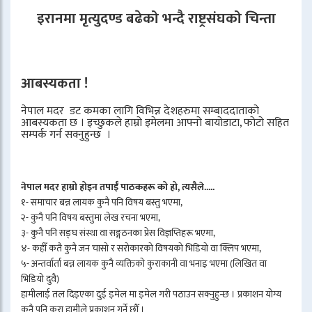
इरानमा मृत्युदण्ड बढेको भन्दै राष्ट्रसंघको चिन्ता
आबस्यकता !
नेपाल मदर डट कमका लागि विभिन्न देशहरुमा सम्बाददाताको
आबस्यकता छ । इच्छुकले हाम्रो इमेलमा आफ्नो बायोडाटा, फोटो सहित
सम्पर्क गर्न सक्नुहुन्छ ।
नेपाल मदर हाम्रो होइन तपाईँ पाठकहरू को हो, त्यसैले.....
१- समाचार बन्न लायक कुनै पनि विषय बस्तु भएमा,
२- कुनै पनि विषय बस्तुमा लेख रचना भएमा,
३- कुनै पनि सङ्घ संस्था वा सङ्गठनका प्रेस विज्ञप्तिहरू भएमा,
४- कहीँ कतै कुनै जन चासो र सरोकारको विषयको भिडियो वा क्लिप भएमा,
५- अन्तर्वार्ता बन्न लायक कुनै व्यक्तिको कुराकानी वा भनाइ भएमा (लिखित वा
भिडियो दुवै)
हामीलाई तल दिइएका दुई इमेल मा इमेल गरी पठाउन सक्नुहुन्छ । प्रकाशन योग्य
कुनै पनि कुरा हामीले प्रकाशन गर्ने छौँ ।