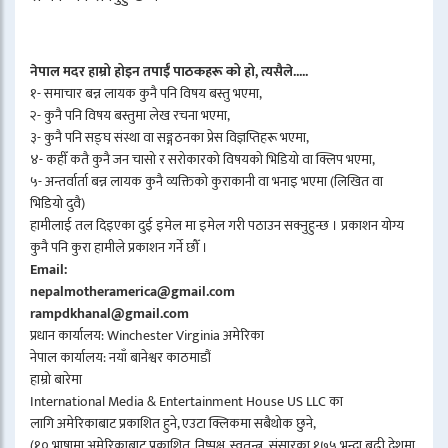
नेपाल मदर हाम्रो होइन तपाईँ पाठकहरू को हो, त्यसैले.....
१- समाचार बन्न लायक कुनै पनि विषय बस्तु भएमा,
२- कुनै पनि विषय बस्तुमा लेख रचना भएमा,
३- कुनै पनि सङ्घ संस्था वा सङ्गठनका प्रेस विज्ञप्तिहरू भएमा,
४- कहीँ कतै कुनै जन चासो र सरोकारको विषयको भिडियो वा क्लिप भएमा,
५- अन्तर्वार्ता बन्न लायक कुनै व्यक्तिको कुराकानी वा भनाइ भएमा (लिखित वा
भिडियो दुवै)
हामीलाई तल दिइएका दुई इमेल मा इमेल गरी पठाउन सक्नुहुन्छ । प्रकाशन योग्य
कुनै पनि कुरा हामीले प्रकाशन गर्ने छौँ ।
Email:
nepalmotheramerica@gmail.com
rampdkhanal@gmail.com
प्रधान कार्यालय: Winchester Virginia अमेरिका
नेपाल कार्यालय: नयाँ बानेश्वर काठमाडौं
हाम्रो बारेमा
International Media & Entertainment House US LLC का
लागि अमेरिकाबाट प्रकाशित हुने, एउटा क्लिकमा सबैथोक छुने,
(१० भाषामा अमेरिकाबाट प्रकाशित, निष्पक्ष, स्वतन्त्र, संसारका १७५ भन्दा बढी देशमा