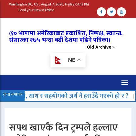
Washington DC, US : August 7, 2026, Friday 04:12 PM
Send your News/Article
(
१० भाषामा अमेरिकाबाट प्रकाशित, निष्पक्ष, स्वतन्त्र,
संसारका १७५ भन्दा बढी देशमा पढिने पत्रिका)
Old Archive >
NE
Toggl
naviga
हयोगको अर्थ नै हराउँदै गएको हो र ?
ताजा समाचार
इन्डोनेसियामा समु
|
सपथ खाएकै दिन ट्रम्पले हल्लाए