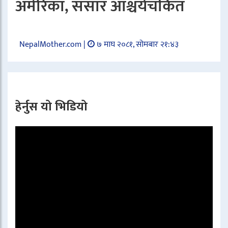
अमेरिका, संसार आश्चर्यचकित
NepalMother.com |
७ माघ २०८१, सोमबार २१:४३
हेर्नुस यो भिडियो