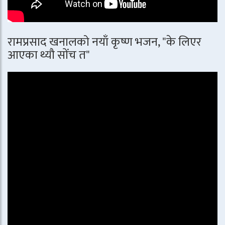
रामप्रसाद खनालको नयाँ कृष्ण भजन, "के लिएर
आएका थ्यौ सोंच त"