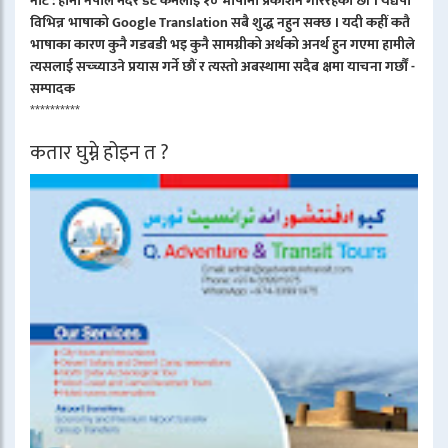
नोट : हामी नेपाल मदर डट कमलाइ १० भाषामा प्रकाशन गरिरहेका छौं । यद्यपी
विभिन्न भाषाको Google Translation सबै शुद्ध नहुन सक्छ । यदी कहीं कतै
भाषाका कारण कुनै गडबडी भइ कुनै सामग्रीको अर्थको अनर्थ हुन गएमा हामीले
त्यसलाई सच्च्याउने प्रयास गर्ने छौं र त्यस्तो अबस्थामा सदैब क्षमा याचना गर्छौं -
सम्पादक
**********
कतार घुम्ने होइन त ?