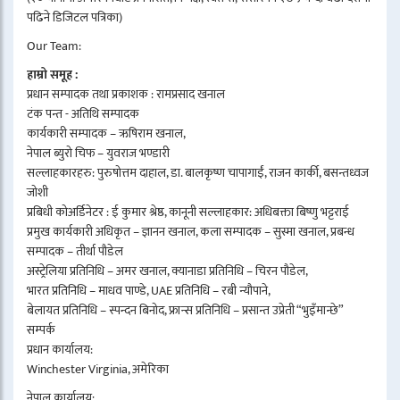
पढिने डिजिटल पत्रिका)
Our Team:
हाम्रो समूह :
प्रधान सम्पादक तथा प्रकाशक : रामप्रसाद खनाल
टंक पन्त - अतिथि सम्पादक
कार्यकारी सम्पादक – ऋषिराम खनाल,
नेपाल ब्युरो चिफ – युवराज भण्डारी
सल्लाहकारहरु: पुरुषोत्तम दाहाल, डा. बालकृष्ण चापागाईं, राजन कार्की, बसन्तध्वज
जोशी
प्रबिधी कोअर्डिनेटर : ई कुमार श्रेष्ठ, कानूनी सल्लाहकार: अधिबक्ता बिष्णु भट्टराई
प्रमुख कार्यकारी अधिकृत – ज्ञानन खनाल, कला सम्पादक – सुस्मा खनाल, प्रबन्ध
सम्पादक – तीर्था पौडेल
अस्ट्रेलिया प्रतिनिधि – अमर खनाल, क्यानाडा प्रतिनिधि – चिरन पौडेल,
भारत प्रतिनिधि – माधव पाण्डे, UAE प्रतिनिधि – रबी न्यौपाने,
बेलायत प्रतिनिधि – स्पन्दन बिनोद, फ्रान्स प्रतिनिधि – प्रसान्त उप्रेती “भुइँमान्छे”
सम्पर्क
प्रधान कार्यालय:
Winchester Virginia, अमेरिका
नेपाल कार्यालय: