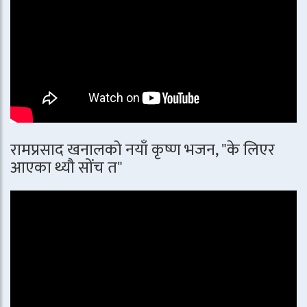
रामप्रसाद खनालको नयाँ कृष्ण भजन, "के लिएर
आएका थ्यौ सोंच त"