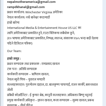
nepalmotheramerica@gmail.com
rampdkhanal@gmail.com
प्रधान कार्यालय: Winchester Virginia अमेरिका
नेपाल कार्यालय: नयाँ बानेश्वर काठमाडौं
हाम्रो बारेमा
International Media & Entertainment House US LLC का
लागि अमेरिकाबाट प्रकाशित हुने, एउटा क्लिकमा सबैथोक छुने,
(१० भाषामा अमेरिकाबाट प्रकाशित, निष्पक्ष, स्वतन्त्र, संसारका १७५ भन्दा बढी देशमा
पढिने डिजिटल पत्रिका)
Our Team:
हाम्रो समूह :
प्रधान सम्पादक तथा प्रकाशक : रामप्रसाद खनाल
टंक पन्त - अतिथि सम्पादक
कार्यकारी सम्पादक – ऋषिराम खनाल,
नेपाल ब्युरो चिफ – युवराज भण्डारी
सल्लाहकारहरु: पुरुषोत्तम दाहाल, डा. बालकृष्ण चापागाईं, राजन कार्की, बसन्तध्वज
जोशी
प्रबिधी कोअर्डिनेटर : ई कुमार श्रेष्ठ, कानूनी सल्लाहकार: अधिबक्ता बिष्णु भट्टराई
प्रमुख कार्यकारी अधिकृत – ज्ञानन खनाल, कला सम्पादक – सुस्मा खनाल, प्रबन्ध
सम्पादक – तीर्था पौडेल