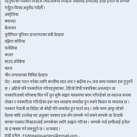
रहनुभएका पत्रकार मित्रहरू मिडियाकर्मी मित्रहरू यथाशीघ्र हामीलाई हाम्रो इमेल मा सम्पर्क
गर्नुहुन विनम्र अनुरोध गर्दछौँ ।
अस्ट्रेलिया
क्यानडा
बेलायत
युरोपियन युनियन अन्तरगतका सबै देशहरू
दक्षिण कोरिया
मलेसिया
कतार
साउद अरेबिया
भारत
चीन लगायतका विभिन्न देशहरु
नोट : शाखा गठन गर्नका लागि कम्तीमा सात जना र बढीमा १५ जना सम्म पत्रकार हरू हुनुपर्ने
छ । अहिले पनि पत्रकारिता गरिरहनुभएका , रेडियो टिभी पत्रपत्रिका अनलाइन वा
पत्रकारिताको परिभाषा भित्र पर्ने जुन सुकै सञ्चार माध्यममा काम गरिरहेको वा स्वतन्त्र रूपमा
लेखन र पत्रकारिता गरिरहेका हरू मात्र शाखामा समावेश हुन सक्ने विधान मा व्यवस्था छ ।
पत्रकार नेपाली वा विदेश जो कोही पनि समावेश हुन पाउने छन् । सके सम्म आफू रहेको
देशमा माथि उल्लेख भए अनुसार पत्रकार हरू सँग सम्पर्क गर्न सक्ने सम्पर्क वा नेटवर्क
भएका पत्रकार मित्रहरूलाई सम्पर्कका लागि आह्वान गरिन्छ । सम्पर्क गर्दा हामीलाई इमेल
वा इन्बक्स गर्न सक्नुहुने छ । धन्यवाद ।
हाम्रो इमेल : FIJAheadquarters@gmail.com ,