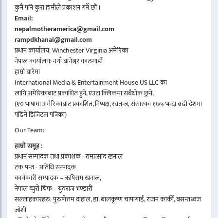
कुनै पनि कुरा हामीले प्रकाशन गर्ने छौँ ।
Email:
nepalmotheramerica@gmail.com
rampdkhanal@gmail.com
प्रधान कार्यालय: Winchester Virginia अमेरिका
नेपाल कार्यालय: नयाँ बानेश्वर काठमाडौं
हाम्रो बारेमा
International Media & Entertainment House US LLC का
लागि अमेरिकाबाट प्रकाशित हुने, एउटा क्लिकमा सबैथोक छुने,
(१० भाषामा अमेरिकाबाट प्रकाशित, निष्पक्ष, स्वतन्त्र, संसारका १७५ भन्दा बढी देशमा
पढिने डिजिटल पत्रिका)
Our Team:
हाम्रो समूह :
प्रधान सम्पादक तथा प्रकाशक : रामप्रसाद खनाल
टंक पन्त - अतिथि सम्पादक
कार्यकारी सम्पादक – ऋषिराम खनाल,
नेपाल ब्युरो चिफ – युवराज भण्डारी
सल्लाहकारहरु: पुरुषोत्तम दाहाल, डा. बालकृष्ण चापागाईं, राजन कार्की, बसन्तध्वज
जोशी