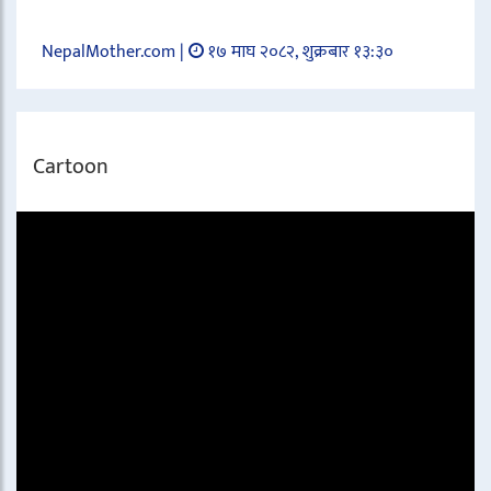
NepalMother.com |
१७ माघ २०८२, शुक्रबार १३:३०
Cartoon