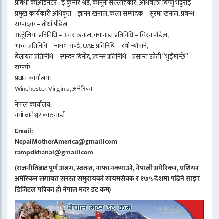
प्रबिधी कोअर्डिनेटर : ई कुमार श्रेष्ठ, कानूनी सल्लाहकार: अधिबक्ता बिष्णु भट्टराई
प्रमुख कार्यकारी अधिकृत – ज्ञानन खनाल, कला सम्पादक – सुस्मा खनाल, प्रबन्ध
सम्पादक – तीर्था पौडेल
अस्ट्रेलिया प्रतिनिधि – अमर खनाल, क्यानाडा प्रतिनिधि – चिरन पौडेल,
भारत प्रतिनिधि – माधव पाण्डे, UAE प्रतिनिधि – रबी न्यौपाने,
बेलायत प्रतिनिधि – स्पन्दन बिनोद, फ्रान्स प्रतिनिधि – प्रसान्त उप्रेती “भुइँमान्छे”
सम्पर्क
प्रधान कार्यालय:
Winchester Virginia, अमेरिका
नेपाल कार्यालय:
नयाँ बानेश्वर काठमाडौं
Email:
NepalMotherAmerica@gmail।com
rampdkhanal@gmail।com
(राजनीतिबाट पूर्ण अलग, स्वतन्त्र, नाफा नकमाउने, नेपाली अमेरिकन, एशियन
अमेरिकन लगायत समस्त समुदायको स्वयमसेबक र १७५ देशमा पढिने साझा
डिजिटल पत्रिका हो नेपाल मदर डट कम)