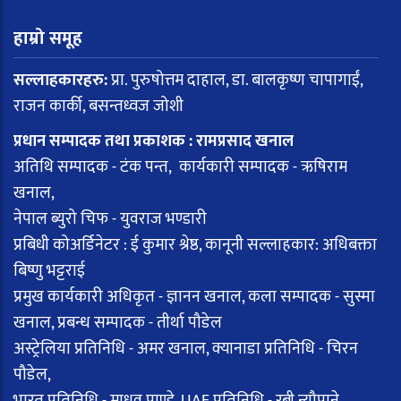
हाम्रो समूह
सल्लाहकारहरु:
प्रा. पुरुषोत्तम दाहाल, डा. बालकृष्ण चापागाईं,
राजन कार्की, बसन्तध्वज जोशी
प्रधान सम्पादक तथा प्रकाशक : रामप्रसाद खनाल
अतिथि सम्पादक - टंक पन्त, कार्यकारी सम्पादक - ऋषिराम
खनाल,
नेपाल ब्युरो चिफ - युवराज भण्डारी
प्रबिधी कोअर्डिनेटर : ई कुमार श्रेष्ठ, कानूनी सल्लाहकार: अधिबक्ता
बिष्णु भट्टराई
प्रमुख कार्यकारी अधिकृत - ज्ञानन खनाल, कला सम्पादक - सुस्मा
खनाल, प्रबन्ध सम्पादक - तीर्था पौडेल
अस्ट्रेलिया प्रतिनिधि - अमर खनाल, क्यानाडा प्रतिनिधि - चिरन
पौडेल,
भारत प्रतिनिधि - माधव पाण्डे, UAE प्रतिनिधि - रबी न्यौपाने,