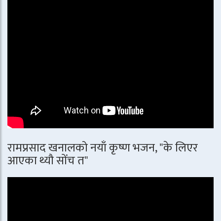
रामप्रसाद खनालको नयाँ कृष्ण भजन, "के लिएर
आएका थ्यौ सोंच त"