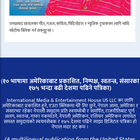
रामप्रसाद खनालका गीत, गजल, कविता, भिडियोहरु र म्युजिक ट्र्याकका लागि माथि
फोटोमा क्लिक गर्न सक्नुहुन्छ ।
(
१० भाषामा अमेरिकाबाट प्रकाशित, निष्पक्ष, स्वतन्त्र,
संसारका
१७५ भन्दा बढी देशमा पढिने पत्रिका)
International Media & Entertainment House US LLC का लागि
अमेरिकाबाट प्रकाशित हुने, एउटा क्लिकमा धेरै तिर छुने, नेपाल आमा, अमेरिका र
संसारभर रहेका नेपाली समुदाय प्रति स्वयम्सेबी र समर्पित, राजनीतिबाट पूर्ण
अलग, स्वतन्त्र, नाफा नकमाउने, नेपाली अमेरिकन, एशियन अमेरिकन लगायत
समस्त समुदायको स्वयमसेबक र १७५ देशमा पढिने साझा डिजिटल पत्रिका हो
नेपाल मदर डट कम ।
(A multilingual publication from the United States,