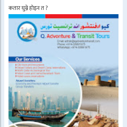
कतार घुम्ने होइन त ?