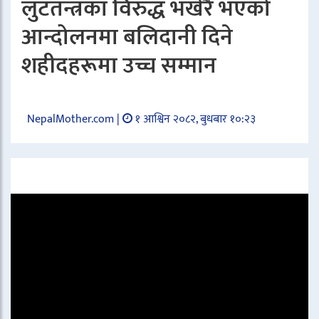
लुटतन्त्रका विरुद्ध भर्खरै भएको
आन्दोलनमा बलिदानी दिने
शहीदहरूमा उच्च सम्मान
NepalMother.com |
१ आश्विन २०८२, बुधबार १०:२३