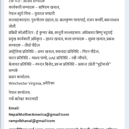
टंक पन्त - अतिथि सम्पादक
कार्यकारी सम्पादक – ऋषिराम खनाल,
नेपाल ब्युरो चिफ – युवराज भण्डारी
सल्लाहकारहरु: पुरुषोत्तम दाहाल, डा. बालकृष्ण चापागाईं, राजन कार्की, बसन्तध्वज
जोशी
प्रबिधी कोअर्डिनेटर : ई कुमार श्रेष्ठ, कानूनी सल्लाहकार: अधिबक्ता बिष्णु भट्टराई
प्रमुख कार्यकारी अधिकृत – ज्ञानन खनाल, कला सम्पादक – सुस्मा खनाल, प्रबन्ध
सम्पादक – तीर्था पौडेल
अस्ट्रेलिया प्रतिनिधि – अमर खनाल, क्यानाडा प्रतिनिधि – चिरन पौडेल,
भारत प्रतिनिधि – माधव पाण्डे, UAE प्रतिनिधि – रबी न्यौपाने,
बेलायत प्रतिनिधि – स्पन्दन बिनोद, फ्रान्स प्रतिनिधि – प्रसान्त उप्रेती “भुइँमान्छे”
सम्पर्क
प्रधान कार्यालय:
Winchester Virginia, अमेरिका
नेपाल कार्यालय:
नयाँ बानेश्वर काठमाडौं
Email:
NepalMotherAmerica@gmail।com
rampdkhanal@gmail।com