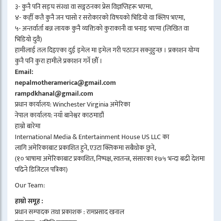
३- कुनै पनि सङ्घ संस्था वा सङ्गठनका प्रेस विज्ञप्तिहरू भएमा,
४- कहीँ कतै कुनै जन चासो र सरोकारको विषयको भिडियो वा क्लिप भएमा,
५- अन्तर्वार्ता बन्न लायक कुनै व्यक्तिको कुराकानी वा भनाइ भएमा (लिखित वा
भिडियो दुवै)
हामीलाई तल दिइएका दुई इमेल मा इमेल गरी पठाउन सक्नुहुन्छ । प्रकाशन योग्य
कुनै पनि कुरा हामीले प्रकाशन गर्ने छौँ ।
Email:
nepalmotheramerica@gmail.com
rampdkhanal@gmail.com
प्रधान कार्यालय: Winchester Virginia अमेरिका
नेपाल कार्यालय: नयाँ बानेश्वर काठमाडौं
हाम्रो बारेमा
International Media & Entertainment House US LLC का
लागि अमेरिकाबाट प्रकाशित हुने, एउटा क्लिकमा सबैथोक छुने,
(१० भाषामा अमेरिकाबाट प्रकाशित, निष्पक्ष, स्वतन्त्र, संसारका १७५ भन्दा बढी देशमा
पढिने डिजिटल पत्रिका)
Our Team:
हाम्रो समूह :
प्रधान सम्पादक तथा प्रकाशक : रामप्रसाद खनाल