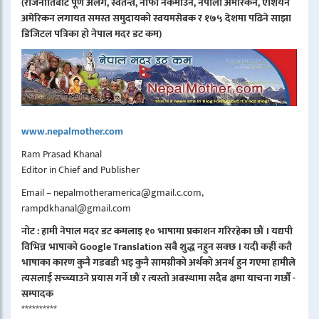
(राजनीतिबाट पूर्ण अलग, स्वतन्त्र, नाफा नकमाउने, नेपाली अमेरिकन, एशियन
अमेरिकन लगायत समस्त समुदायको स्वयमसेबक र १७५ देशमा पढिने साझा
डिजिटल पत्रिका हो नेपाल मदर डट कम)
www.nepalmother.com
Ram Prasad Khanal
Editor in Chief and Publisher
Email – nepalmotheramerica@gmail.c.com,
rampdkhanal@gmail.com
नोट : हामी नेपाल मदर डट कमलाइ १० भाषामा प्रकाशन गरिरहेका छौं । यद्यपी
विभिन्न भाषाको Google Translation सबै शुद्ध नहुन सक्छ । यदी कहीं कतै
भाषाका कारण कुनै गडबडी भइ कुनै सामग्रीको अर्थको अनर्थ हुन गएमा हामीले
त्यसलाई सच्च्याउने प्रयास गर्ने छौं र त्यस्तो अबस्थामा सदैब क्षमा याचना गर्छौं -
सम्पादक
**********