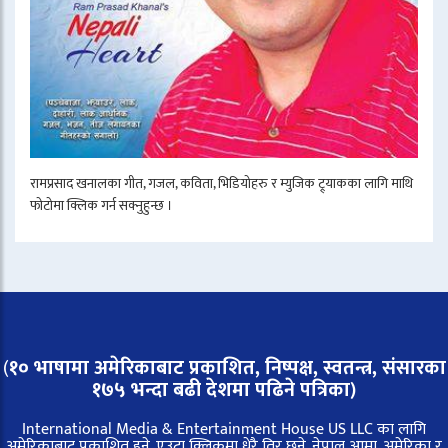
रामप्रसाद खनालका गीत, गजल, कविता, भिडियोहरु र म्युजिक ट्र्याकका लागि माथि
फोटोमा क्लिक गर्न सक्नुहुन्छ ।
(
१० भाषामा अमेरिकाबाट प्रकाशित, निष्पक्ष, स्वतन्त्र,
संसारका
१७५ भन्दा बढी देशमा पढिने पत्रिका)
International Media & Entertainment House US LLC का लागि
अमेरिकाबाट प्रकाशित हुने, एउटा क्लिकमा धेरै तिर छुने, नेपाल आमा, अमेरिका र