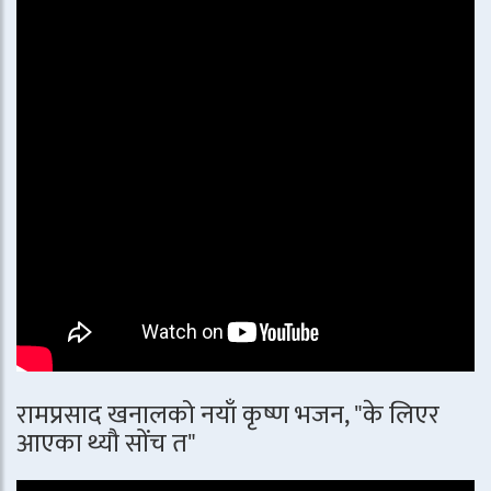
रामप्रसाद खनालको नयाँ कृष्ण भजन, "के लिएर
आएका थ्यौ सोंच त"