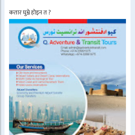
कतार घुम्ने होइन त ?