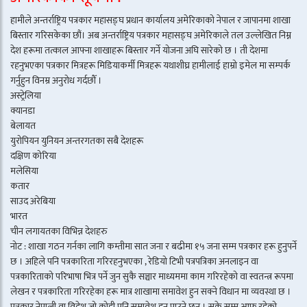
हामीले अन्तर्राष्ट्रिय पत्रकार महासङ्घ प्रधान कार्यालय अमेरिकाको नेपाल र जापानमा शाखा
बिस्तार गरिसकेका छौं। अब अन्तर्राष्ट्रिय पत्रकार महासङ्घ अमेरिकाले तल उल्लेखित निम्न
देश हरूमा तत्काल आफ्ना शाखाहरू बिस्तार गर्ने योजना अघि सारेको छ । ती देशमा
रहनुभएका पत्रकार मित्रहरू मिडियाकर्मी मित्रहरू यथाशीघ्र हामीलाई हाम्रो इमेल मा सम्पर्क
गर्नुहुन विनम्र अनुरोध गर्दछौँ ।
अस्ट्रेलिया
क्यानडा
बेलायत
युरोपियन युनियन अन्तरगतका सबै देशहरू
दक्षिण कोरिया
मलेसिया
कतार
साउद अरेबिया
भारत
चीन लगायतका विभिन्न देशहरु
नोट : शाखा गठन गर्नका लागि कम्तीमा सात जना र बढीमा १५ जना सम्म पत्रकार हरू हुनुपर्ने
छ । अहिले पनि पत्रकारिता गरिरहनुभएका , रेडियो टिभी पत्रपत्रिका अनलाइन वा
पत्रकारिताको परिभाषा भित्र पर्ने जुन सुकै सञ्चार माध्यममा काम गरिरहेको वा स्वतन्त्र रूपमा
लेखन र पत्रकारिता गरिरहेका हरू मात्र शाखामा समावेश हुन सक्ने विधान मा व्यवस्था छ ।
पत्रकार नेपाली वा विदेश जो कोही पनि समावेश हुन पाउने छन् । सके सम्म आफू रहेको