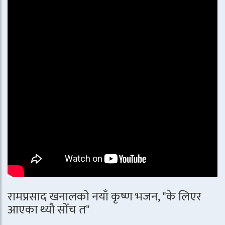
रामप्रसाद खनालको नयाँ कृष्ण भजन, "के लिएर
आएका थ्यौ सोंच त"