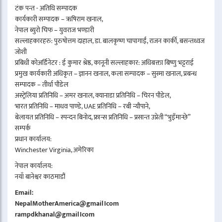
टंक पन्त - अतिथि सम्पादक
कार्यकारी सम्पादक – ऋषिराम खनाल,
नेपाल ब्युरो चिफ – युवराज भण्डारी
सल्लाहकारहरु: पुरुषोत्तम दाहाल, डा. बालकृष्ण चापागाईं, राजन कार्की, बसन्तध्वज
जोशी
प्रबिधी कोअर्डिनेटर : ई कुमार श्रेष्ठ, कानूनी सल्लाहकार: अधिबक्ता बिष्णु भट्टराई
प्रमुख कार्यकारी अधिकृत – ज्ञानन खनाल, कला सम्पादक – सुस्मा खनाल, प्रबन्ध
सम्पादक – तीर्था पौडेल
अस्ट्रेलिया प्रतिनिधि – अमर खनाल, क्यानाडा प्रतिनिधि – चिरन पौडेल,
भारत प्रतिनिधि – माधव पाण्डे, UAE प्रतिनिधि – रबी न्यौपाने,
बेलायत प्रतिनिधि – स्पन्दन बिनोद, फ्रान्स प्रतिनिधि – प्रसान्त उप्रेती “भुइँमान्छे”
सम्पर्क
प्रधान कार्यालय:
Winchester Virginia, अमेरिका
नेपाल कार्यालय:
नयाँ बानेश्वर काठमाडौं
Email:
NepalMotherAmerica@gmail।com
rampdkhanal@gmail।com