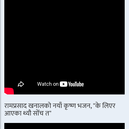
रामप्रसाद खनालको नयाँ कृष्ण भजन, "के लिएर
आएका थ्यौ सोंच त"