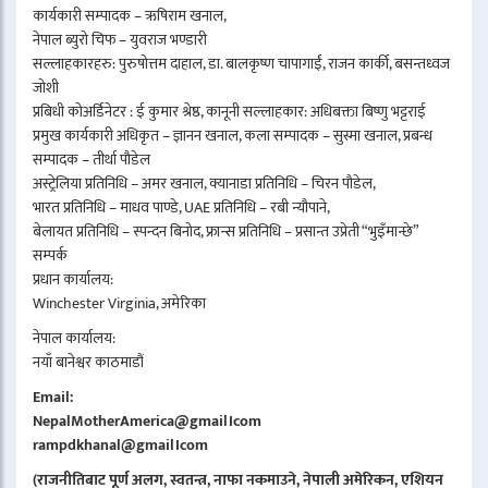
कार्यकारी सम्पादक – ऋषिराम खनाल,
नेपाल ब्युरो चिफ – युवराज भण्डारी
सल्लाहकारहरु: पुरुषोत्तम दाहाल, डा. बालकृष्ण चापागाईं, राजन कार्की, बसन्तध्वज
जोशी
प्रबिधी कोअर्डिनेटर : ई कुमार श्रेष्ठ, कानूनी सल्लाहकार: अधिबक्ता बिष्णु भट्टराई
प्रमुख कार्यकारी अधिकृत – ज्ञानन खनाल, कला सम्पादक – सुस्मा खनाल, प्रबन्ध
सम्पादक – तीर्था पौडेल
अस्ट्रेलिया प्रतिनिधि – अमर खनाल, क्यानाडा प्रतिनिधि – चिरन पौडेल,
भारत प्रतिनिधि – माधव पाण्डे, UAE प्रतिनिधि – रबी न्यौपाने,
बेलायत प्रतिनिधि – स्पन्दन बिनोद, फ्रान्स प्रतिनिधि – प्रसान्त उप्रेती “भुइँमान्छे”
सम्पर्क
प्रधान कार्यालय:
Winchester Virginia, अमेरिका
नेपाल कार्यालय:
नयाँ बानेश्वर काठमाडौं
Email:
NepalMotherAmerica@gmail।com
rampdkhanal@gmail।com
(राजनीतिबाट पूर्ण अलग, स्वतन्त्र, नाफा नकमाउने, नेपाली अमेरिकन, एशियन