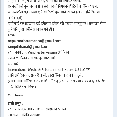
३- कुनै पनि सङ्घ संस्था वा सङ्गठनका प्रेस विज्ञप्तिहरू भएमा,
४- कहीँ कतै कुनै जन चासो र सरोकारको विषयको भिडियो वा क्लिप भएमा,
५- अन्तर्वार्ता बन्न लायक कुनै व्यक्तिको कुराकानी वा भनाइ भएमा (लिखित वा
भिडियो दुवै)
हामीलाई तल दिइएका दुई इमेल मा इमेल गरी पठाउन सक्नुहुन्छ । प्रकाशन योग्य
कुनै पनि कुरा हामीले प्रकाशन गर्ने छौँ ।
Email:
nepalmotheramerica@gmail.com
rampdkhanal@gmail.com
प्रधान कार्यालय: Winchester Virginia अमेरिका
नेपाल कार्यालय: नयाँ बानेश्वर काठमाडौं
हाम्रो बारेमा
International Media & Entertainment House US LLC का
लागि अमेरिकाबाट प्रकाशित हुने, एउटा क्लिकमा सबैथोक छुने,
(१० भाषामा अमेरिकाबाट प्रकाशित, निष्पक्ष, स्वतन्त्र, संसारका १७५ भन्दा बढी देशमा
पढिने डिजिटल पत्रिका)
Our Team:
हाम्रो समूह :
प्रधान सम्पादक तथा प्रकाशक : रामप्रसाद खनाल
टंक पन्त - अतिथि सम्पादक