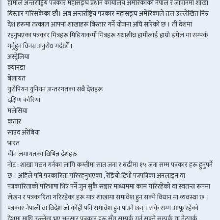
हामीले अन्तर्राष्ट्रिय पत्रकार महासङ्घ प्रधान कार्यालय अमेरिकाको नेपाल र जापानमा शाखा
बिस्तार गरिसकेका छौं। अब अन्तर्राष्ट्रिय पत्रकार महासङ्घ अमेरिकाले तल उल्लेखित निम्न
देश हरूमा तत्काल आफ्ना शाखाहरू बिस्तार गर्ने योजना अघि सारेको छ । ती देशमा
रहनुभएका पत्रकार मित्रहरू मिडियाकर्मी मित्रहरू यथाशीघ्र हामीलाई हाम्रो इमेल मा सम्पर्क
गर्नुहुन विनम्र अनुरोध गर्दछौँ ।
अस्ट्रेलिया
क्यानडा
बेलायत
युरोपियन युनियन अन्तरगतका सबै देशहरू
दक्षिण कोरिया
मलेसिया
कतार
साउद अरेबिया
भारत
चीन लगायतका विभिन्न देशहरु
नोट : शाखा गठन गर्नका लागि कम्तीमा सात जना र बढीमा १५ जना सम्म पत्रकार हरू हुनुपर्ने
छ । अहिले पनि पत्रकारिता गरिरहनुभएका , रेडियो टिभी पत्रपत्रिका अनलाइन वा
पत्रकारिताको परिभाषा भित्र पर्ने जुन सुकै सञ्चार माध्यममा काम गरिरहेको वा स्वतन्त्र रूपमा
लेखन र पत्रकारिता गरिरहेका हरू मात्र शाखामा समावेश हुन सक्ने विधान मा व्यवस्था छ ।
पत्रकार नेपाली वा विदेश जो कोही पनि समावेश हुन पाउने छन् । सके सम्म आफू रहेको
देशमा माथि उल्लेख भए अनुसार पत्रकार हरू सँग सम्पर्क गर्न सक्ने सम्पर्क वा नेटवर्क