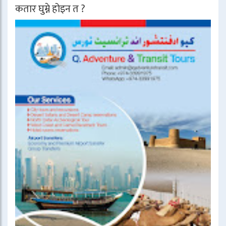
कतार घुम्ने होइन त ?