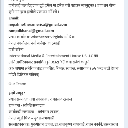
हामीलाई तल दिइएका दुई इमेल मा इमेल गरी पठाउन सक्नुहुन्छ । प्रकाशन योग्य
कुनै पनि कुरा हामीले प्रकाशन गर्ने छौँ ।
Email:
nepalmotheramerica@gmail.com
rampdkhanal@gmail.com
प्रधान कार्यालय: Winchester Virginia अमेरिका
नेपाल कार्यालय: नयाँ बानेश्वर काठमाडौं
हाम्रो बारेमा
International Media & Entertainment House US LLC का
लागि अमेरिकाबाट प्रकाशित हुने, एउटा क्लिकमा सबैथोक छुने,
(१० भाषामा अमेरिकाबाट प्रकाशित, निष्पक्ष, स्वतन्त्र, संसारका १७५ भन्दा बढी देशमा
पढिने डिजिटल पत्रिका)
Our Team:
हाम्रो समूह :
प्रधान सम्पादक तथा प्रकाशक : रामप्रसाद खनाल
टंक पन्त - अतिथि सम्पादक
कार्यकारी सम्पादक – ऋषिराम खनाल,
नेपाल ब्युरो चिफ – युवराज भण्डारी
सल्लाहकारहरु: पुरुषोत्तम दाहाल, डा. बालकृष्ण चापागाईं, राजन कार्की, बसन्तध्वज