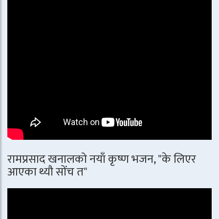
रामप्रसाद खनालको नयाँ कृष्ण भजन, "के लिएर
आएका थ्यौ सोंच त"