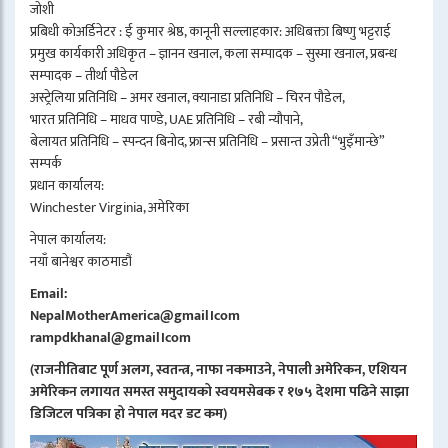
जोशी
प्रबिधी कोअर्डिनेटर : ई कुमार श्रेष्ठ, कानूनी सल्लाहकार: अधिबक्ता बिष्णु भट्टराई
प्रमुख कार्यकारी अधिकृत – ज्ञानन खनाल, कला सम्पादक – सुस्मा खनाल, प्रबन्ध
सम्पादक – तीर्था पौडेल
अस्ट्रेलिया प्रतिनिधि – अमर खनाल, क्यानाडा प्रतिनिधि – चिरन पौडेल,
भारत प्रतिनिधि – माधव पाण्डे, UAE प्रतिनिधि – रबी न्यौपाने,
बेलायत प्रतिनिधि – स्पन्दन बिनोद, फ्रान्स प्रतिनिधि – प्रसान्त उप्रेती “भुइँमान्छे”
सम्पर्क
प्रधान कार्यालय:
Winchester Virginia, अमेरिका
नेपाल कार्यालय:
नयाँ बानेश्वर काठमाडौं
Email:
NepalMotherAmerica@gmail।com
rampdkhanal@gmail।com
(राजनीतिबाट पूर्ण अलग, स्वतन्त्र, नाफा नकमाउने, नेपाली अमेरिकन, एशियन
अमेरिकन लगायत समस्त समुदायको स्वयमसेबक र १७५ देशमा पढिने साझा
डिजिटल पत्रिका हो नेपाल मदर डट कम)