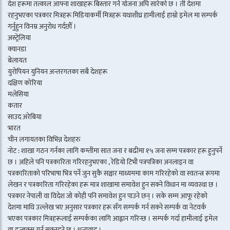
देश हरूमा तत्काल आफ्ना शाखाहरू बिस्तार गर्ने योजना अघि सारेको छ । ती देशमा
रहनुभएका पत्रकार मित्रहरू मिडियाकर्मी मित्रहरू यथाशीघ्र हामीलाई हाम्रो इमेल मा सम्पर्क
गर्नुहुन विनम्र अनुरोध गर्दछौँ ।
अस्ट्रेलिया
क्यानडा
बेलायत
युरोपियन युनियन अन्तरगतका सबै देशहरू
दक्षिण कोरिया
मलेसिया
कतार
साउद अरेबिया
भारत
चीन लगायतका विभिन्न देशहरु
नोट : शाखा गठन गर्नका लागि कम्तीमा सात जना र बढीमा १५ जना सम्म पत्रकार हरू हुनुपर्ने
छ । अहिले पनि पत्रकारिता गरिरहनुभएका , रेडियो टिभी पत्रपत्रिका अनलाइन वा
पत्रकारिताको परिभाषा भित्र पर्ने जुन सुकै सञ्चार माध्यममा काम गरिरहेको वा स्वतन्त्र रूपमा
लेखन र पत्रकारिता गरिरहेका हरू मात्र शाखामा समावेश हुन सक्ने विधान मा व्यवस्था छ ।
पत्रकार नेपाली वा विदेश जो कोही पनि समावेश हुन पाउने छन् । सके सम्म आफू रहेको
देशमा माथि उल्लेख भए अनुसार पत्रकार हरू सँग सम्पर्क गर्न सक्ने सम्पर्क वा नेटवर्क
भएका पत्रकार मित्रहरूलाई सम्पर्कका लागि आह्वान गरिन्छ । सम्पर्क गर्दा हामीलाई इमेल
वा इन्बक्स गर्न सक्नुहुने छ । धन्यवाद ।