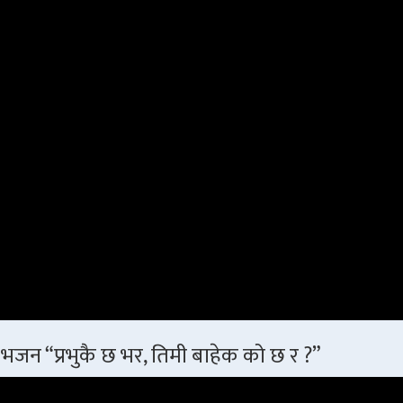
भजन “प्रभुकै छ भर, तिमी बाहेक को छ र ?”