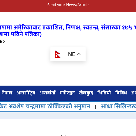
Send your News/Article
षामा अमेरिकाबाट प्रकाशित, निष्पक्ष, स्वतन्त्र,
संसारका १७५ भ
शमा पढिने पत्रिका)
e >
NE
नेपाल
अन्तर्राष्ट्रिय
अन्तर्वार्ता
मनोरञ्जन
खेलकुद
भिडियो
बिबिध
अर्
्द्रमामा ठोक्किएको अनुमान
आधा सिलिन्डरको चारमहिने च
|