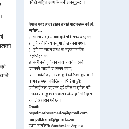
फोटो सहित सम्पर्क गर्न सक्नुहुन्छ ।
ाए।
ा
नेपाल मदर हाम्रो होइन तपाईँ पाठकहरू को हो,
त्यसैले.....
्ष
१- समाचार बन्न लायक कुनै पनि विषय बस्तु भएमा,
२- कुनै पनि विषय बस्तुमा लेख रचना भएमा,
ेपालको
३- कुनै पनि सङ्घ संस्था वा सङ्गठनका प्रेस
विज्ञप्तिहरू भएमा,
४- कहीँ कतै कुनै जन चासो र सरोकारको
मको
विषयको भिडियो वा क्लिप भएमा,
वाले
५- अन्तर्वार्ता बन्न लायक कुनै व्यक्तिको कुराकानी
वा भनाइ भएमा (लिखित वा भिडियो दुवै)
हामीलाई तल दिइएका दुई इमेल मा इमेल गरी
पठाउन सक्नुहुन्छ । प्रकाशन योग्य कुनै पनि कुरा
ा
हामीले प्रकाशन गर्ने छौँ ।
Email:
nepalmotheramerica@gmail.com
rampdkhanal@gmail.com
प्रधान कार्यालय: Winchester Virginia