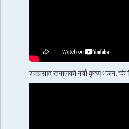
रामप्रसाद खनालको नयाँ कृष्ण भजन, "के