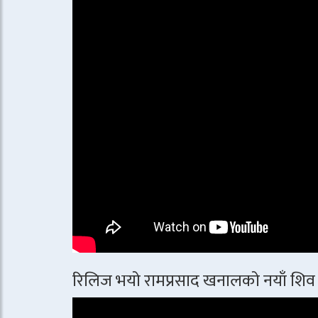
रिलिज भयो रामप्रसाद खनालको नयाँ शिव 