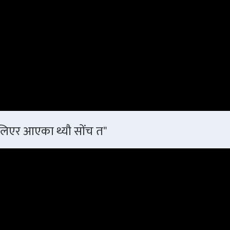
 लिएर आएका थ्यौ सोंच त"