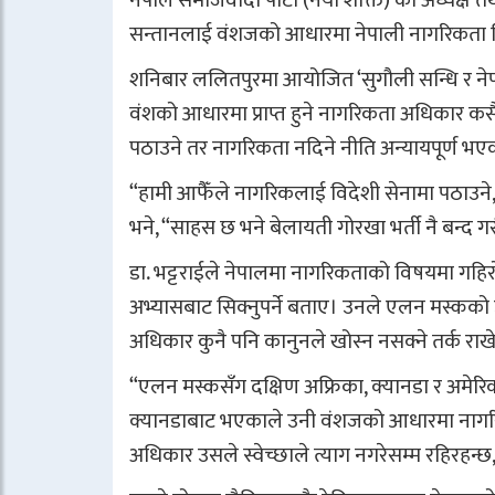
नेपाल समाजवादी पार्टी (नयाँ शक्ति) का अध्यक्ष तथा
सन्तानलाई वंशजको आधारमा नेपाली नागरिकता दिनु प
शनिबार ललितपुरमा आयोजित ‘सुगौली सन्धि र नेपाल
वंशको आधारमा प्राप्त हुने नागरिकता अधिकार कस
पठाउने तर नागरिकता नदिने नीति अन्यायपूर्ण भए
“हामी आफैँले नागरिकलाई विदेशी सेनामा पठाउने,
भने, “साहस छ भने बेलायती गोरखा भर्ती नै बन्द ग
डा. भट्टराईले नेपालमा नागरिकताको विषयमा गहिरो अ
अभ्यासबाट सिक्नुपर्ने बताए। उनले एलन मस्कको
अधिकार कुनै पनि कानुनले खोस्न नसक्ने तर्क राख
“एलन मस्कसँग दक्षिण अफ्रिका, क्यानडा र अमे
क्यानडाबाट भएकाले उनी वंशजको आधारमा नागर
अधिकार उसले स्वेच्छाले त्याग नगरेसम्म रहिरहन्छ,”