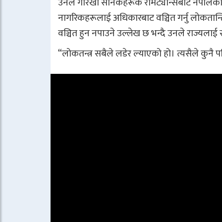
उनले गोरखा सैनिकहरूकै रेमिट्यान्सबाट नेपालको अ
नागरिकहरूलाई अधिकारबाट वञ्चित गर्नु लोकतान्त
वञ्चित हुन नपाउने उल्लेख छ भन्दै उनले राज्यला
“लोकतन्त्र सबैले लडेर ल्याएको हो। त्यसैले कुनै 