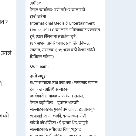
अमेरिका
नेपाल कार्यालय: नयाँ बानेश्वर काठमाडौं
हाम्रो बारेमा
गत र
International Media & Entertainment
House US LLC का लागि अमेरिकाबाट प्रकाशित
हुने, एउटा क्लिकमा सबैथोक छुने,
(१० भाषामा अमेरिकाबाट प्रकाशित, निष्पक्ष,
स्वतन्त्र, संसारका १७५ भन्दा बढी देशमा पढिने
” उनले
डिजिटल पत्रिका)
Our Team:
हाम्रो समूह :
प्रधान सम्पादक तथा प्रकाशक : रामप्रसाद खनाल
ो
टंक पन्त - अतिथि सम्पादक
कार्यकारी सम्पादक – ऋषिराम खनाल,
नेपाल ब्युरो चिफ – युवराज भण्डारी
सल्लाहकारहरु: पुरुषोत्तम दाहाल, डा. बालकृष्ण
शजको
चापागाईं, राजन कार्की, बसन्तध्वज जोशी
प्रबिधी कोअर्डिनेटर : ई कुमार श्रेष्ठ, कानूनी
सल्लाहकार: अधिबक्ता बिष्णु भट्टराई