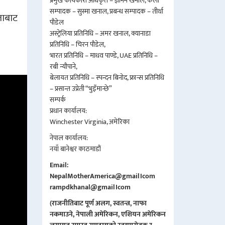
प्रमुख कार्यकारी अधिकृत – ज्ञानन खनाल, कला
सम्पादक – सुस्मा खनाल, प्रबन्ध सम्पादक – तीर्था
ताबाट
पौडेल
अस्ट्रेलिया प्रतिनिधि – अमर खनाल, क्यानाडा
प्रतिनिधि – चिरन पौडेल,
भारत प्रतिनिधि – माधव पाण्डे, UAE प्रतिनिधि –
रबी न्यौपाने,
बेलायत प्रतिनिधि – स्पन्दन बिनोद, फ्रान्स प्रतिनिधि
– प्रसान्त उप्रेती “भुइँमान्छे”
सम्पर्क
प्रधान कार्यालय:
Winchester Virginia, अमेरिका
नेपाल कार्यालय:
नयाँ बानेश्वर काठमाडौं
Email:
NepalMotherAmerica@gmail।com
rampdkhanal@gmail।com
(राजनीतिबाट पूर्ण अलग, स्वतन्त्र, नाफा
नकमाउने, नेपाली अमेरिकन, एशियन अमेरिकन