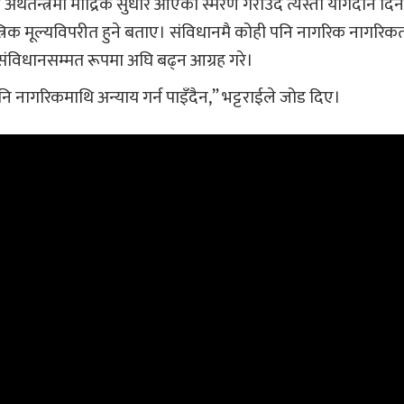
र्थतन्त्रमा मौद्रिक सुधार आएको स्मरण गराउँदै त्यस्तो योगदान दिने
्रिक मूल्यविपरीत हुने बताए। संविधानमै कोही पनि नागरिक नागरिक
ई संविधानसम्मत रूपमा अघि बढ्न आग्रह गरे।
पनि नागरिकमाथि अन्याय गर्न पाइँदैन,” भट्टराईले जोड दिए।