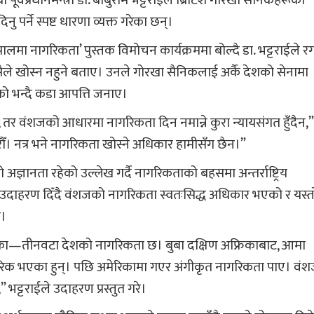
 पूर्वप्रधानमन्त्री डा. बाबुराम भट्टराईले ब्रिटिश गोरखा सैनिकहरूको
र्ने स्पष्ट धारणा व्यक्त गरेका छन्।
मा नागरिकता’ पुस्तक विमोचन कार्यक्रममा बोल्दै डा. भट्टराईले र
ैले खोस्न नहुने बताए। उनले गोरखा सैनिकलाई अर्कै देशको सेनामा
को भन्दै कडा आपत्ति जनाए।
 तर वंशजको आधारमा नागरिकता दिन नमान्ने कुरा न्यायसंगत हुँदैन,
रौँ। नत्र भने नागरिकता खोस्ने अधिकार हामीसँग छैन।”
ज्ञानता रहेको उल्लेख गर्दै नागरिकताको बहसमा अन्तर्राष्ट्रिय
 उदाहरण दिँदै वंशजको नागरिकता स्वतःसिद्ध अधिकार भएको र यस्त
े।
रिका—तीनवटा देशको नागरिकता छ। बुबा दक्षिण अफ्रिकाबाट, आमा
िक भएका हुन्। पछि अमेरिकामा गएर अंगीकृत नागरिकता पाए। वं
 भट्टराईले उदाहरण प्रस्तुत गरे।