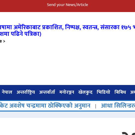
Send your News/Article
षामा अमेरिकाबाट प्रकाशित, निष्पक्ष, स्वतन्त्र,
संसारका १७५ भ
शमा पढिने पत्रिका)
e >
नेपाल
अन्तर्राष्ट्रिय
अन्तर्वार्ता
मनोरञ्जन
खेलकुद
भिडियो
बिबिध
अर्
द्रमामा ठोक्किएको अनुमान
आधा सिलिन्डरको चारमहिने चक
|