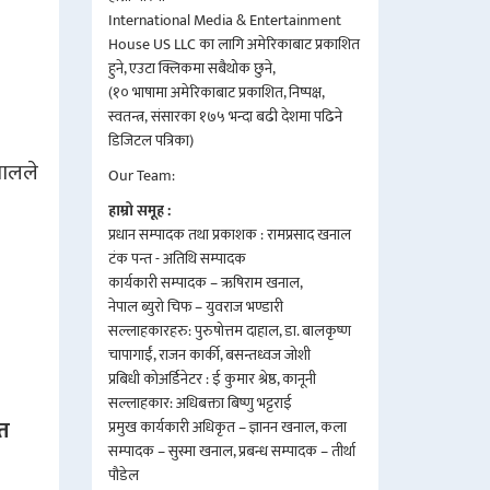
International Media & Entertainment
House US LLC का लागि अमेरिकाबाट प्रकाशित
हुने, एउटा क्लिकमा सबैथोक छुने,
(१० भाषामा अमेरिकाबाट प्रकाशित, निष्पक्ष,
स्वतन्त्र, संसारका १७५ भन्दा बढी देशमा पढिने
डिजिटल पत्रिका)
पालले
Our Team:
हाम्रो समूह :
प्रधान सम्पादक तथा प्रकाशक : रामप्रसाद खनाल
टंक पन्त - अतिथि सम्पादक
कार्यकारी सम्पादक – ऋषिराम खनाल,
नेपाल ब्युरो चिफ – युवराज भण्डारी
सल्लाहकारहरु: पुरुषोत्तम दाहाल, डा. बालकृष्ण
चापागाईं, राजन कार्की, बसन्तध्वज जोशी
प्रबिधी कोअर्डिनेटर : ई कुमार श्रेष्ठ, कानूनी
सल्लाहकार: अधिबक्ता बिष्णु भट्टराई
त
प्रमुख कार्यकारी अधिकृत – ज्ञानन खनाल, कला
सम्पादक – सुस्मा खनाल, प्रबन्ध सम्पादक – तीर्था
पौडेल