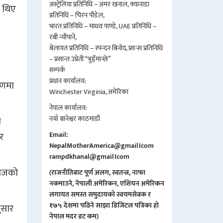
अस्ट्रेलिया प्रतिनिधि – अमर खनाल, क्यानाडा
 थिए
प्रतिनिधि – चिरन पौडेल,
भारत प्रतिनिधि – माधव पाण्डे, UAE प्रतिनिधि –
रबी न्यौपाने,
बेलायत प्रतिनिधि – स्पन्दन बिनोद, फ्रान्स प्रतिनिधि
– प्रसान्त उप्रेती “भुइँमान्छे”
सम्पर्क
प्रधान कार्यालय:
पणमा
Winchester Virginia, अमेरिका
नेपाल कार्यालय:
नयाँ बानेश्वर काठमाडौं
ा
र
Email:
NepalMotherAmerica@gmail।com
rampdkhanal@gmail।com
हाजको
(राजनीतिबाट पूर्ण अलग, स्वतन्त्र, नाफा
नकमाउने, नेपाली अमेरिकन, एशियन अमेरिकन
लगायत समस्त समुदायको स्वयमसेबक र
१७५ देशमा पढिने साझा डिजिटल पत्रिका हो
ुसार
नेपाल मदर डट कम)