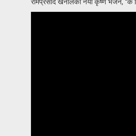
रामप्रसाद खनालको नयाँ कृष्ण भजन, "के 