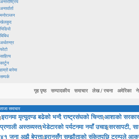
अन्तर्राष्ट्रिय
अन्तर्वार्ता
मनोरञ्जन
खेलकुद
भिडियो
बिबिध
अर्थतन्त्र
फोटो
साहित्य
कार्टुन
हाम्रो बारेमा
सम्पर्क
गृह पृष्ठ
सम्पादकीय
समाचार
लेख / रचना
अमेरिका
न
ताजा समाचार
इरानमा मृत्युदण्ड बढेको भन्दै राष्ट्रसंघको चिन्ता
आशाको सरकारम
|
|
प्रणाली अस्तव्यस्त
भेडेटारको पर्यटनमा नयाँ उचाइ
सरसापटी, साथ
|
|
४१ जना अझै बेपत्ता
इरानसँग सम्झौताको संकेतपछि ट्रम्पले आक
|