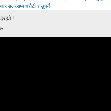
र डलरसम्म धरौटी राख्नुपर्ने
रह्यो !
४५