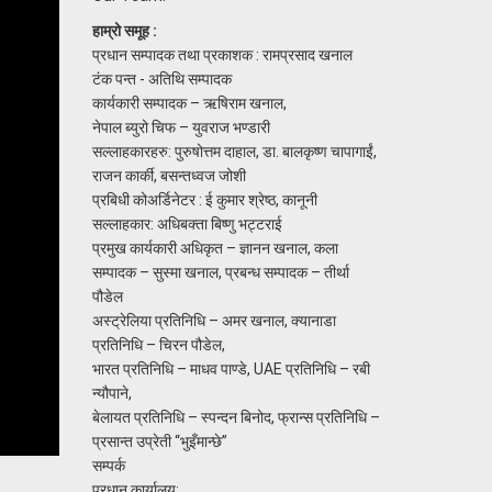
हाम्रो समूह :
प्रधान सम्पादक तथा प्रकाशक : रामप्रसाद खनाल
टंक पन्त - अतिथि सम्पादक
कार्यकारी सम्पादक – ऋषिराम खनाल,
नेपाल ब्युरो चिफ – युवराज भण्डारी
सल्लाहकारहरु: पुरुषोत्तम दाहाल, डा. बालकृष्ण चापागाईं,
राजन कार्की, बसन्तध्वज जोशी
प्रबिधी कोअर्डिनेटर : ई कुमार श्रेष्ठ, कानूनी
सल्लाहकार: अधिबक्ता बिष्णु भट्टराई
प्रमुख कार्यकारी अधिकृत – ज्ञानन खनाल, कला
सम्पादक – सुस्मा खनाल, प्रबन्ध सम्पादक – तीर्था
पौडेल
अस्ट्रेलिया प्रतिनिधि – अमर खनाल, क्यानाडा
प्रतिनिधि – चिरन पौडेल,
भारत प्रतिनिधि – माधव पाण्डे, UAE प्रतिनिधि – रबी
न्यौपाने,
बेलायत प्रतिनिधि – स्पन्दन बिनोद, फ्रान्स प्रतिनिधि –
प्रसान्त उप्रेती “भुइँमान्छे”
सम्पर्क
प्रधान कार्यालय: