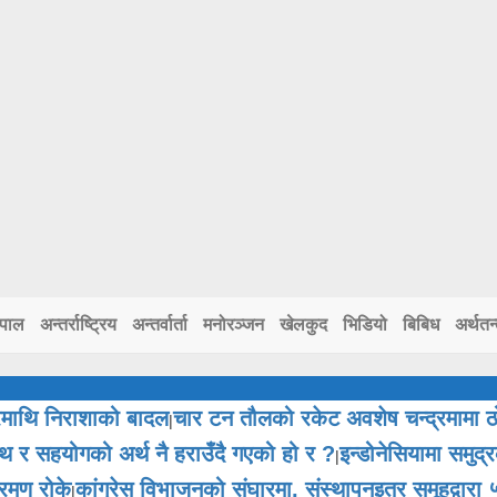
ेपाल
अन्तर्राष्ट्रिय
अन्तर्वार्ता
मनोरञ्जन
खेलकुद
भिडियो
बिबिध
अर्थतन्
ाथि निराशाको बादल
चार टन तौलको रकेट अवशेष चन्द्रमामा 
|
 र सहयोगको अर्थ नै हराउँदै गएको हो र ?
इन्डोनेसियामा समुद
|
्रमण रोके
कांग्रेस विभाजनको संघारमा, संस्थापनइतर समूहद्व
|