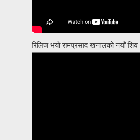
रिलिज भयो रामप्रसाद खनालको नयाँ शिव भ