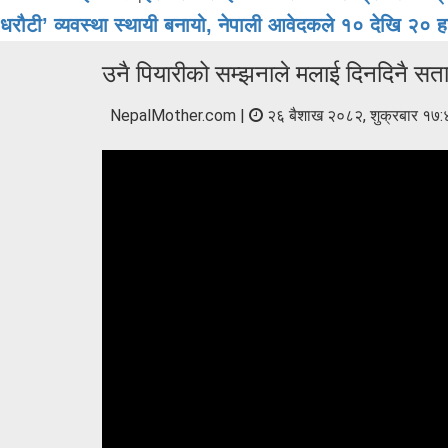
धरौटी’ व्यवस्था स्थायी बनायो, नेपाली आवेदकले १० देखि २० हजा
उनै पियारीको सम्झनाले मलाई दिनदिनै सताइ
NepalMother.com |
२६ बैशाख २०८२, शुक्रबार १७: