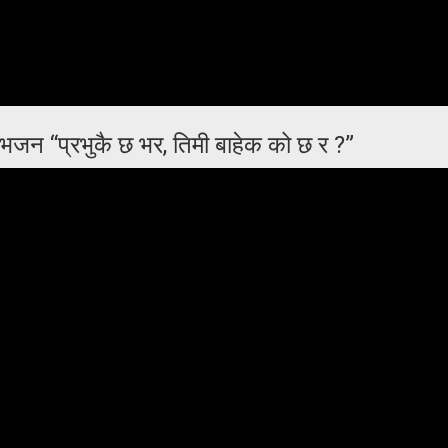
जन “प्रभुकै छ भर, तिमी बाहेक को छ र ?”