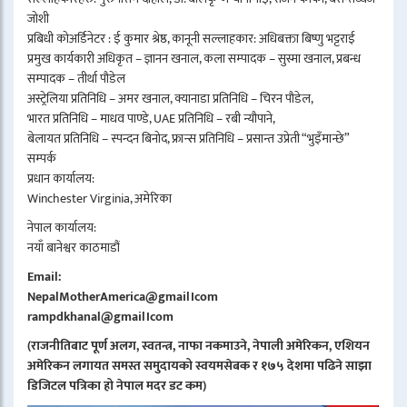
जोशी
प्रबिधी कोअर्डिनेटर : ई कुमार श्रेष्ठ, कानूनी सल्लाहकार: अधिबक्ता बिष्णु भट्टराई
प्रमुख कार्यकारी अधिकृत – ज्ञानन खनाल, कला सम्पादक – सुस्मा खनाल, प्रबन्ध
सम्पादक – तीर्था पौडेल
अस्ट्रेलिया प्रतिनिधि – अमर खनाल, क्यानाडा प्रतिनिधि – चिरन पौडेल,
भारत प्रतिनिधि – माधव पाण्डे, UAE प्रतिनिधि – रबी न्यौपाने,
बेलायत प्रतिनिधि – स्पन्दन बिनोद, फ्रान्स प्रतिनिधि – प्रसान्त उप्रेती “भुइँमान्छे”
सम्पर्क
प्रधान कार्यालय:
Winchester Virginia, अमेरिका
नेपाल कार्यालय:
नयाँ बानेश्वर काठमाडौं
Email:
NepalMotherAmerica@gmail।com
rampdkhanal@gmail।com
(राजनीतिबाट पूर्ण अलग, स्वतन्त्र, नाफा नकमाउने, नेपाली अमेरिकन, एशियन
अमेरिकन लगायत समस्त समुदायको स्वयमसेबक र १७५ देशमा पढिने साझा
डिजिटल पत्रिका हो नेपाल मदर डट कम)