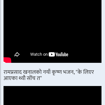
रामप्रसाद खनालको नयाँ कृष्ण भजन, "के लिएर
आएका थ्यौ सोंच त"