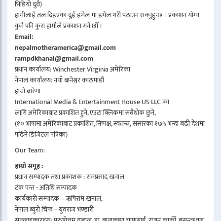
भिडियो दुवै)
हामीलाई तल दिइएका दुई इमेल मा इमेल गरी पठाउन सक्नुहुन्छ । प्रकाशन योग्य
कुनै पनि कुरा हामीले प्रकाशन गर्ने छौँ ।
Email:
nepalmotheramerica@gmail.com
rampdkhanal@gmail.com
प्रधान कार्यालय: Winchester Virginia अमेरिका
नेपाल कार्यालय: नयाँ बानेश्वर काठमाडौं
हाम्रो बारेमा
International Media & Entertainment House US LLC का
लागि अमेरिकाबाट प्रकाशित हुने, एउटा क्लिकमा सबैथोक छुने,
(१० भाषामा अमेरिकाबाट प्रकाशित, निष्पक्ष, स्वतन्त्र, संसारका १७५ भन्दा बढी देशमा
पढिने डिजिटल पत्रिका)
Our Team:
हाम्रो समूह :
प्रधान सम्पादक तथा प्रकाशक : रामप्रसाद खनाल
टंक पन्त - अतिथि सम्पादक
कार्यकारी सम्पादक – ऋषिराम खनाल,
नेपाल ब्युरो चिफ – युवराज भण्डारी
सल्लाहकारहरु: पुरुषोत्तम दाहाल, डा. बालकृष्ण चापागाईं, राजन कार्की, बसन्तध्वज