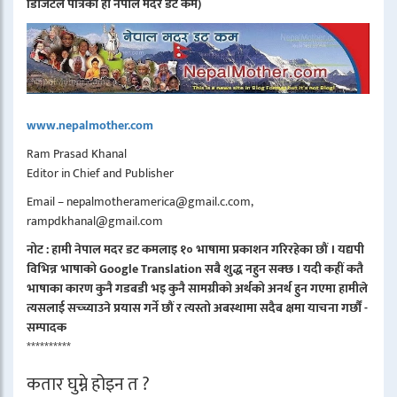
डिजिटल पत्रिका हो नेपाल मदर डट कम)
www.nepalmother.com
Ram Prasad Khanal
Editor in Chief and Publisher
Email – nepalmotheramerica@gmail.c.com,
rampdkhanal@gmail.com
नोट : हामी नेपाल मदर डट कमलाइ १० भाषामा प्रकाशन गरिरहेका छौं । यद्यपी
विभिन्न भाषाको Google Translation सबै शुद्ध नहुन सक्छ । यदी कहीं कतै
भाषाका कारण कुनै गडबडी भइ कुनै सामग्रीको अर्थको अनर्थ हुन गएमा हामीले
त्यसलाई सच्च्याउने प्रयास गर्ने छौं र त्यस्तो अबस्थामा सदैब क्षमा याचना गर्छौं -
सम्पादक
**********
कतार घुम्ने होइन त ?