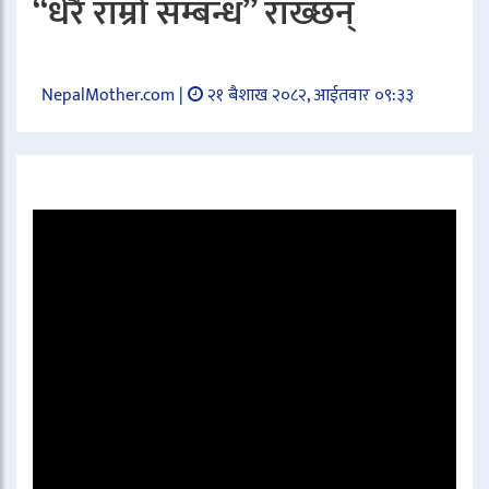
“धेरै राम्रो सम्बन्ध” राख्छन्
NepalMother.com |
२१ बैशाख २०८२, आईतवार ०९:३३