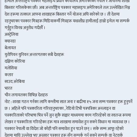
हामीले अन्तर्राष्ट्रिय पत्रकार महासङ्घ प्रधान कार्यालय अमेरिकाको नेपाल र जापानमा शाखा
बिस्तार गरिसकेका छौं। अब अन्तर्राष्ट्रिय पत्रकार महासङ्घ अमेरिकाले तल उल्लेखित निम्न
देश हरूमा तत्काल आफ्ना शाखाहरू बिस्तार गर्ने योजना अघि सारेको छ । ती देशमा
रहनुभएका पत्रकार मित्रहरू मिडियाकर्मी मित्रहरू यथाशीघ्र हामीलाई हाम्रो इमेल मा सम्पर्क
गर्नुहुन विनम्र अनुरोध गर्दछौँ ।
अस्ट्रेलिया
क्यानडा
बेलायत
युरोपियन युनियन अन्तरगतका सबै देशहरू
दक्षिण कोरिया
मलेसिया
कतार
साउद अरेबिया
भारत
चीन लगायतका विभिन्न देशहरु
नोट : शाखा गठन गर्नका लागि कम्तीमा सात जना र बढीमा १५ जना सम्म पत्रकार हरू हुनुपर्ने
छ । अहिले पनि पत्रकारिता गरिरहनुभएका , रेडियो टिभी पत्रपत्रिका अनलाइन वा
पत्रकारिताको परिभाषा भित्र पर्ने जुन सुकै सञ्चार माध्यममा काम गरिरहेको वा स्वतन्त्र रूपमा
लेखन र पत्रकारिता गरिरहेका हरू मात्र शाखामा समावेश हुन सक्ने विधान मा व्यवस्था छ ।
पत्रकार नेपाली वा विदेश जो कोही पनि समावेश हुन पाउने छन् । सके सम्म आफू रहेको
देशमा माथि उल्लेख भए अनुसार पत्रकार हरू सँग सम्पर्क गर्न सक्ने सम्पर्क वा नेटवर्क