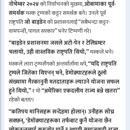
नोभेम्बर २०२४
को निर्वाचनको मुखमा,
ओबामाका पूर्व-
समर्थक
मस्क ट्रम्पको कट्टर समर्थक बने। उनले पूर्व
राष्ट्रपति
जो बाइडेन
को प्रशासनलाई “सबैभन्दा कट्टर-
वामपन्थी, पागल सरकार” भनेर टिप्पणी गरे।
“बाइडेन प्रशासनमा जसले अटो-पेन र टेलिप्रम्प्टर
चलायो, उही वास्तविक राष्ट्रपति थियो,”
मस्कले भने।
मस्कले लारा ट्रम्पसँगको अन्तर्वार्तामा थपे,
“यदि राष्ट्रपति
ट्रम्पले जितेका थिएनन् भने, डेमोक्र्याटहरूले ठूलो
संख्यामा गैरकानुनी मतदाताहरू ल्याउने योजना सफल
हुने थियो,”
र यो
“अमेरिका एकदलीय राज्य बन्ने खतरा”
रहेको बताए।
“कतिपय मानिसहरू सन्देहमा होलान्। उनीहरू सोच्न
सक्छन्, ‘डेमोक्र्याटहरूका तर्फबाट कुनै योजना छैन
लोकतन्त्रलाई कमजोर पार्ने र स्थायी समाजवादी राज्य