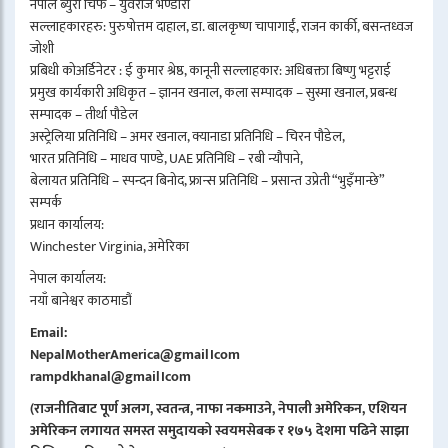
नेपाल ब्युरो चिफ – युवराज भण्डारी
सल्लाहकारहरु: पुरुषोत्तम दाहाल, डा. बालकृष्ण चापागाईं, राजन कार्की, बसन्तध्वज
जोशी
प्रबिधी कोअर्डिनेटर : ई कुमार श्रेष्ठ, कानूनी सल्लाहकार: अधिबक्ता बिष्णु भट्टराई
प्रमुख कार्यकारी अधिकृत – ज्ञानन खनाल, कला सम्पादक – सुस्मा खनाल, प्रबन्ध
सम्पादक – तीर्था पौडेल
अस्ट्रेलिया प्रतिनिधि – अमर खनाल, क्यानाडा प्रतिनिधि – चिरन पौडेल,
भारत प्रतिनिधि – माधव पाण्डे, UAE प्रतिनिधि – रबी न्यौपाने,
बेलायत प्रतिनिधि – स्पन्दन बिनोद, फ्रान्स प्रतिनिधि – प्रसान्त उप्रेती “भुइँमान्छे”
सम्पर्क
प्रधान कार्यालय:
Winchester Virginia, अमेरिका
नेपाल कार्यालय:
नयाँ बानेश्वर काठमाडौं
Email:
NepalMotherAmerica@gmail।com
rampdkhanal@gmail।com
(राजनीतिबाट पूर्ण अलग, स्वतन्त्र, नाफा नकमाउने, नेपाली अमेरिकन, एशियन
अमेरिकन लगायत समस्त समुदायको स्वयमसेबक र १७५ देशमा पढिने साझा