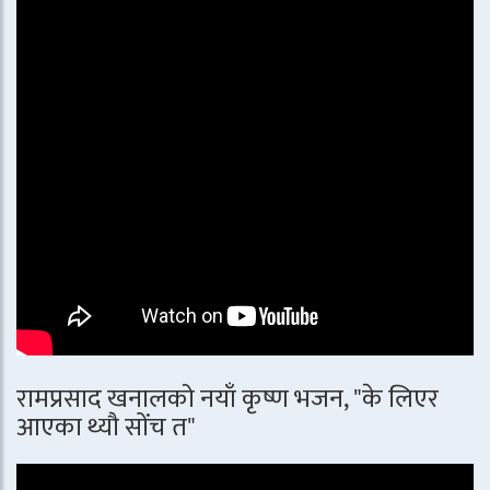
रामप्रसाद खनालको नयाँ कृष्ण भजन, "के लिएर
आएका थ्यौ सोंच त"