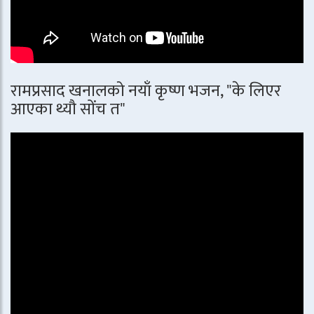
रामप्रसाद खनालको नयाँ कृष्ण भजन, "के लिएर
आएका थ्यौ सोंच त"