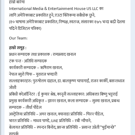
हाम्रो बारेमा
International Media & Entertainment House US LLC का
लागि अमेरिकाबाट प्रकाशित हुने, एउटा क्लिकमा सबैथोक छुने,
(१० भाषामा अमेरिकाबाट प्रकाशित, निष्पक्ष, स्वतन्त्र, संसारका १७५ भन्दा बढी देशमा
पढिने डिजिटल पत्रिका)
Our Team:
हाम्रो समूह :
प्रधान सम्पादक तथा प्रकाशक : रामप्रसाद खनाल
टंक पन्त - अतिथि सम्पादक
कार्यकारी सम्पादक – ऋषिराम खनाल,
नेपाल ब्युरो चिफ – युवराज भण्डारी
सल्लाहकारहरु: पुरुषोत्तम दाहाल, डा. बालकृष्ण चापागाईं, राजन कार्की, बसन्तध्वज
जोशी
प्रबिधी कोअर्डिनेटर : ई कुमार श्रेष्ठ, कानूनी सल्लाहकार: अधिबक्ता बिष्णु भट्टराई
प्रमुख कार्यकारी अधिकृत – ज्ञानन खनाल, कला सम्पादक – सुस्मा खनाल, प्रबन्ध
सम्पादक – तीर्था पौडेल
अस्ट्रेलिया प्रतिनिधि – अमर खनाल, क्यानाडा प्रतिनिधि – चिरन पौडेल,
भारत प्रतिनिधि – माधव पाण्डे, UAE प्रतिनिधि – रबी न्यौपाने,
बेलायत प्रतिनिधि – स्पन्दन बिनोद, फ्रान्स प्रतिनिधि – प्रसान्त उप्रेती “भुइँमान्छे”
सम्पर्क