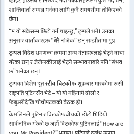
व्हाइट हाउसबाट निस्कँदै गर्दा पत्रकारहरूसँग कुरा गर्दै भने,
शान्तिवार्ता सम्पन्न गर्नका लागि कुनै समयसीमा तोकिएको
छैन।
“म यो सकेसम्म छिटो गर्न चाहन्छु,” ट्रम्पले भने। उनका
अनुसार वार्ताकारहरू “धेरै नजिक” छन् सम्झौतामा पुग्न।
ट्रम्पले विदेश भ्रमणका क्रममा अन्य नेताहरूलाई भेट्ने वाचा
गरेका छन् र जेलेन्स्कीलाई भेट्ने सम्भावनाबारे पनि “संभव
छ” भनेका छन्।
ट्रम्पका विशेष दूत
स्टीव विटकोफ
शुक्रबार मास्कोमा रुसी
राष्ट्रपति पुटिनसँग भेटे – यो यो महिनामै दोस्रो र
फेब्रुअरीदेखि चौथोपटकको बैठक हो।
क्रेमलिनले पुटिन र विटकोफबीचको छोटो भिडियो
सार्वजनिक गरेको छ जहाँ विटकोफ पुटिनलाई “How are
you, Mr. President?” भन्छन्। पुटिनले दुर्लभ रूपमा