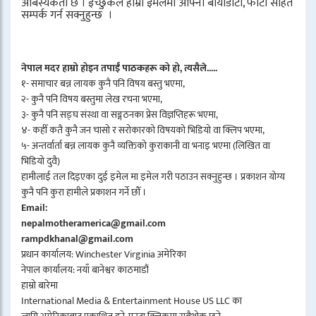
आबस्यकता छ । इच्छुकले हाम्रो इमेलमा आफ्नो बायोडाटा, फोटो सहित
सम्पर्क गर्न सक्नुहुन्छ ।
नेपाल मदर हाम्रो होइन तपाईँ पाठकहरू को हो, त्यसैले.....
१- समाचार बन्न लायक कुनै पनि विषय बस्तु भएमा,
२- कुनै पनि विषय बस्तुमा लेख रचना भएमा,
३- कुनै पनि सङ्घ संस्था वा सङ्गठनका प्रेस विज्ञप्तिहरू भएमा,
४- कहीँ कतै कुनै जन चासो र सरोकारको विषयको भिडियो वा क्लिप भएमा,
५- अन्तर्वार्ता बन्न लायक कुनै व्यक्तिको कुराकानी वा भनाइ भएमा (लिखित वा
भिडियो दुवै)
हामीलाई तल दिइएका दुई इमेल मा इमेल गरी पठाउन सक्नुहुन्छ । प्रकाशन योग्य
कुनै पनि कुरा हामीले प्रकाशन गर्ने छौँ ।
Email:
nepalmotheramerica@gmail.com
rampdkhanal@gmail.com
प्रधान कार्यालय: Winchester Virginia अमेरिका
नेपाल कार्यालय: नयाँ बानेश्वर काठमाडौं
हाम्रो बारेमा
International Media & Entertainment House US LLC का