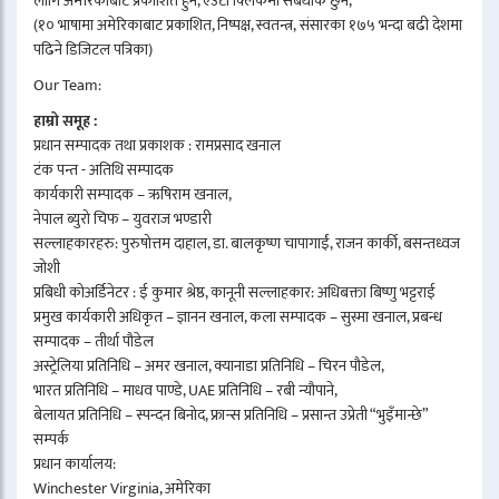
लागि अमेरिकाबाट प्रकाशित हुने, एउटा क्लिकमा सबैथोक छुने,
(१० भाषामा अमेरिकाबाट प्रकाशित, निष्पक्ष, स्वतन्त्र, संसारका १७५ भन्दा बढी देशमा
पढिने डिजिटल पत्रिका)
Our Team:
हाम्रो समूह :
प्रधान सम्पादक तथा प्रकाशक : रामप्रसाद खनाल
टंक पन्त - अतिथि सम्पादक
कार्यकारी सम्पादक – ऋषिराम खनाल,
नेपाल ब्युरो चिफ – युवराज भण्डारी
सल्लाहकारहरु: पुरुषोत्तम दाहाल, डा. बालकृष्ण चापागाईं, राजन कार्की, बसन्तध्वज
जोशी
प्रबिधी कोअर्डिनेटर : ई कुमार श्रेष्ठ, कानूनी सल्लाहकार: अधिबक्ता बिष्णु भट्टराई
प्रमुख कार्यकारी अधिकृत – ज्ञानन खनाल, कला सम्पादक – सुस्मा खनाल, प्रबन्ध
सम्पादक – तीर्था पौडेल
अस्ट्रेलिया प्रतिनिधि – अमर खनाल, क्यानाडा प्रतिनिधि – चिरन पौडेल,
भारत प्रतिनिधि – माधव पाण्डे, UAE प्रतिनिधि – रबी न्यौपाने,
बेलायत प्रतिनिधि – स्पन्दन बिनोद, फ्रान्स प्रतिनिधि – प्रसान्त उप्रेती “भुइँमान्छे”
सम्पर्क
प्रधान कार्यालय:
Winchester Virginia, अमेरिका