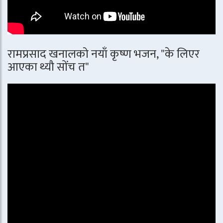
रामप्रसाद खनालको नयाँ कृष्ण भजन, "के लिएर
आएका थ्यौ सोंच त"