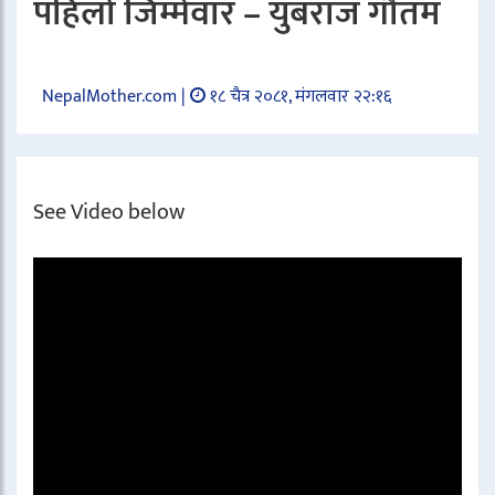
पहिलो जिम्मेवार – युबराज गौतम
NepalMother.com |
१८ चैत्र २०८१, मंगलवार २२:१६
See Video below