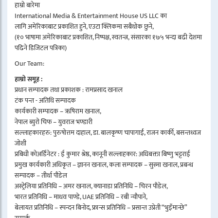
हाम्रो बारेमा
International Media & Entertainment House US LLC का
लागि अमेरिकाबाट प्रकाशित हुने, एउटा क्लिकमा सबैथोक छुने,
(१० भाषामा अमेरिकाबाट प्रकाशित, निष्पक्ष, स्वतन्त्र, संसारका १७५ भन्दा बढी देशमा
पढिने डिजिटल पत्रिका)
Our Team:
हाम्रो समूह :
प्रधान सम्पादक तथा प्रकाशक : रामप्रसाद खनाल
टंक पन्त - अतिथि सम्पादक
कार्यकारी सम्पादक – ऋषिराम खनाल,
नेपाल ब्युरो चिफ – युवराज भण्डारी
सल्लाहकारहरु: पुरुषोत्तम दाहाल, डा. बालकृष्ण चापागाईं, राजन कार्की, बसन्तध्वज
जोशी
प्रबिधी कोअर्डिनेटर : ई कुमार श्रेष्ठ, कानूनी सल्लाहकार: अधिबक्ता बिष्णु भट्टराई
प्रमुख कार्यकारी अधिकृत – ज्ञानन खनाल, कला सम्पादक – सुस्मा खनाल, प्रबन्ध
सम्पादक – तीर्था पौडेल
अस्ट्रेलिया प्रतिनिधि – अमर खनाल, क्यानाडा प्रतिनिधि – चिरन पौडेल,
भारत प्रतिनिधि – माधव पाण्डे, UAE प्रतिनिधि – रबी न्यौपाने,
बेलायत प्रतिनिधि – स्पन्दन बिनोद, फ्रान्स प्रतिनिधि – प्रसान्त उप्रेती “भुइँमान्छे”