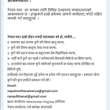
आबस्यकता !
नेपाल मदर डट कमका लागि विभिन्न देशहरुमा सम्बाददाताको
आबस्यकता छ । इच्छुकले हाम्रो इमेलमा आफ्नो बायोडाटा, फोटो सहित
सम्पर्क गर्न सक्नुहुन्छ ।
नेपाल मदर हाम्रो होइन तपाईँ पाठकहरू को हो, त्यसैले.....
१- समाचार बन्न लायक कुनै पनि विषय बस्तु भएमा,
२- कुनै पनि विषय बस्तुमा लेख रचना भएमा,
३- कुनै पनि सङ्घ संस्था वा सङ्गठनका प्रेस विज्ञप्तिहरू भएमा,
४- कहीँ कतै कुनै जन चासो र सरोकारको विषयको भिडियो वा क्लिप भएमा,
५- अन्तर्वार्ता बन्न लायक कुनै व्यक्तिको कुराकानी वा भनाइ भएमा (लिखित वा
भिडियो दुवै)
हामीलाई तल दिइएका दुई इमेल मा इमेल गरी पठाउन सक्नुहुन्छ । प्रकाशन योग्य
कुनै पनि कुरा हामीले प्रकाशन गर्ने छौँ ।
Email:
nepalmotheramerica@gmail.com
rampdkhanal@gmail.com
प्रधान कार्यालय: Winchester Virginia अमेरिका
नेपाल कार्यालय: नयाँ बानेश्वर काठमाडौं