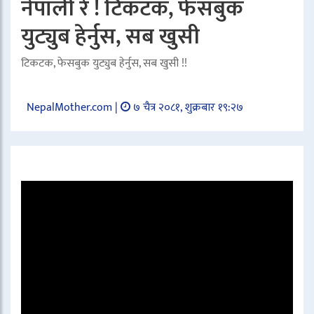
नेपाली रे ! टिकटक, फेसबुक
युट्युब हेर्नुस, सब खुसी
टिकटक, फेसबुक युट्युब हेर्नुस, सब खुसी !!
NepalMother.com |
७ चैत्र २०८१, शुक्रबार १९:२७