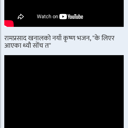
रामप्रसाद खनालको नयाँ कृष्ण भजन, "के लिएर
आएका थ्यौ सोंच त"