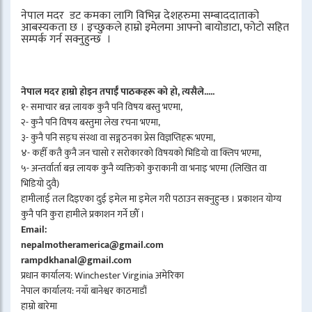
नेपाल मदर डट कमका लागि विभिन्न देशहरुमा सम्बाददाताको
आबस्यकता छ । इच्छुकले हाम्रो इमेलमा आफ्नो बायोडाटा, फोटो सहित
सम्पर्क गर्न सक्नुहुन्छ ।
नेपाल मदर हाम्रो होइन तपाईँ पाठकहरू को हो, त्यसैले.....
१- समाचार बन्न लायक कुनै पनि विषय बस्तु भएमा,
२- कुनै पनि विषय बस्तुमा लेख रचना भएमा,
३- कुनै पनि सङ्घ संस्था वा सङ्गठनका प्रेस विज्ञप्तिहरू भएमा,
४- कहीँ कतै कुनै जन चासो र सरोकारको विषयको भिडियो वा क्लिप भएमा,
५- अन्तर्वार्ता बन्न लायक कुनै व्यक्तिको कुराकानी वा भनाइ भएमा (लिखित वा
भिडियो दुवै)
हामीलाई तल दिइएका दुई इमेल मा इमेल गरी पठाउन सक्नुहुन्छ । प्रकाशन योग्य
कुनै पनि कुरा हामीले प्रकाशन गर्ने छौँ ।
Email:
nepalmotheramerica@gmail.com
rampdkhanal@gmail.com
प्रधान कार्यालय: Winchester Virginia अमेरिका
नेपाल कार्यालय: नयाँ बानेश्वर काठमाडौं
हाम्रो बारेमा