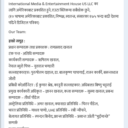
International Media & Entertainment House US LLC का
लागि अमेरिकाबाट प्रकाशित हुने, एउटा क्लिकमा सबैथोक छुने,
(१० भाषामा अमेरिकाबाट प्रकाशित, निष्पक्ष, स्वतन्त्र, संसारका १७५ भन्दा बढी देशमा
पढिने डिजिटल पत्रिका)
Our Team:
हाम्रो समूह :
प्रधान सम्पादक तथा प्रकाशक : रामप्रसाद खनाल
टंक पन्त - अतिथि सम्पादक
कार्यकारी सम्पादक – ऋषिराम खनाल,
नेपाल ब्युरो चिफ – युवराज भण्डारी
सल्लाहकारहरु: पुरुषोत्तम दाहाल, डा. बालकृष्ण चापागाईं, राजन कार्की, बसन्तध्वज
जोशी
प्रबिधी कोअर्डिनेटर : ई कुमार श्रेष्ठ, कानूनी सल्लाहकार: अधिबक्ता बिष्णु भट्टराई
प्रमुख कार्यकारी अधिकृत – ज्ञानन खनाल, कला सम्पादक – सुस्मा खनाल, प्रबन्ध
सम्पादक – तीर्था पौडेल
अस्ट्रेलिया प्रतिनिधि – अमर खनाल, क्यानाडा प्रतिनिधि – चिरन पौडेल,
भारत प्रतिनिधि – माधव पाण्डे, UAE प्रतिनिधि – रबी न्यौपाने,
बेलायत प्रतिनिधि – स्पन्दन बिनोद, फ्रान्स प्रतिनिधि – प्रसान्त उप्रेती “भुइँमान्छे”
सम्पर्क