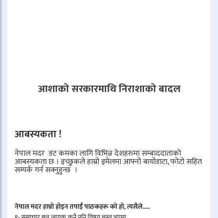
आशाको सरकारमाथि निराशाको बादल
आबस्यकता !
नेपाल मदर डट कमका लागि विभिन्न देशहरुमा सम्बाददाताको
आबस्यकता छ । इच्छुकले हाम्रो इमेलमा आफ्नो बायोडाटा, फोटो सहित
सम्पर्क गर्न सक्नुहुन्छ ।
नेपाल मदर हाम्रो होइन तपाईँ पाठकहरू को हो, त्यसैले.....
१- समाचार बन्न लायक कुनै पनि विषय बस्तु भएमा,