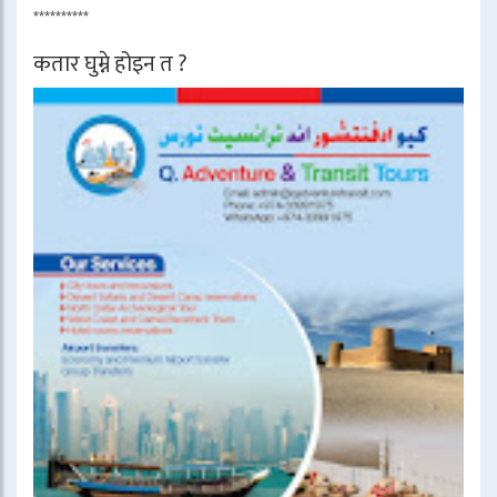
**********
कतार घुम्ने होइन त ?