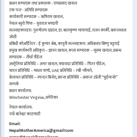
प्रधान सम्पादक तथा प्रकाशक : रामप्रसाद खनाल
टंक पन्त - अतिथि सम्पादक
कार्यकारी सम्पादक – ऋषिराम खनाल,
नेपाल ब्युरो चिफ – युवराज भण्डारी
सल्लाहकारहरु: पुरुषोत्तम दाहाल, डा. बालकृष्ण चापागाईं, राजन कार्की, बसन्तध्वज
जोशी
प्रबिधी कोअर्डिनेटर : ई कुमार श्रेष्ठ, कानूनी सल्लाहकार: अधिबक्ता बिष्णु भट्टराई
प्रमुख कार्यकारी अधिकृत – ज्ञानन खनाल, कला सम्पादक – सुस्मा खनाल, प्रबन्ध
सम्पादक – तीर्था पौडेल
अस्ट्रेलिया प्रतिनिधि – अमर खनाल, क्यानाडा प्रतिनिधि – चिरन पौडेल,
भारत प्रतिनिधि – माधव पाण्डे, UAE प्रतिनिधि – रबी न्यौपाने,
बेलायत प्रतिनिधि – स्पन्दन बिनोद, फ्रान्स प्रतिनिधि – प्रसान्त उप्रेती “भुइँमान्छे”
सम्पर्क
प्रधान कार्यालय:
Winchester Virginia, अमेरिका
नेपाल कार्यालय:
नयाँ बानेश्वर काठमाडौं
Email:
NepalMotherAmerica@gmail।com