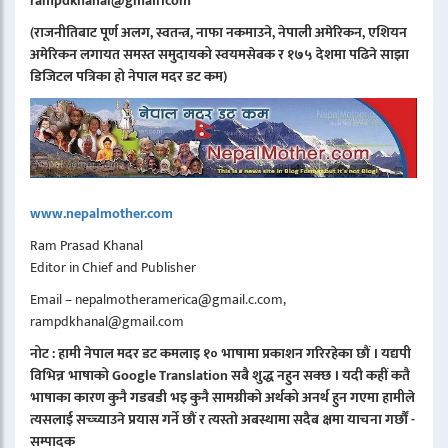
rampdkhanal@gmail।com
(राजनीतिबाट पूर्ण अलग, स्वतन्त्र, नाफा नकमाउने, नेपाली अमेरिकन, एशियन
अमेरिकन लगायत समस्त समुदायको स्वयमसेबक र १७५ देशमा पढिने साझा
डिजिटल पत्रिका हो नेपाल मदर डट कम)
www.nepalmother.com
Ram Prasad Khanal
Editor in Chief and Publisher
Email – nepalmotheramerica@gmail.c.com,
rampdkhanal@gmail.com
नोट : हामी नेपाल मदर डट कमलाइ १० भाषामा प्रकाशन गरिरहेका छौं । यद्यपी
विभिन्न भाषाको Google Translation सबै शुद्ध नहुन सक्छ । यदी कहीं कतै
भाषाका कारण कुनै गडबडी भइ कुनै सामग्रीको अर्थको अनर्थ हुन गएमा हामीले
त्यसलाई सच्च्याउने प्रयास गर्ने छौं र त्यस्तो अबस्थामा सदैब क्षमा याचना गर्छौं -
सम्पादक