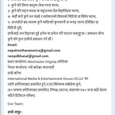
२- कुनै पनि विषय बस्तुमा लेख रचना भएमा,
३- कुनै पनि सङ्घ संस्था वा सङ्गठनका प्रेस विज्ञप्तिहरू भएमा,
४- कहीँ कतै कुनै जन चासो र सरोकारको विषयको भिडियो वा क्लिप भएमा,
५- अन्तर्वार्ता बन्न लायक कुनै व्यक्तिको कुराकानी वा भनाइ भएमा (लिखित वा
भिडियो दुवै)
हामीलाई तल दिइएका दुई इमेल मा इमेल गरी पठाउन सक्नुहुन्छ । प्रकाशन योग्य
कुनै पनि कुरा हामीले प्रकाशन गर्ने छौँ ।
Email:
nepalmotheramerica@gmail.com
rampdkhanal@gmail.com
प्रधान कार्यालय: Winchester Virginia अमेरिका
नेपाल कार्यालय: नयाँ बानेश्वर काठमाडौं
हाम्रो बारेमा
International Media & Entertainment House US LLC का
लागि अमेरिकाबाट प्रकाशित हुने, एउटा क्लिकमा सबैथोक छुने,
(१० भाषामा अमेरिकाबाट प्रकाशित, निष्पक्ष, स्वतन्त्र, संसारका १७५ भन्दा बढी देशमा
पढिने डिजिटल पत्रिका)
Our Team:
हाम्रो समूह :