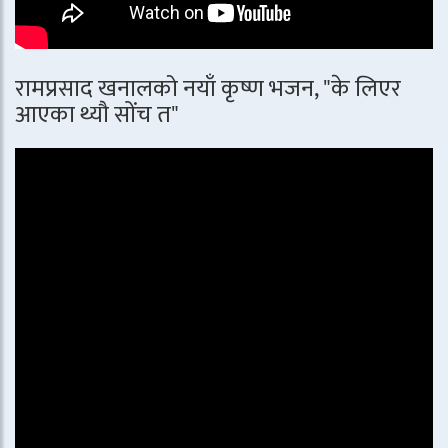
रामप्रसाद खनालको नयाँ कृष्ण भजन, "के लिएर
आएका थ्यौ सोंच त"