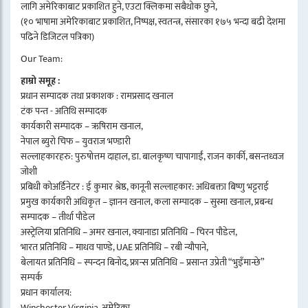
लागि अमेरिकाबाट प्रकाशित हुने, एउटा क्लिकमा सबैथोक छुने,
(१० भाषामा अमेरिकाबाट प्रकाशित, निष्पक्ष, स्वतन्त्र, संसारका १७५ भन्दा बढी देशमा
पढिने डिजिटल पत्रिका)
Our Team:
हाम्रो समूह :
प्रधान सम्पादक तथा प्रकाशक : रामप्रसाद खनाल
टंक पन्त - अतिथि सम्पादक
कार्यकारी सम्पादक – ऋषिराम खनाल,
नेपाल ब्युरो चिफ – युवराज भण्डारी
सल्लाहकारहरु: पुरुषोत्तम दाहाल, डा. बालकृष्ण चापागाईं, राजन कार्की, बसन्तध्वज
जोशी
प्रबिधी कोअर्डिनेटर : ई कुमार श्रेष्ठ, कानूनी सल्लाहकार: अधिबक्ता बिष्णु भट्टराई
प्रमुख कार्यकारी अधिकृत – ज्ञानन खनाल, कला सम्पादक – सुस्मा खनाल, प्रबन्ध
सम्पादक – तीर्था पौडेल
अस्ट्रेलिया प्रतिनिधि – अमर खनाल, क्यानाडा प्रतिनिधि – चिरन पौडेल,
भारत प्रतिनिधि – माधव पाण्डे, UAE प्रतिनिधि – रबी न्यौपाने,
बेलायत प्रतिनिधि – स्पन्दन बिनोद, फ्रान्स प्रतिनिधि – प्रसान्त उप्रेती “भुइँमान्छे”
सम्पर्क
प्रधान कार्यालय:
Winchester Virginia, अमेरिका