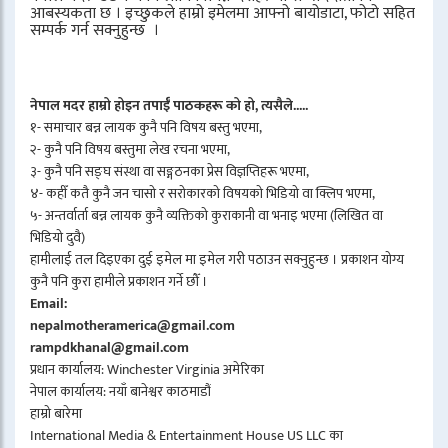
आबस्यकता छ । इच्छुकले हाम्रो इमेलमा आफ्नो बायोडाटा, फोटो सहित
सम्पर्क गर्न सक्नुहुन्छ ।
नेपाल मदर हाम्रो होइन तपाईँ पाठकहरू को हो, त्यसैले.....
१- समाचार बन्न लायक कुनै पनि विषय बस्तु भएमा,
२- कुनै पनि विषय बस्तुमा लेख रचना भएमा,
३- कुनै पनि सङ्घ संस्था वा सङ्गठनका प्रेस विज्ञप्तिहरू भएमा,
४- कहीँ कतै कुनै जन चासो र सरोकारको विषयको भिडियो वा क्लिप भएमा,
५- अन्तर्वार्ता बन्न लायक कुनै व्यक्तिको कुराकानी वा भनाइ भएमा (लिखित वा
भिडियो दुवै)
हामीलाई तल दिइएका दुई इमेल मा इमेल गरी पठाउन सक्नुहुन्छ । प्रकाशन योग्य
कुनै पनि कुरा हामीले प्रकाशन गर्ने छौँ ।
Email:
nepalmotheramerica@gmail.com
rampdkhanal@gmail.com
प्रधान कार्यालय: Winchester Virginia अमेरिका
नेपाल कार्यालय: नयाँ बानेश्वर काठमाडौं
हाम्रो बारेमा
International Media & Entertainment House US LLC का