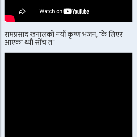
रामप्रसाद खनालको नयाँ कृष्ण भजन, "के लिएर
आएका थ्यौ सोंच त"