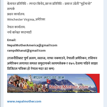
बेलायत प्रतिनिधि – स्पन्दन बिनोद, फ्रान्स प्रतिनिधि – प्रसान्त उप्रेती “भुइँमान्छे”
सम्पर्क
प्रधान कार्यालय:
Winchester Virginia, अमेरिका
नेपाल कार्यालय:
नयाँ बानेश्वर काठमाडौं
Email:
NepalMotherAmerica@gmail।com
rampdkhanal@gmail।com
(राजनीतिबाट पूर्ण अलग, स्वतन्त्र, नाफा नकमाउने, नेपाली अमेरिकन, एशियन
अमेरिकन लगायत समस्त समुदायको स्वयमसेबक र १७५ देशमा पढिने साझा
डिजिटल पत्रिका हो नेपाल मदर डट कम)
www.nepalmother.com