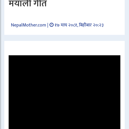
मयाली गीत
NepalMother.com |
१७ माघ २०८१, बिहीबार २०:२३