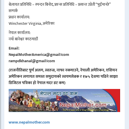
बेलायत प्रतिनिधि – स्पन्दन बिनोद, फ्रान्स प्रतिनिधि – प्रसान्त उप्रेती “भुइँमान्छे”
सम्पर्क
प्रधान कार्यालय:
Winchester Virginia, अमेरिका
नेपाल कार्यालय:
नयाँ बानेश्वर काठमाडौं
Email:
NepalMotherAmerica@gmail।com
rampdkhanal@gmail।com
(राजनीतिबाट पूर्ण अलग, स्वतन्त्र, नाफा नकमाउने, नेपाली अमेरिकन, एशियन
अमेरिकन लगायत समस्त समुदायको स्वयमसेबक र १७५ देशमा पढिने साझा
डिजिटल पत्रिका हो नेपाल मदर डट कम)
www.nepalmother.com