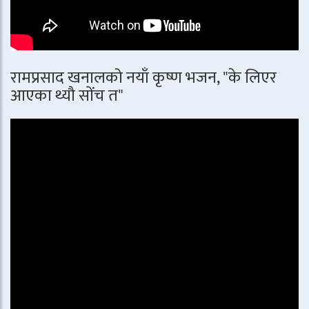
रामप्रसाद खनालको नयाँ कृष्ण भजन, "के लिएर
आएका थ्यौ सोंच त"