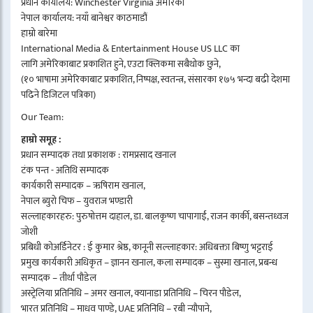
प्रधान कार्यालय: Winchester Virginia अमेरिका
नेपाल कार्यालय: नयाँ बानेश्वर काठमाडौं
हाम्रो बारेमा
International Media & Entertainment House US LLC का
लागि अमेरिकाबाट प्रकाशित हुने, एउटा क्लिकमा सबैथोक छुने,
(१० भाषामा अमेरिकाबाट प्रकाशित, निष्पक्ष, स्वतन्त्र, संसारका १७५ भन्दा बढी देशमा
पढिने डिजिटल पत्रिका)
Our Team:
हाम्रो समूह :
प्रधान सम्पादक तथा प्रकाशक : रामप्रसाद खनाल
टंक पन्त - अतिथि सम्पादक
कार्यकारी सम्पादक – ऋषिराम खनाल,
नेपाल ब्युरो चिफ – युवराज भण्डारी
सल्लाहकारहरु: पुरुषोत्तम दाहाल, डा. बालकृष्ण चापागाईं, राजन कार्की, बसन्तध्वज
जोशी
प्रबिधी कोअर्डिनेटर : ई कुमार श्रेष्ठ, कानूनी सल्लाहकार: अधिबक्ता बिष्णु भट्टराई
प्रमुख कार्यकारी अधिकृत – ज्ञानन खनाल, कला सम्पादक – सुस्मा खनाल, प्रबन्ध
सम्पादक – तीर्था पौडेल
अस्ट्रेलिया प्रतिनिधि – अमर खनाल, क्यानाडा प्रतिनिधि – चिरन पौडेल,
भारत प्रतिनिधि – माधव पाण्डे, UAE प्रतिनिधि – रबी न्यौपाने,