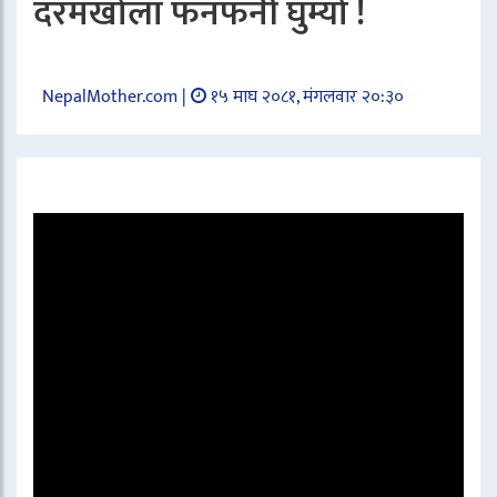
दरमखोला फनफनी घुम्यो !
NepalMother.com |
१५ माघ २०८१, मंगलवार २०:३०