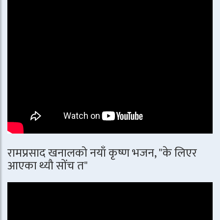
रामप्रसाद खनालको नयाँ कृष्ण भजन, "के लिएर
आएका थ्यौ सोंच त"