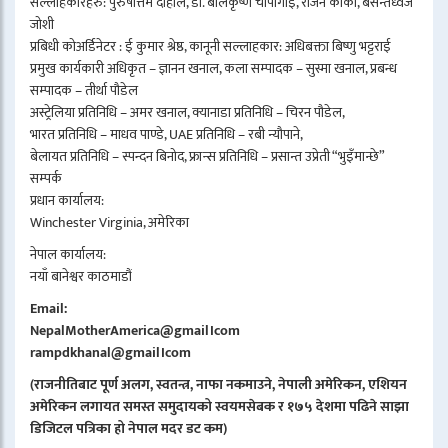
सल्लाहकारहरु: पुरुषोत्तम दाहाल, डा. बालकृष्ण चापागाईं, राजन कार्की, बसन्तध्वज
जोशी
प्रबिधी कोअर्डिनेटर : ई कुमार श्रेष्ठ, कानूनी सल्लाहकार: अधिबक्ता बिष्णु भट्टराई
प्रमुख कार्यकारी अधिकृत – ज्ञानन खनाल, कला सम्पादक – सुस्मा खनाल, प्रबन्ध
सम्पादक – तीर्था पौडेल
अस्ट्रेलिया प्रतिनिधि – अमर खनाल, क्यानाडा प्रतिनिधि – चिरन पौडेल,
भारत प्रतिनिधि – माधव पाण्डे, UAE प्रतिनिधि – रबी न्यौपाने,
बेलायत प्रतिनिधि – स्पन्दन बिनोद, फ्रान्स प्रतिनिधि – प्रसान्त उप्रेती “भुइँमान्छे”
सम्पर्क
प्रधान कार्यालय:
Winchester Virginia, अमेरिका
नेपाल कार्यालय:
नयाँ बानेश्वर काठमाडौं
Email:
NepalMotherAmerica@gmail।com
rampdkhanal@gmail।com
(राजनीतिबाट पूर्ण अलग, स्वतन्त्र, नाफा नकमाउने, नेपाली अमेरिकन, एशियन
अमेरिकन लगायत समस्त समुदायको स्वयमसेबक र १७५ देशमा पढिने साझा
डिजिटल पत्रिका हो नेपाल मदर डट कम)