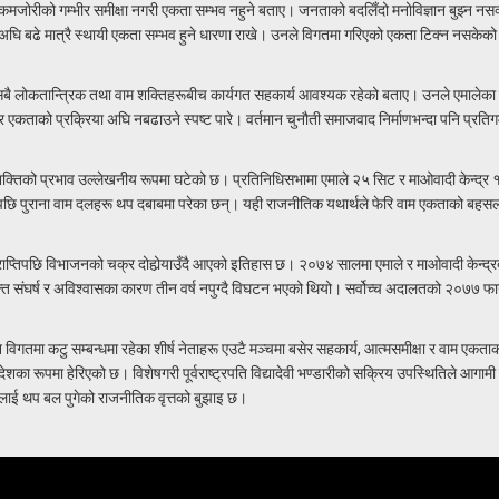
 कमजोरीको गम्भीर समीक्षा नगरी एकता सम्भव नहुने बताए। जनताको बदलिँदो मनोविज्ञान बुझ्न नसक
 अघि बढे मात्रै स्थायी एकता सम्भव हुने धारणा राखे। उनले विगतमा गरिएको एकता टिक्न नसकेक
ुद्ध सबै लोकतान्त्रिक तथा वाम शक्तिहरूबीच कार्यगत सहकार्य आवश्यक रहेको बताए। उनले एमालेका
गरेर एकताको प्रक्रिया अघि नबढाउने स्पष्ट पारे। वर्तमान चुनौती समाजवाद निर्माणभन्दा पनि प्रति
क्तिको प्रभाव उल्लेखनीय रूपमा घटेको छ। प्रतिनिधिसभामा एमाले २५ सिट र माओवादी केन्द्र
गरेपछि पुराना वाम दलहरू थप दबाबमा परेका छन्। यही राजनीतिक यथार्थले फेरि वाम एकताको बह
राप्तिपछि विभाजनको चक्र दोहोर्‍याउँदै आएको इतिहास छ। २०७४ सालमा एमाले र माओवादी केन्द्
ति संघर्ष र अविश्वासका कारण तीन वर्ष नपुग्दै विघटन भएको थियो। सर्वोच्च अदालतको २०७७ फ
गतमा कटु सम्बन्धमा रहेका शीर्ष नेताहरू एउटै मञ्चमा बसेर सहकार्य, आत्मसमीक्षा र वाम एकता
ेशका रूपमा हेरिएको छ। विशेषगरी पूर्वराष्ट्रपति विद्यादेवी भण्डारीको सक्रिय उपस्थितिले आगामी
ानलाई थप बल पुगेको राजनीतिक वृत्तको बुझाइ छ।