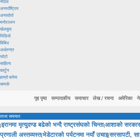
नेपाल
अन्तर्राष्ट्रिय
अन्तर्वार्ता
मनोरञ्जन
खेलकुद
भिडियो
बिबिध
अर्थतन्त्र
फोटो
साहित्य
कार्टुन
हाम्रो बारेमा
सम्पर्क
गृह पृष्ठ
सम्पादकीय
समाचार
लेख / रचना
अमेरिका
न
ताजा समाचार
इरानमा मृत्युदण्ड बढेको भन्दै राष्ट्रसंघको चिन्ता
आशाको सरकारम
|
|
प्रणाली अस्तव्यस्त
भेडेटारको पर्यटनमा नयाँ उचाइ
सरसापटी, साथ
|
|