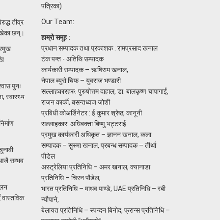
पत्रिका)
Our Team:
ुद्ध तीव्र
ाखेका छन्।
हाम्रो समूह :
प्रधान सम्पादक तथा प्रकाशक : रामप्रसाद खनाल
्रमुख
टंक पन्त - अतिथि सम्पादक
खि
कार्यकारी सम्पादक – ऋषिराम खनाल,
नेपाल ब्युरो चिफ – युवराज भण्डारी
्वास पुनः
सल्लाहकारहरु: पुरुषोत्तम दाहाल, डा. बालकृष्ण चापागाईं,
, स्वास्थ्य
राजन कार्की, बसन्तध्वज जोशी
प्रबिधी कोअर्डिनेटर : ई कुमार श्रेष्ठ, कानूनी
िर्माण
सल्लाहकार: अधिबक्ता बिष्णु भट्टराई
प्रमुख कार्यकारी अधिकृत – ज्ञानन खनाल, कला
सम्पादक – सुस्मा खनाल, प्रबन्ध सम्पादक – तीर्था
चुनावी
पौडेल
 आजै सम्भव
अस्ट्रेलिया प्रतिनिधि – अमर खनाल, क्यानाडा
प्रतिनिधि – चिरन पौडेल,
ोलन
भारत प्रतिनिधि – माधव पाण्डे, UAE प्रतिनिधि – रबी
ै वास्तविक
न्यौपाने,
बेलायत प्रतिनिधि – स्पन्दन बिनोद, फ्रान्स प्रतिनिधि –