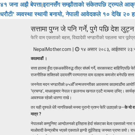
४१ जना अझै बेपत्ता
इरानसँग सम्झौताको संकेतपछि ट्रम्पले आक
|
धरौटी’ व्यवस्था स्थायी बनायो, नेपाली आवेदकले १० देखि २० हजा
सत्तामा पुग्न जे पनि गर्ने, पुगे पछि देश लुट
फेरि वाम एकताको बहस, विद्यादेवी भण्डारीको पहलमा चार पूर्वप्र
NepalMother.com |
१४ असार २०८३, आईतवार २३:
काठमाडौं ।
सत्ता हातमा हुँदा एकअर्काविरुद्ध तीव्र संघर्ष गर्ने, सरकारबाट बाहिरिएपछि 
राजनीतिक शक्तिको उदयसँगै परम्परागत वाम दलहरू कमजोर बनेपछि सत्ता 
जननेता मदन भण्डारीको ७५औँ जन्मजयन्तीका अवसरमा काठमाडौंमा आयोजित कार्य
‘प्रचण्ड’, माधवकुमार नेपाल र झलनाथ खनाल एउटै मञ्चमा उभिए। कार्यक्रममा अ
आवश्यक रहेको धारणा राखे।
तर यही दृश्यले धेरै नागरिकको मनमा पुरानो प्रश्न फेरि उठाएको छ—
के यो व
मात्र ?
नेपालको कम्युनिष्ट आन्दोलनको इतिहास हेर्दा संकटका बेला एकताको ना
माओवादी केन्द्रबीच भएको एकताले झण्डै दुईतिहाइ जनमत प्राप्त गर्‍यो। रा