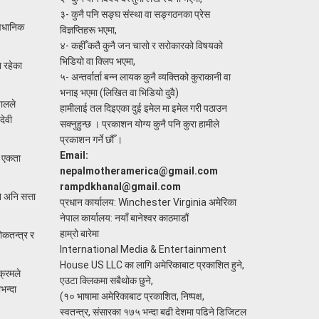
३- कुनै पनि सङ्घ संस्था वा सङ्गठनका प्रेस
वैधानिक
विज्ञप्तिहरू भएमा,
४- कहीँ कतै कुनै जन चासो र सरोकारको विषयको
भिडियो वा क्लिप भएमा,
ा रहेका
५- अन्तर्वार्ता बन्न लायक कुनै व्यक्तिको कुराकानी वा
भनाइ भएमा (लिखित वा भिडियो दुवै)
पालले
हामीलाई तल दिइएका दुई इमेल मा इमेल गरी पठाउन
देवी
सक्नुहुन्छ । प्रकाशन योग्य कुनै पनि कुरा हामीले
प्रकाशन गर्ने छौँ ।
Email:
ो एकता
nepalmotheramerica@gmail.com
rampdkhanal@gmail.com
 अनि सत्ता
प्रधान कार्यालय: Winchester Virginia अमेरिका
नेपाल कार्यालय: नयाँ बानेश्वर काठमाडौं
हाम्रो बारेमा
ोकतन्त्र र
International Media & Entertainment
House US LLC का लागि अमेरिकाबाट प्रकाशित हुने,
क्रमले
एउटा क्लिकमा सबैथोक छुने,
भन्दा
(१० भाषामा अमेरिकाबाट प्रकाशित, निष्पक्ष,
स्वतन्त्र, संसारका १७५ भन्दा बढी देशमा पढिने डिजिटल