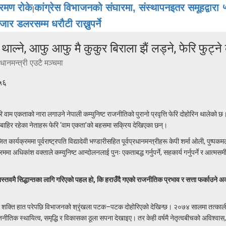
्रमण रोके
कांग्रेस विभाजनको संघारमा, संस्थापनइतर समूहद्व
|
र डलरसम्म धरौटी राख्नुपर्ने
्न थाल्ने, आफु आफु मै कुकुर बिराला झैं लड्ने, फेरि फुट्ने
धानमन्त्री एउटै मञ्चमा
५६
फेरि वाम एकताको नारा लगाउने नेपाली कम्युनिष्ट राजनीतिको पुरानो प्रवृत्ति फेरि दोहोरिन थालेको छ
बाहिर रहेका नेताहरू फेरि ‘वाम एकता’को बहसमा सक्रिय देखिएका छन्।
क्रममा पूर्वराष्ट्रपति विद्यादेवी भण्डारीसहित पूर्वप्रधानमन्त्रीहरू केपी शर्मा ओली, पुष्पक
धिकांश वक्ताले कम्युनिष्ट आन्दोलनलाई पुनः एकताबद्ध गर्नुपर्ने, सहकार्य गर्नुपर्ने र आत्मसमीक
ास्तवमै सिद्धान्तका लागि गरिएको पहल हो, कि हराउँदै गएको राजनीतिक प्रभाव र सत्ता फर्काउने अर
रा र शक्ति हात परेपछि विभाजनको श्रृंखला पटक–पटक दोहोरिएको देखिन्छ। २०७४ सालमा तत्काल
जनीतिक स्थायित्व, समृद्धि र विकासका ठूला सपना देखाइए। तर केही वर्षमै नेतृत्वबीचको अविश्वास