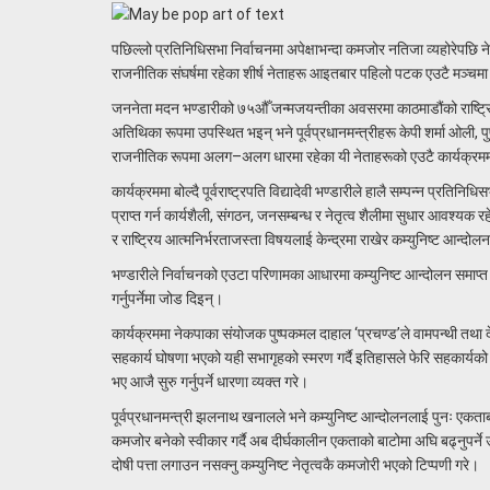
पछिल्लो प्रतिनिधिसभा निर्वाचनमा अपेक्षाभन्दा कमजोर नतिजा व्यहोरेपछि 
राजनीतिक संघर्षमा रहेका शीर्ष नेताहरू आइतबार पहिलो पटक एउटै मञ्चमा
जननेता मदन भण्डारीको ७५औँ जन्मजयन्तीका अवसरमा काठमाडौंको राष्ट्रिय सभ
अतिथिका रूपमा उपस्थित भइन् भने पूर्वप्रधानमन्त्रीहरू केपी शर्मा ओल
राजनीतिक रूपमा अलग–अलग धारमा रहेका यी नेताहरूको एउटै कार्यक्रममा
कार्यक्रममा बोल्दै पूर्वराष्ट्रपति विद्यादेवी भण्डारीले हालै सम्पन्न प्
प्राप्त गर्न कार्यशैली, संगठन, जनसम्बन्ध र नेतृत्व शैलीमा सुधार आवश्यक रहे
र राष्ट्रिय आत्मनिर्भरताजस्ता विषयलाई केन्द्रमा राखेर कम्युनिष्ट आन्दो
भण्डारीले निर्वाचनको एउटा परिणामका आधारमा कम्युनिष्ट आन्दोलन समाप्त 
गर्नुपर्नेमा जोड दिइन्।
कार्यक्रममा नेकपाका संयोजक पुष्पकमल दाहाल ‘प्रचण्ड’ले वामपन्थी तथा
सहकार्य घोषणा भएको यही सभागृहको स्मरण गर्दै इतिहासले फेरि सहकार्यक
भए आजै सुरु गर्नुपर्ने धारणा व्यक्त गरे।
पूर्वप्रधानमन्त्री झलनाथ खनालले भने कम्युनिष्ट आन्दोलनलाई पुनः एकता
कमजोर बनेको स्वीकार गर्दै अब दीर्घकालीन एकताको बाटोमा अघि बढ्नुपर्ने
दोषी पत्ता लगाउन नसक्नु कम्युनिष्ट नेतृत्वकै कमजोरी भएको टिप्पणी गरे।