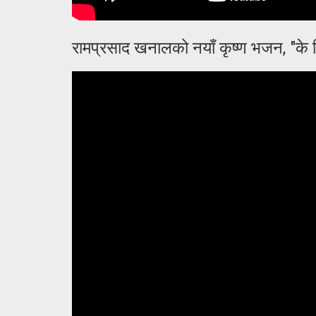
रामप्रसाद खनालको नयाँ कृष्ण भजन, "के 