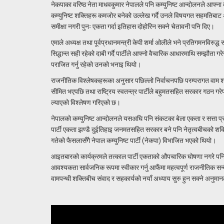
नेकपाका वरिष्ठ नेता माधवकुमार नेपालले पनि कम्युनिष्ट आन्दोलनले आफ्ना
कम्युनिष्ट शक्तिहरू कमजोर बनेको उल्लेख गर्दै उनले विषयगत सहमतिबाट
समीक्षा नगरी पुनः एकता गर्दा इतिहास दोहोरिन सक्ने चेतावनी पनि दिए।
एमाले अध्यक्ष तथा पूर्वप्रधानमन्त्री केपी शर्मा ओलीले भने प्रतिगमनविर
सिद्धान्त सही रहेको दाबी गर्दै पार्टीले आफ्नो वैचारिक आधारमाथि सम्झौता 
पराजित गर्नु रहेको उनको भनाइ थियो।
राजनीतिक विश्लेषकहरूका अनुसार पछिल्लो निर्वाचनपछि परम्परागत वाम श
सीमित भएपछि तथा राष्ट्रिय स्वतन्त्र पार्टीले बहुमतसहित सरकार गठन 
ल्याएको विश्लेषण गरिएको छ।
नेपालको कम्युनिष्ट आन्दोलनले यसअघि पनि संकटका बेला एकता र सत्ता प्
पार्टी एकता झण्डै दुईतिहाइ जनमतसहित सरकार बने पनि नेतृत्वबीचको शक्
गतेको फैसलासँगै नेपाल कम्युनिष्ट पार्टी (नेकपा) विभाजित भएको थियो।
आइतबारको कार्यक्रमले तत्काल पार्टी एकताको औपचारिक घोषणा नगरे पनि वि
आवश्यकता सार्वजनिक रूपमा स्वीकार गर्नु आफैंमा महत्वपूर्ण राजनीतिक सन्द
वामपन्थी शक्तिबीच संवाद र सहकार्यको नयाँ अध्याय सुरु हुन सक्ने अनुम