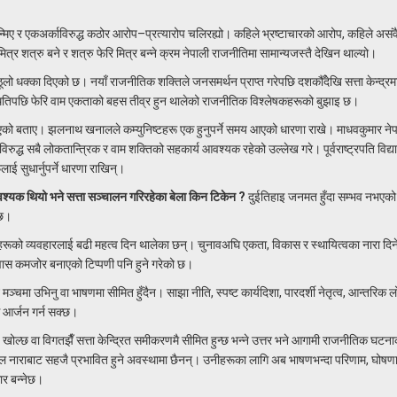
्मिए र एकअर्काविरुद्ध कठोर आरोप–प्रत्यारोप चलिरह्यो। कहिले भ्रष्टाचारको आरोप, कहिले असं
र शत्रु बने र शत्रु फेरि मित्र बन्ने क्रम नेपाली राजनीतिमा सामान्यजस्तै देखिन थाल्यो।
लो धक्का दिएको छ। नयाँ राजनीतिक शक्तिले जनसमर्थन प्राप्त गरेपछि दशकौँदेखि सत्ता केन्द्रम
ितिपछि फेरि वाम एकताको बहस तीव्र हुन थालेको राजनीतिक विश्लेषकहरूको बुझाइ छ।
भएको बताए। झलनाथ खनालले कम्युनिष्टहरू एक हुनुपर्ने समय आएको धारणा राखे। माधवकुमार ने
रुद्ध सबै लोकतान्त्रिक र वाम शक्तिको सहकार्य आवश्यक रहेको उल्लेख गरे। पूर्वराष्ट्रपति विद्या
ाई सुधार्नुपर्ने धारणा राखिन्।
्यक थियो भने सत्ता सञ्चालन गरिरहेका बेला किन टिकेन ?
दुईतिहाइ जनमत हुँदा सम्भव नभएक
्छ।
रूको व्यवहारलाई बढी महत्व दिन थालेका छन्। चुनावअघि एकता, विकास र स्थायित्वका नारा दिने
्वास कमजोर बनाएको टिप्पणी पनि हुने गरेको छ।
ा उभिनु वा भाषणमा सीमित हुँदैन। साझा नीति, स्पष्ट कार्यदिशा, पारदर्शी नेतृत्व, आन्तरिक ल
स आर्जन गर्न सक्छ।
्छ वा विगतझैँ सत्ता केन्द्रित समीकरणमै सीमित हुन्छ भन्ने उत्तर भने आगामी राजनीतिक घटना
ल नाराबाट सहजै प्रभावित हुने अवस्थामा छैनन्। उनीहरूका लागि अब भाषणभन्दा परिणाम, घोषणा
ार बन्नेछ।