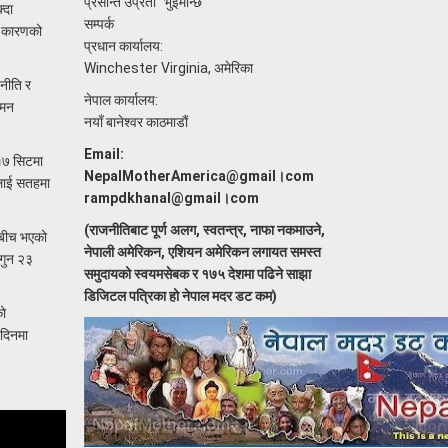
प्रसान्त उप्रेती “भुइँमान्छे”
्दा
सम्पर्क
ो कारणको
प्रधान कार्यालय:
Winchester Virginia, अमेरिका
 नीति र
नेपाल कार्यालय:
गमन
नयाँ बानेश्वर काठमाडौं
Email:
 १७ सिटमा
NepalMotherAmerica@gmail।com
सलाई सतहमा
rampdkhanal@gmail।com
(राजनीतिबाट पूर्ण अलग, स्वतन्त्र, नाफा नकमाउने,
रबीच भएको
नेपाली अमेरिकन, एशियन अमेरिकन लगायत समस्त
ागुन २३
समुदायको स्वयमसेबक र १७५ देशमा पढिने साझा
डिजिटल पत्रिका हो नेपाल मदर डट कम)
को
 दिनमा