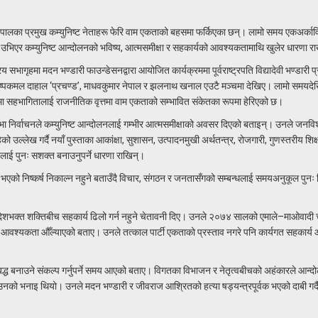
नेपालका प्रमुख कम्युनिष्ट नेताहरू फेरि वाम एकताको बहसमा फर्किएका छन्। लामो समय एकअर्काविर
 उभिएर कम्युनिष्ट आन्दोलनको भविष्य, आत्मसमीक्षा र सहकार्यको आवश्यकतामाथि खुलेर धारणा र
ागृहमा मदन भण्डारी फाउन्डेसनद्वारा आयोजित कार्यक्रममा पूर्वराष्ट्रपति विद्यादेवी भण्डारी प
ी, पुष्पकमल दाहाल ‘प्रचण्ड’, माधवकुमार नेपाल र झलनाथ खनाल एउटै मञ्चमा देखिए। लामो समयदे
 सहभागितालाई राजनीतिक वृत्तमा वाम एकताको सम्भावित संकेतका रूपमा हेरिएको छ।
रतिनिधिसभा निर्वाचनले कम्युनिष्ट आन्दोलनलाई गम्भीर आत्मसमीक्षाको अवसर दिएको बताइन्। उनले जनविश
को उल्लेख गर्दै नयाँ पुस्ताका आकांक्षा, सुशासन, उत्पादनमुखी अर्थतन्त्र, रोजगारी, गुणस्तरीय शिक्षा
लनलाई पुनः सशक्त बनाउनुपर्ने धारणा राखिन्।
भएको निष्कर्ष निकाल्न नहुने बताउँदै विचार, संगठन र जनतासँगको सम्बन्धलाई समयअनुकूल पुनः न
 देशभक्त शक्तिबीच सहकार्य ढिलो गर्न नहुने चेतावनी दिए। उनले २०७४ सालको एमाले–माओवादी 
ो आवश्यकता औँल्याएको बताए। उनले तत्काल पार्टी एकताको प्रस्ताव नगरे पनि कार्यगत सहकार्य
बद्ध बनाउने संकल्प गर्नुपर्ने समय आएको बताए। विगतका विभाजन र नेतृत्वबीचको अहंकारले आन्द
 उनको भनाइ थियो। उनले मदन भण्डारी र जीवराज आश्रितको हत्या षड्यन्त्रपूर्वक भएको दाबी गर्द