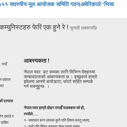
ारा ५५१ सदस्यीय मूल आयोजक समिति गठन
अमेरिकाले ‘भिसा
|
 कम्युनिस्टहरु फेरि एक हुने रे !
चुनावी धक्कापछि
आबस्यकता !
। नयाँ
नेपाल मदर डट कमका लागि विभिन्न देशहरुमा
सम्बाददाताको आबस्यकता छ । इच्छुकले हाम्रो
मल दाहाल
इमेलमा आफ्नो बायोडाटा, फोटो सहित सम्पर्क
्षा
गर्न सक्नुहुन्छ ।
्को प्रयास
नेपाल मदर हाम्रो होइन तपाईँ पाठकहरू को हो,
त्यसैले.....
ीन एमाले र
१- समाचार बन्न लायक कुनै पनि विषय बस्तु भएमा,
, शक्ति
२- कुनै पनि विषय बस्तुमा लेख रचना भएमा,