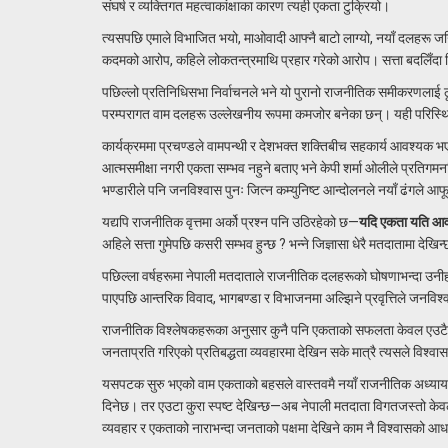
संघर्ष र व्यक्तिगत महत्वाकांक्षाका कारण त्यही एकता टुक्रियो।
त्यसपछि एमाले विभाजित भयो, माओवादी आफ्नै बाटो लाग्यो, नयाँ दलहरू जन
कदमको आरोप, कहिले लोकतन्त्रमाथि प्रहार गरेको आरोप। सत्ता बदलिँदा मित्
पछिल्लो प्रतिनिधिसभा निर्वाचनले भने यो पुरानो राजनीतिक समीकरणलाई ठू
परम्परागत वाम दलहरू उल्लेखनीय रूपमा कमजोर बनेका छन्। यही परिस्थ
कार्यक्रममा प्रचण्डले वामपन्थी र देशभक्त शक्तिबीच सहकार्य आवश्यक 
आत्मसमीक्षा नगरी एकता सम्भव नहुने बताए भने केपी शर्मा ओलीले प्रतिगमनवि
भण्डारीले पनि जनविश्वास पुनः जित्न कम्युनिष्ट आन्दोलनले नयाँ ढंगले आफूल
यद्यपि राजनीतिक वृत्तमा अर्को प्रश्न पनि उठिरहेको छ—
यदि एकता यति आवश
अहिले सत्ता गुमेपछि कसरी सम्भव हुन्छ ? भन्ने जिज्ञासा धेरै मतदातामा देखिन
पछिल्ला वर्षहरूमा नेपाली मतदाताले राजनीतिक दलहरूको घोषणाभन्दा उनीह
पाएपछि आन्तरिक विवाद, भागबण्डा र विभाजनमा अल्झिने प्रवृत्तिले जनविश
राजनीतिक विश्लेषकहरूका अनुसार कुनै पनि एकताको सफलता केवल एउटै मञ्चम
जनताप्रति गरिएको प्रतिबद्धता व्यवहारमा देखिन सके मात्रै त्यसले विश्वा
यसपटक सुरु भएको वाम एकताको बहसले वास्तवमै नयाँ राजनीतिक अध्याय खोल
दिनेछ। तर एउटा कुरा स्पष्ट देखिन्छ—अब नेपाली मतदाता विगतजस्तो केव
व्यवहार र एकताको नाराभन्दा जनताको पक्षमा देखिने काम नै विश्वासको आध