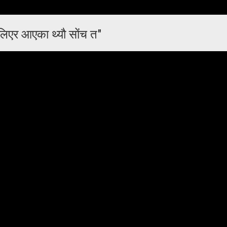
लिएर आएका थ्यौ सोंच त"