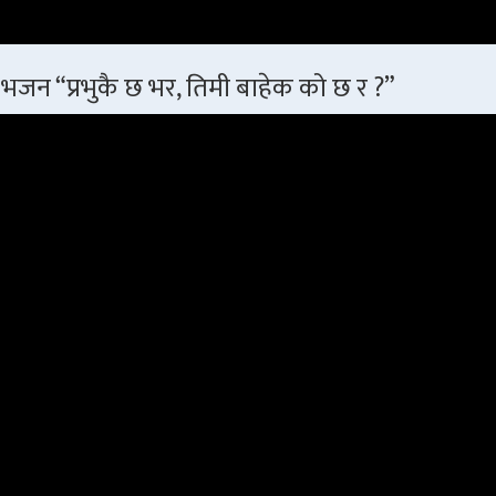
भजन “प्रभुकै छ भर, तिमी बाहेक को छ र ?”