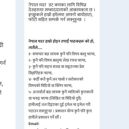
नेपाल मदर डट कमका लागि विभिन्न
देशहरुमा सम्बाददाताको आबस्यकता छ ।
इच्छुकले हाम्रो इमेलमा आफ्नो बायोडाटा,
फोटो सहित सम्पर्क गर्न सक्नुहुन्छ ।
नेपाल मदर हाम्रो होइन तपाईँ पाठकहरू को हो,
ढी
त्यसैले.....
१- समाचार बन्न लायक कुनै पनि विषय बस्तु भएमा,
२- कुनै पनि विषय बस्तुमा लेख रचना भएमा,
र्न
३- कुनै पनि सङ्घ संस्था वा सङ्गठनका प्रेस
विज्ञप्तिहरू भएमा,
४- कहीँ कतै कुनै जन चासो र सरोकारको
ल,
विषयको भिडियो वा क्लिप भएमा,
ो
५- अन्तर्वार्ता बन्न लायक कुनै व्यक्तिको कुराकानी
वा भनाइ भएमा (लिखित वा भिडियो दुवै)
हामीलाई तल दिइएका दुई इमेल मा इमेल गरी
पठाउन सक्नुहुन्छ । प्रकाशन योग्य कुनै पनि कुरा
हामीले प्रकाशन गर्ने छौँ ।
Email: