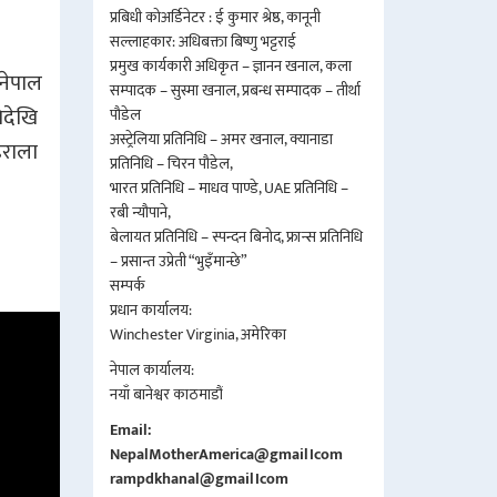
प्रबिधी कोअर्डिनेटर : ई कुमार श्रेष्ठ, कानूनी
सल्लाहकार: अधिबक्ता बिष्णु भट्टराई
प्रमुख कार्यकारी अधिकृत – ज्ञानन खनाल, कला
सम्पादक – सुस्मा खनाल, प्रबन्ध सम्पादक – तीर्था
पौडेल
अस्ट्रेलिया प्रतिनिधि – अमर खनाल, क्यानाडा
प्रतिनिधि – चिरन पौडेल,
भारत प्रतिनिधि – माधव पाण्डे, UAE प्रतिनिधि –
रबी न्यौपाने,
बेलायत प्रतिनिधि – स्पन्दन बिनोद, फ्रान्स प्रतिनिधि
– प्रसान्त उप्रेती “भुइँमान्छे”
सम्पर्क
प्रधान कार्यालय:
Winchester Virginia, अमेरिका
नेपाल कार्यालय:
नयाँ बानेश्वर काठमाडौं
Email:
NepalMotherAmerica@gmail।com
rampdkhanal@gmail।com