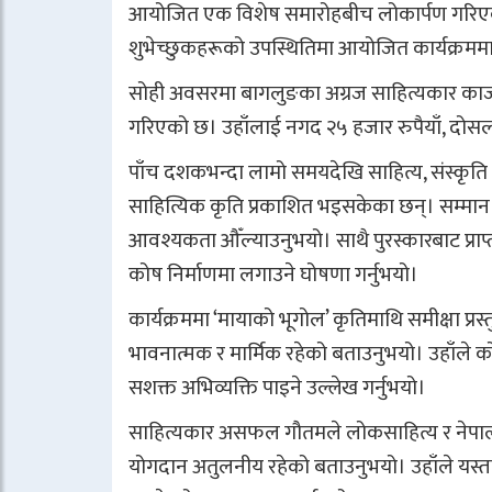
आयोजित एक विशेष समारोहबीच लोकार्पण गरिएको छ। 
शुभेच्छुकहरूको उपस्थितिमा आयोजित कार्यक्रम
सोही अवसरमा बागलुङका अग्रज साहित्यकार क
गरिएको छ। उहाँलाई नगद २५ हजार रुपैयाँ, दोसल
पाँच दशकभन्दा लामो समयदेखि साहित्य, संस्कृति र
साहित्यिक कृति प्रकाशित भइसकेका छन्। सम्मान ग्रह
आवश्यकता औँल्याउनुभयो। साथै पुरस्कारबाट प्राप्
कोष निर्माणमा लगाउने घोषणा गर्नुभयो।
कार्यक्रममा ‘मायाको भूगोल’ कृतिमाथि समीक्षा प्रस्
भावनात्मक र मार्मिक रहेको बताउनुभयो। उहाँले क
सशक्त अभिव्यक्ति पाइने उल्लेख गर्नुभयो।
साहित्यकार असफल गौतमले लोकसाहित्य र नेपाली संस
योगदान अतुलनीय रहेको बताउनुभयो। उहाँले यस्ता स्रष