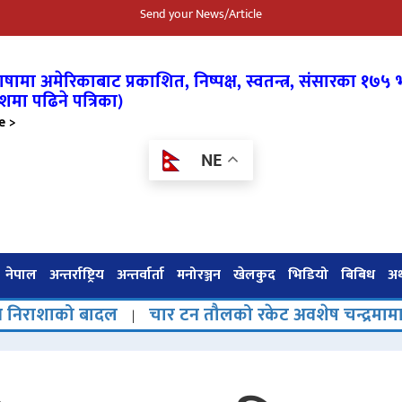
Send your News/Article
षामा अमेरिकाबाट प्रकाशित, निष्पक्ष, स्वतन्त्र,
संसारका १७५ भ
शमा पढिने पत्रिका)
e >
NE
नेपाल
अन्तर्राष्ट्रिय
अन्तर्वार्ता
मनोरञ्जन
खेलकुद
भिडियो
बिबिध
अर्
ो बादल
चार टन तौलको रकेट अवशेष चन्द्रमामा ठोक्किए
|