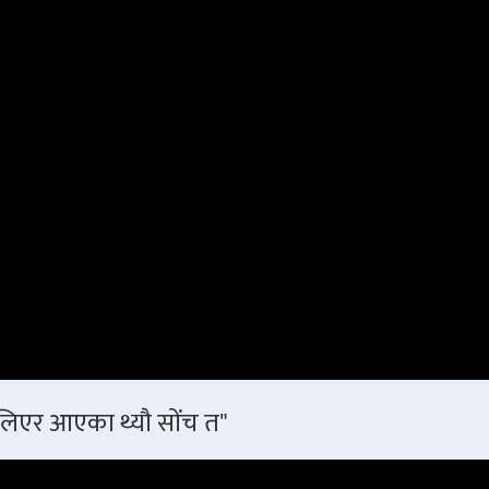
 लिएर आएका थ्यौ सोंच त"