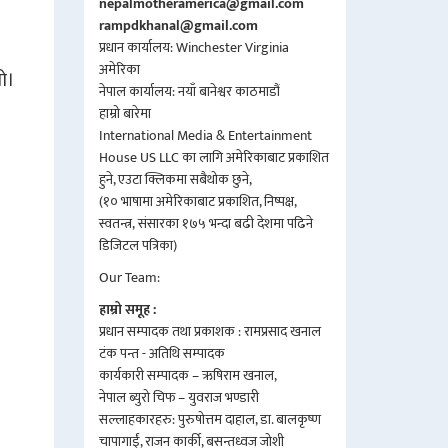
nepalmotheramerica@gmail.com
rampdkhanal@gmail.com
प्रधान कार्यालय: Winchester Virginia
अमेरिका
यो।
नेपाल कार्यालय: नयाँ बानेश्वर काठमाडौं
हाम्रो बारेमा
International Media & Entertainment
House US LLC का लागि अमेरिकाबाट प्रकाशित
हुने, एउटा क्लिकमा सबैथोक छुने,
(१० भाषामा अमेरिकाबाट प्रकाशित, निष्पक्ष,
स्वतन्त्र, संसारका १७५ भन्दा बढी देशमा पढिने
डिजिटल पत्रिका)
Our Team:
हाम्रो समूह :
प्रधान सम्पादक तथा प्रकाशक : रामप्रसाद खनाल
टंक पन्त - अतिथि सम्पादक
कार्यकारी सम्पादक – ऋषिराम खनाल,
नेपाल ब्युरो चिफ – युवराज भण्डारी
सल्लाहकारहरु: पुरुषोत्तम दाहाल, डा. बालकृष्ण
चापागाईं, राजन कार्की, बसन्तध्वज जोशी