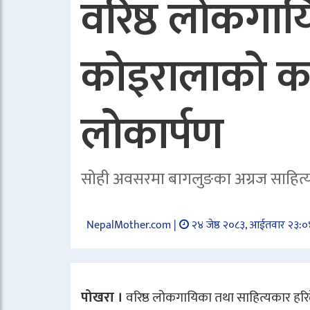
वरिष्ठ लोकगाय
कोइरालाको कवि
लोकार्पण
सोही अवसरमा बागलुङका अग्रज साहित्यक
NepalMother.com |
२४ जेष्ठ २०८३, आईतवार २३:०
पोखरा ।
वरिष्ठ लोकगायिका तथा साहित्यकार हरि