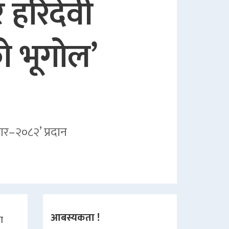
 हरिदेवी
ो भूगोल’
र–२०८२’ प्रदान
आबस्यकता !
ा