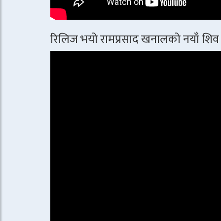
रिलिज भयो रामप्रसाद खनालको नयाँ शिव 