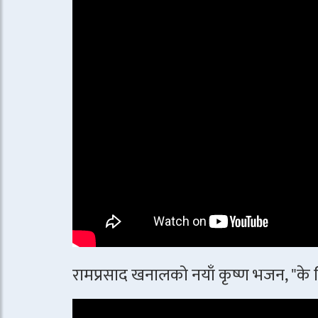
रामप्रसाद खनालको नयाँ कृष्ण भजन, "के